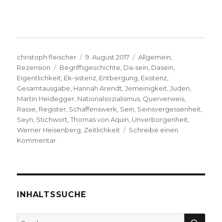
Autor
Veröffentlicht
Kategorien
christoph.fleischer
9. August 2017
Allgemein
,
Schlagwörter
am
Rezension
Begriffsgeschichte
,
Da-sein
,
Dasein
,
Eigentlichkeit
,
Ek-sistenz
,
Entbergung
,
Existenz
,
Gesamtausgabe
,
Hannah Arendt
,
Jemeinigkeit
,
Juden
,
Martin Heidegger
,
Nationalsozialismus
,
Querverweis
,
Rasse
,
Register
,
Schaffenswerk
,
Sein
,
Seinsvergessenheit
,
Seyn
,
Stichwort
,
Thomas von Aquin
,
Unverborgenheit
,
Werner Heisenberg
,
Zeitlichkeit
Schreibe einen
zu
Kommentar
Registerband
zur
Heidegger
Gesamtausgabe,
Rezension
INHALTSSUCHE
von
Konrad
SU
Suche