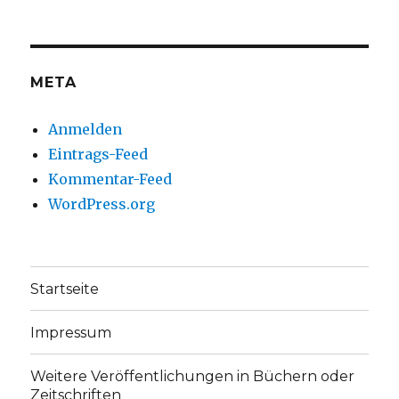
auf
auf
Facebook
Twitter
anzeigen
anzeigen
META
Anmelden
Eintrags-Feed
Kommentar-Feed
WordPress.org
Startseite
Impressum
Weitere Veröffentlichungen in Büchern oder
Zeitschriften