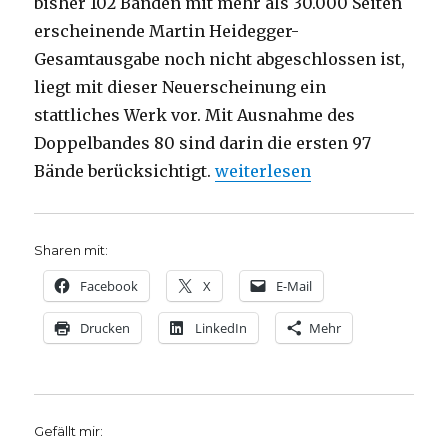
bisher 102 Bänden mit mehr als 30.000 Seiten
erscheinende Martin Heidegger-
Gesamtausgabe noch nicht abgeschlossen ist,
liegt mit dieser Neuerscheinung ein
stattliches Werk vor. Mit Ausnahme des
Doppelbandes 80 sind darin die ersten 97
„Registerband zur Heidegge
Bände berücksichtigt.
weiterlesen
Sharen mit:
Facebook
X
E-Mail
Drucken
LinkedIn
Mehr
Gefällt mir: