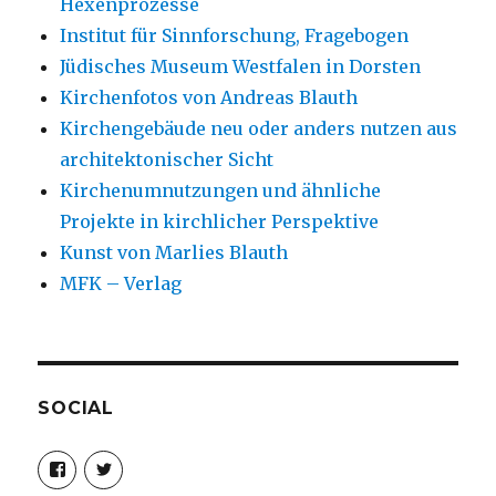
Hexenprozesse
Institut für Sinnforschung, Fragebogen
Jüdisches Museum Westfalen in Dorsten
Kirchenfotos von Andreas Blauth
Kirchengebäude neu oder anders nutzen aus
architektonischer Sicht
Kirchenumnutzungen und ähnliche
Projekte in kirchlicher Perspektive
Kunst von Marlies Blauth
MFK – Verlag
SOCIAL
Profil
Profil
von
von
christoph.fleischer1
ChristophFl