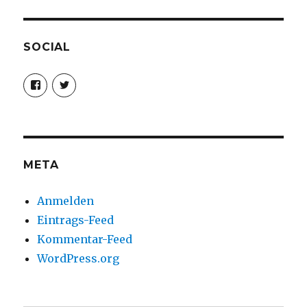
SOCIAL
Profil
Profil
von
von
christoph.fleischer1
ChristophFl
auf
auf
Facebook
Twitter
anzeigen
anzeigen
META
Anmelden
Eintrags-Feed
Kommentar-Feed
WordPress.org