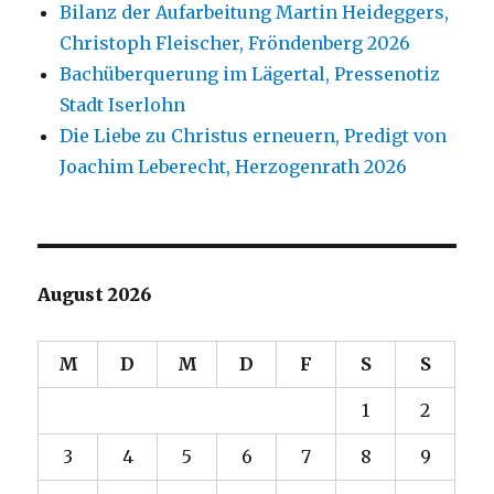
Bilanz der Aufarbeitung Martin Heideggers,
Christoph Fleischer, Fröndenberg 2026
Bachüberquerung im Lägertal, Pressenotiz
Stadt Iserlohn
Die Liebe zu Christus erneuern, Predigt von
Joachim Leberecht, Herzogenrath 2026
August 2026
M
D
M
D
F
S
S
1
2
3
4
5
6
7
8
9