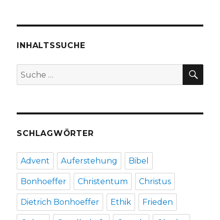
VOR
der
von
HERI
Christoph
GE
Beiträge
SEIT
Fleischer,
E
Werl
INHALTSSUCHE
2012
SU
Suche
nach:
SCHLAGWÖRTER
Advent
Auferstehung
Bibel
Bonhoeffer
Christentum
Christus
Dietrich Bonhoeffer
Ethik
Frieden