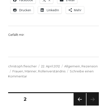
Facebook
X
E-Mail
Drucken
LinkedIn
Mehr
Gefällt mir:
Autor
Veröffentlicht
Kategorien
christoph.fleischer
22. April 2012
Allgemein
,
Rezension
Schlagwörter
am
Frauen
,
Männer
,
Rollenverständnis
Schreibe einen
zu
Kommentar
Geschlechterdifferenzierung
oder
„Gender-
Mainstream“
Seitennummerierung
SEITE
2
–
Rezension