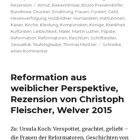
Schlagwörter
am
Rezension
Armut
,
Bekenntnisse
,
Bruno Preisendörfer
,
Bündnisse
,
Drucker
,
Ernährung
,
Frauen
,
Fürsten
,
Geld
,
Hexenverfolgung
,
Holzbildner
,
Humanisten
,
Institutionen
,
Kaiser
,
Kirche
,
Kleidung
,
Komponisten
,
Könige
,
Krankheit
,
Kurfürsten
,
Leiblichkeit
,
Maler
,
Martin Luther
,
Päpste
,
Reformation
,
Reformatoren
,
Reichtum
,
Schriftsteller
,
Sexualität
,
Teufelsglaube
,
Thomas Müntzer
Schreibe
zu
einen Kommentar
Lebendige
Sozialgeschichte
des
Reformation aus
Reformationszeitalters,
Rezension
weiblicher Perspektive,
von
Rezension von Christoph
Christoph
Fleischer,
Fleischer, Welver 2015
Welver
2016
Zu: Ursula Koch: Verspottet, geachtet, geliebt –
die Frauen der Reformatoren, Geschichten von