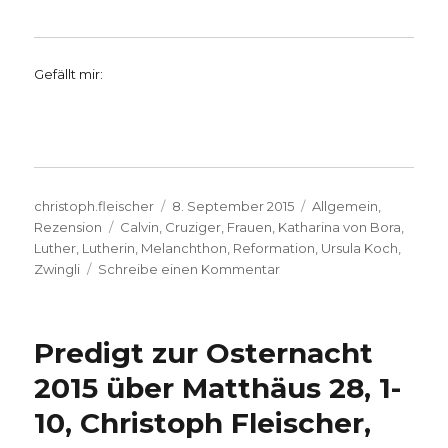
Gefällt mir:
Autor
Veröffentlicht
Kategorien
christoph.fleischer
8. September 2015
Allgemein
,
Schlagwörter
am
Rezension
Calvin
,
Cruziger
,
Frauen
,
Katharina von Bora
,
Luther
,
Lutherin
,
Melanchthon
,
Reformation
,
Ursula Koch
,
zu
Zwingli
Schreibe einen Kommentar
Reformation
aus
weiblicher
Predigt zur Osternacht
Perspektive,
Rezension
2015 über Matthäus 28, 1-
von
10, Christoph Fleischer,
Christoph
Fleischer,