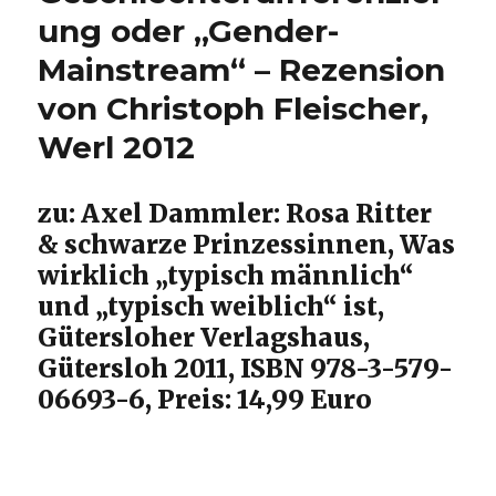
über
ung oder „Gender-
Matthäus
Mainstream“ – Rezension
28,
1-
von Christoph Fleischer,
10,
Christoph
Werl 2012
Fleischer,
Welver
2015
zu: Axel Dammler: Rosa Ritter
& schwarze Prinzessinnen, Was
wirklich „typisch männlich“
und „typisch weiblich“ ist,
Gütersloher Verlagshaus,
Gütersloh 2011, ISBN 978-3-579-
06693-6, Preis: 14,99 Euro