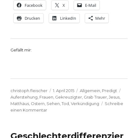
Facebook
X
E-Mail
Drucken
LinkedIn
Mehr
Gefällt mir:
Autor
Veröffentlicht
Kategorien
Schlag
christoph.fleischer
1. April 2015
Allgemein
,
Predigt
am
Auferstehung
,
Frauen
,
Gekreuzigter
,
Grab Trauer
,
Jesus
,
Matthäus
,
Ostern
,
Sehen
,
Tod
,
Verkündigung
Schreibe
zu
einen Kommentar
Predigt
zur
Osternacht
Geschlechterdifferenzier
2015