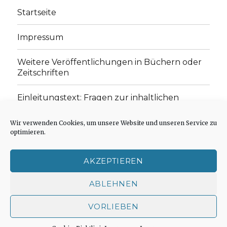
Startseite
Impressum
Weitere Veröffentlichungen in Büchern oder
Zeitschriften
Einleitungstext: Fragen zur inhaltlichen
Position der Homepage und zum Begriff des
„schwachen Glaubens“
Wir verwenden Cookies, um unsere Website und unseren Service zu
optimieren.
Einladung zur Mitarbeit: Rezensionen,
Aufsätze, Gedichte und Predigten
AKZEPTIEREN
Cookie-Richtlinie (EU)
ABLEHNEN
VORLIEBEN
Der schwache Glaube
Impressum
Stolz präsentiert
von WordPress