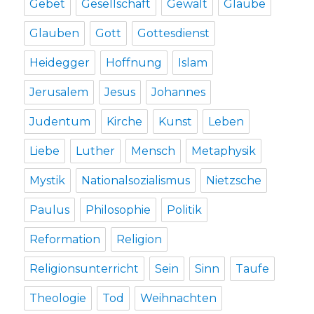
Gebet
Gesellschaft
Gewalt
Glaube
Glauben
Gott
Gottesdienst
Heidegger
Hoffnung
Islam
Jerusalem
Jesus
Johannes
Judentum
Kirche
Kunst
Leben
Liebe
Luther
Mensch
Metaphysik
Mystik
Nationalsozialismus
Nietzsche
Paulus
Philosophie
Politik
Reformation
Religion
Religionsunterricht
Sein
Sinn
Taufe
Theologie
Tod
Weihnachten