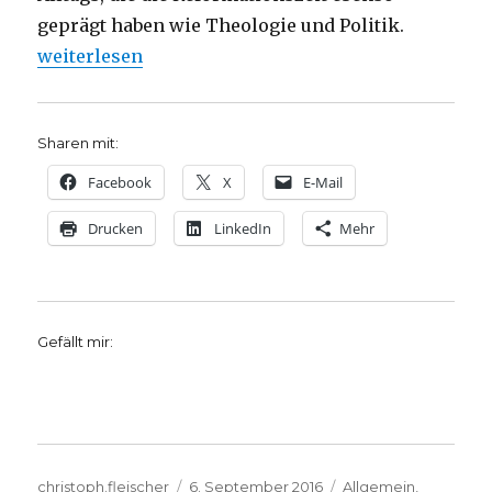
geprägt haben wie Theologie und Politik.
„Lebendige Sozialgeschichte des Reformationszeita
weiterlesen
Sharen mit:
Facebook
X
E-Mail
Drucken
LinkedIn
Mehr
Gefällt mir:
Autor
Veröffentlicht
Kategorien
christoph.fleischer
6. September 2016
Allgemein
,