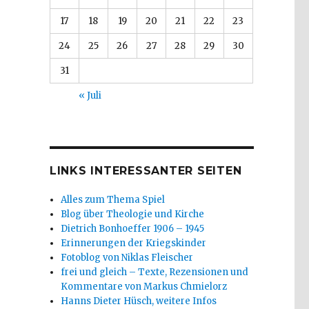
17
18
19
20
21
22
23
24
25
26
27
28
29
30
31
« Juli
LINKS INTERESSANTER SEITEN
Alles zum Thema Spiel
Blog über Theologie und Kirche
Dietrich Bonhoeffer 1906 – 1945
Erinnerungen der Kriegskinder
Fotoblog von Niklas Fleischer
frei und gleich – Texte, Rezensionen und
Kommentare von Markus Chmielorz
Hanns Dieter Hüsch, weitere Infos