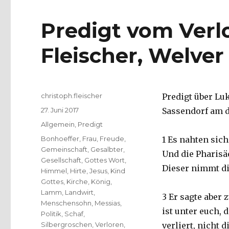
Predigt vom Verl
Fleischer, Welver
Autor
christoph.fleischer
Predigt über Luk
Veröffentlicht
27. Juni 2017
Sassendorf am d
am
Kategorien
Allgemein
,
Predigt
Schlagwörter
Bonhoeffer
,
Frau
,
Freude
,
1 Es nahten sich
Gemeinschaft
,
Gesalbter
,
Und die Pharisä
Gesellschaft
,
Gottes Wort
,
Dieser nimmt di
Himmel
,
Hirte
,
Jesus
,
Kind
Gottes
,
Kirche
,
König
,
Lamm
,
Landwirt
,
3 Er sagte aber
Menschensohn
,
Messias
,
ist unter euch, 
Politik
,
Schaf
,
Silbergroschen
,
Verloren
,
verliert, nicht