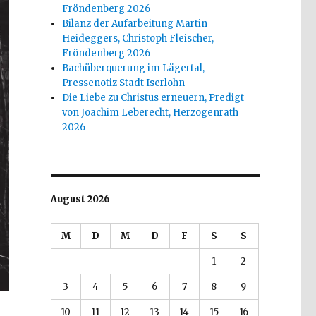
Fröndenberg 2026
Bilanz der Aufarbeitung Martin
Heideggers, Christoph Fleischer,
Fröndenberg 2026
Bachüberquerung im Lägertal,
Pressenotiz Stadt Iserlohn
Die Liebe zu Christus erneuern, Predigt
von Joachim Leberecht, Herzogenrath
2026
August 2026
M
D
M
D
F
S
S
1
2
3
4
5
6
7
8
9
10
11
12
13
14
15
16