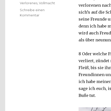
Verlorenes
,
Vollmacht
verlorenen nach,
Schreibe einen
sich’s auf die S
zu
Kommentar
seine Freunde u
Predigt
vom
denn ich habe me
Verlorenen,
wird auch Freud
Christoph
als über neunun
Fleischer,
Welver
2017
8 Oder welche F
verliert, zündet
Fleiß, bis sie i
Freundinnen und
ich habe meinen 
sage ich euch, i
Buße tut.