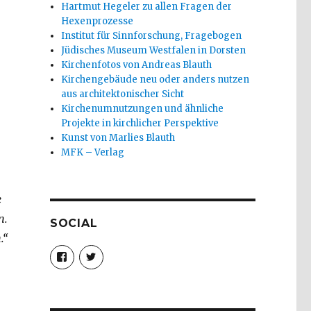
Hartmut Hegeler zu allen Fragen der
Hexenprozesse
Institut für Sinnforschung, Fragebogen
Jüdisches Museum Westfalen in Dorsten
Kirchenfotos von Andreas Blauth
Kirchengebäude neu oder anders nutzen
aus architektonischer Sicht
Kirchenumnutzungen und ähnliche
Projekte in kirchlicher Perspektive
Kunst von Marlies Blauth
MFK – Verlag
e
n.
SOCIAL
.“
Profil
Profil
von
von
christoph.fleischer1
ChristophFl
auf
auf
Facebook
Twitter
anzeigen
anzeigen