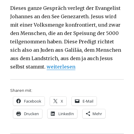
Dieses ganze Gespräch verlegt der Evangelist
Johannes an den See Genezareth. Jesus wird
mit einer Volksmenge konfrontiert, und zwar
den Menschen, die an der Speisung der 5000
teilgenommen haben. Diese Predigt richtet
sich also an Juden aus Galiläa, dem Menschen
aus dem Landstrich, aus dem ja auch Jesus
„Predigt über Johannes 6, Christoph
selbst stammt.
weiterlesen
Sharen mit:
Facebook
X
E-Mail
Drucken
LinkedIn
Mehr