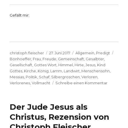
Gefällt mir:
Autor
Veröffentlicht
Kategorien
Schlag
christoph.fleischer
27. Juni 2017
Allgemein
,
Predigt
am
Bonhoeffer
,
Frau
,
Freude
,
Gemeinschaft
,
Gesalbter
,
Gesellschaft
,
Gottes Wort
,
Himmel
,
Hirte
,
Jesus
,
Kind
Gottes
,
Kirche
,
König
,
Lamm
,
Landwirt
,
Menschensohn
,
Messias
,
Politik
,
Schaf
,
Silbergroschen
,
Verloren
,
zu
Verlorenes
,
Vollmacht
Schreibe einen Kommentar
Predigt
vom
Verlorenen
Der Jude Jesus als
Christoph
Fleischer,
Christus, Rezension von
Welver
Christoph Fleischer,
2017