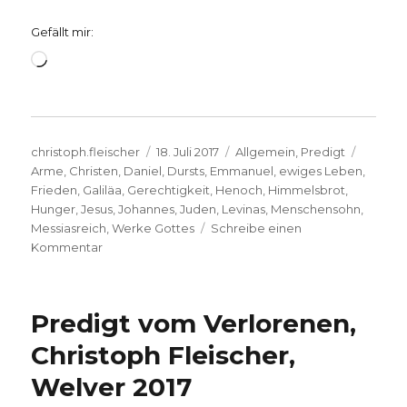
Gefällt mir:
Wird
geladen …
Autor
Veröffentlicht
Kategorien
Schlag
christoph.fleischer
18. Juli 2017
Allgemein
,
Predigt
am
Arme
,
Christen
,
Daniel
,
Dursts
,
Emmanuel
,
ewiges Leben
,
Frieden
,
Galiläa
,
Gerechtigkeit
,
Henoch
,
Himmelsbrot
,
Hunger
,
Jesus
,
Johannes
,
Juden
,
Levinas
,
Menschensohn
,
Messiasreich
,
Werke Gottes
Schreibe einen
zu
Kommentar
Predigt
über
Johannes
Predigt vom Verlorenen,
6,
Christoph
Christoph Fleischer,
Fleischer,
Welver 2017
Welver
2017