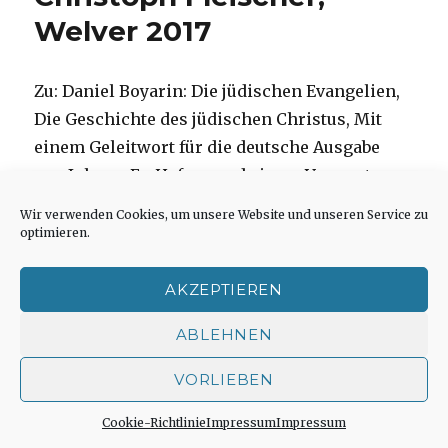
Welver 2017
Zu: Daniel Boyarin: Die jüdischen Evangelien,
Die Geschichte des jüdischen Christus, Mit
einem Geleitwort für die deutsche Ausgabe
von Johann Ev. Hafner und einem Vorwort von
Jack Miles, Übersetzung von Armin Wolf,
Wir verwenden Cookies, um unsere Website und unseren Service zu
Ergon Verlag, Würzburg 2015, gebunden, 172
optimieren.
Seiten, ISBN 978-3-95650-098-5, Preis: 25,00
Euro
AKZEPTIEREN
ABLEHNEN
Diese Übersetzung
des Buches „The
VORLIEBEN
Jewish Gospel,
Cookie-Richtlinie
Impressum
Impressum
The Story of the