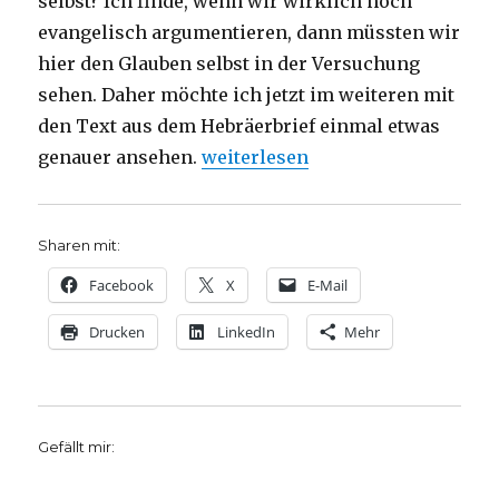
selbst? Ich finde, wenn wir wirklich noch
evangelisch argumentieren, dann müssten wir
hier den Glauben selbst in der Versuchung
sehen. Daher möchte ich jetzt im weiteren mit
den Text aus dem Hebräerbrief einmal etwas
„Predigt über Hebräer 4, 14-16, C
genauer ansehen.
weiterlesen
Sharen mit:
Facebook
X
E-Mail
Drucken
LinkedIn
Mehr
Gefällt mir: