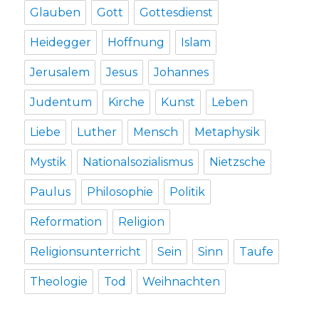
Glauben
Gott
Gottesdienst
Heidegger
Hoffnung
Islam
Jerusalem
Jesus
Johannes
Judentum
Kirche
Kunst
Leben
Liebe
Luther
Mensch
Metaphysik
Mystik
Nationalsozialismus
Nietzsche
Paulus
Philosophie
Politik
Reformation
Religion
Religionsunterricht
Sein
Sinn
Taufe
Theologie
Tod
Weihnachten