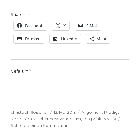
Sharen mit:
Facebook
X
E-Mail
Drucken
LinkedIn
Mehr
Gefällt mir:
Autor
Veröffentlicht
Kategorien
christoph.fleischer
12. Mai 2013
Allgemein
,
Predigt
,
Schlagwörter
am
Rezension
Johannesevangelium
,
Jörg Zink
,
Mystik
zu
Schreibe einen Kommentar
Predigt
am