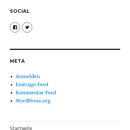
SOCIAL
Profil
Profil
von
von
christoph.fleischer1
ChristophFl
auf
auf
Facebook
Twitter
anzeigen
anzeigen
META
Anmelden
Eintrags-Feed
Kommentar-Feed
WordPress.org
Startseite