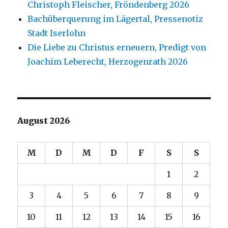
Christoph Fleischer, Fröndenberg 2026
Bachüberquerung im Lägertal, Pressenotiz
Stadt Iserlohn
Die Liebe zu Christus erneuern, Predigt von
Joachim Leberecht, Herzogenrath 2026
August 2026
M
D
M
D
F
S
S
1
2
3
4
5
6
7
8
9
10
11
12
13
14
15
16