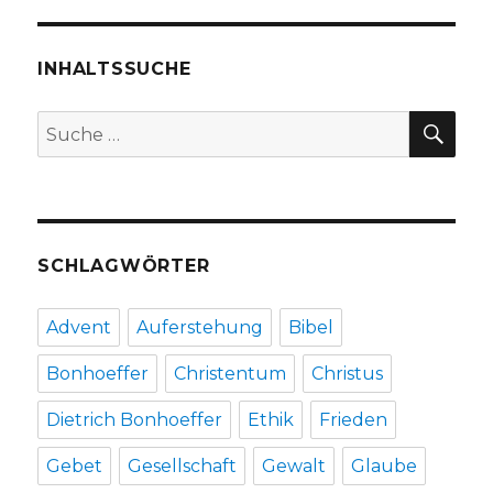
Sonntag
Exaudi
über
INHALTSSUCHE
Johannes
14,
SU
Suche
15–
nach:
19,
Christoph
Fleischer,
Werl
2013
SCHLAGWÖRTER
Advent
Auferstehung
Bibel
Bonhoeffer
Christentum
Christus
Dietrich Bonhoeffer
Ethik
Frieden
Gebet
Gesellschaft
Gewalt
Glaube