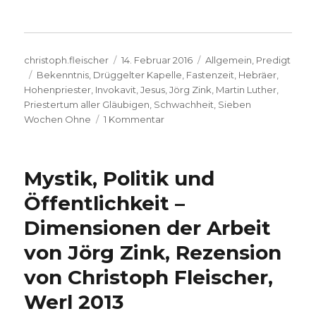
Autor
Veröffentlicht
Kategorien
christoph.fleischer
14. Februar 2016
Allgemein
,
Predigt
Schlagwörter
am
Bekenntnis
,
Drüggelter Kapelle
,
Fastenzeit
,
Hebräer
,
Hohenpriester
,
Invokavit
,
Jesus
,
Jörg Zink
,
Martin Luther
,
Priestertum aller Gläubigen
,
Schwachheit
,
Sieben
zu
Wochen Ohne
1 Kommentar
Predigt
über
Hebräer
Mystik, Politik und
4,
14-
Öffentlichkeit –
16,
Dimensionen der Arbeit
Christoph
Fleischer,
von Jörg Zink, Rezension
Welver
2016
von Christoph Fleischer,
Werl 2013