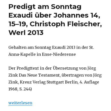
und
Predigt am Sonntag
Öffentlichkeit
–
Exaudi über Johannes 14,
Dimensionen
15–19, Christoph Fleischer,
der
Arbeit
Werl 2013
von
Jörg
Zink,
Gehalten am Sonntag Exaudi 2013 in der St.
Rezension
von
Anna-Kapelle in Ense-Niederense
Christoph
Fleischer,
Der Predigttext in der Übersetzung von Jörg
Werl
2013
Zink Das Neue Testament, übertragen von Jörg
Zink, Kreuz Verlag Stuttgart Berlin, 4. Auflage
1968, S. 244)
„Predigt am Sonntag Exaudi über Johannes 14, 15–19
weiterlesen