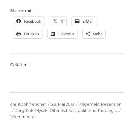
Sharen mit:
Facebook
X
E-Mail
Drucken
LinkedIn
Mehr
Gefällt mir:
Autor
Veröffentlicht
Kategorien
christoph.fleischer
28. Mai 2013
Allgemein
,
Rezension
Schlagwörter
am
Jörg Zink
,
Mystik
,
Öffentlichkeit
,
politische Theologie
zu
1 Kommentar
Mystik,
Politik