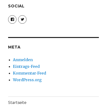
SOCIAL
Profil
Profil
von
von
christoph.fleischer1
ChristophFl
auf
auf
Facebook
Twitter
anzeigen
anzeigen
META
Anmelden
Eintrags-Feed
Kommentar-Feed
WordPress.org
Startseite