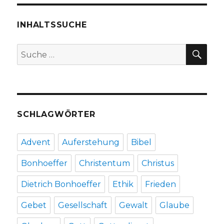
Rezensi
von
Christo
INHALTSSUCHE
Fleische
Welver
SU
Suche
2015
nach:
SCHLAGWÖRTER
Advent
Auferstehung
Bibel
Bonhoeffer
Christentum
Christus
Dietrich Bonhoeffer
Ethik
Frieden
Gebet
Gesellschaft
Gewalt
Glaube