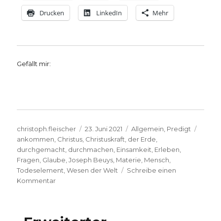
Drucken
LinkedIn
Mehr
Gefällt mir:
Autor
Veröffentlicht
Kategorien
Schla
christoph.fleischer
23. Juni 2021
Allgemein
,
Predigt
am
ankommen
,
Christus
,
Christuskraft
,
der Erde
,
durchgemacht
,
durchmachen
,
Einsamkeit
,
Erleben
,
Fragen
,
Glaube
,
Joseph Beuys
,
Materie
,
Mensch
,
Todeselement
,
Wesen der Welt
Schreibe einen
zu
Kommentar
Predigt
zu
Joseph