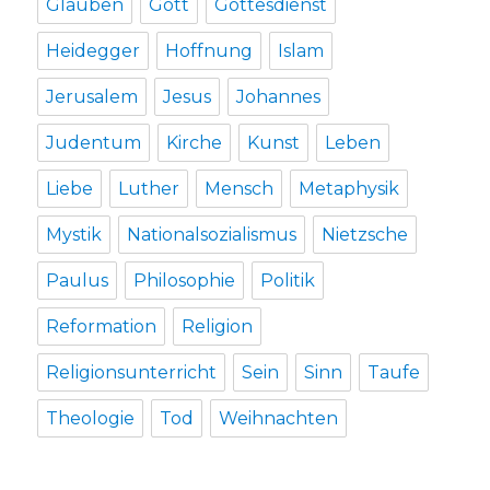
Glauben
Gott
Gottesdienst
Heidegger
Hoffnung
Islam
Jerusalem
Jesus
Johannes
Judentum
Kirche
Kunst
Leben
Liebe
Luther
Mensch
Metaphysik
Mystik
Nationalsozialismus
Nietzsche
Paulus
Philosophie
Politik
Reformation
Religion
Religionsunterricht
Sein
Sinn
Taufe
Theologie
Tod
Weihnachten