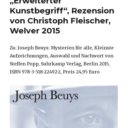
„Erweiterter
Beuys
´
Kunstbegriff“, Rezension
Glaube
von Christoph Fleischer,
an
die
Welver 2015
Christuskraft,
Joachim
Leberecht,
Zu: Joseph Beuys: Mysterien für alle, Kleinste
Herzogenrath
2021
Aufzeichnungen, Auswahl und Nachwort von
Steffen Popp, Suhrkamp Verlag, Berlin 2015,
ISBN 978-3-518-22492-2, Preis 24,95 Euro