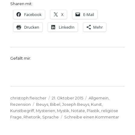
Sharen mit:
Facebook
X
E-Mail
Drucken
LinkedIn
Mehr
Gefällt mir:
Autor
Veröffentlicht
Kategorien
christoph.fleischer
21. Oktober 2015
Allgemein
,
Schlagwörter
am
Rezension
Beuys
,
Bibel
,
Joseph Beuys
,
Kunst
,
Kunstbegriff
,
Mysterien
,
Mystik
,
Notate
,
Plastik
,
religiöse
zu
Frage
,
Rhetorik
,
Sprache
Schreibe einen Kommentar
„Erweite
Kunstbeg