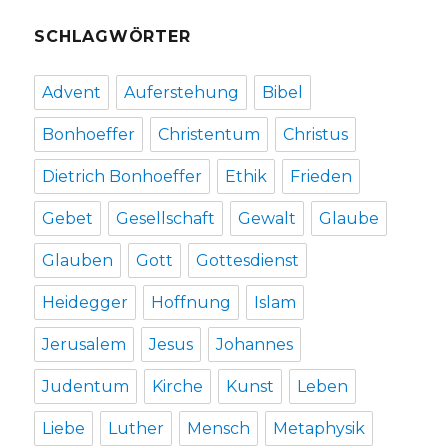
SCHLAGWÖRTER
Advent
Auferstehung
Bibel
Bonhoeffer
Christentum
Christus
Dietrich Bonhoeffer
Ethik
Frieden
Gebet
Gesellschaft
Gewalt
Glaube
Glauben
Gott
Gottesdienst
Heidegger
Hoffnung
Islam
Jerusalem
Jesus
Johannes
Judentum
Kirche
Kunst
Leben
Liebe
Luther
Mensch
Metaphysik