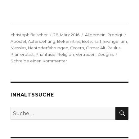
Autor
Veröffentlicht
Kategorien
Schl
christoph.fleischer
26. März 2016
Allgemein
,
Predigt
am
Apostel
,
Auferstehung
,
Bekenntnis
,
Botschaft
,
Evangelium
,
Messias
,
Nahtoderfahrungen
,
Ostern
,
Otmar Alt
,
Paulus
,
Pfarrerblatt
,
Phantasie
,
Religion
,
Vertrauen
,
Zeugnis
zu
Schreibe einen Kommentar
Osterpredigt
über
1.
Korinther
15,
INHALTSSUCHE
1-
11,
SU
Suche
Christoph
nach:
Fleischer,
Welver