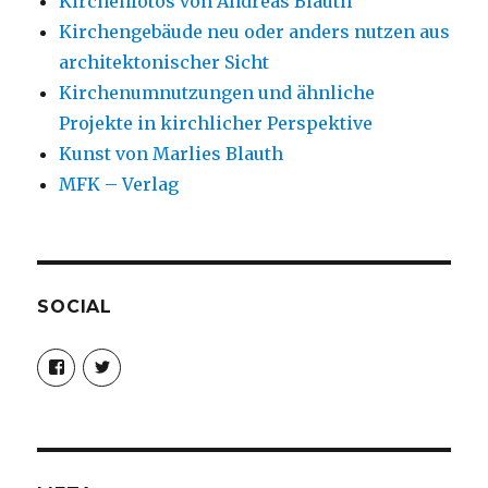
Kirchenfotos von Andreas Blauth
Kirchengebäude neu oder anders nutzen aus
architektonischer Sicht
Kirchenumnutzungen und ähnliche
Projekte in kirchlicher Perspektive
Kunst von Marlies Blauth
MFK – Verlag
SOCIAL
Profil
Profil
von
von
christoph.fleischer1
ChristophFl
auf
auf
Facebook
Twitter
anzeigen
anzeigen