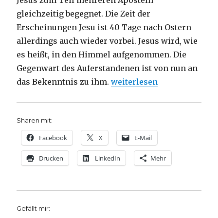
Jesus zum Teil mehreren Aposteln
gleichzeitig begegnet. Die Zeit der
Erscheinungen Jesu ist 40 Tage nach Ostern
allerdings auch wieder vorbei. Jesus wird, wie
es heißt, in den Himmel aufgenommen. Die
Gegenwart des Auferstandenen ist von nun an
„Osterpredigt über 1. Korint
das Bekenntnis zu ihm.
weiterlesen
Sharen mit:
Facebook
X
E-Mail
Drucken
LinkedIn
Mehr
Gefällt mir: