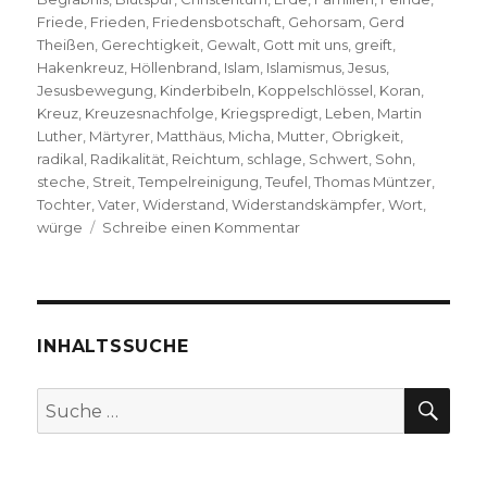
Friede
,
Frieden
,
Friedensbotschaft
,
Gehorsam
,
Gerd
Theißen
,
Gerechtigkeit
,
Gewalt
,
Gott mit uns
,
greift
,
Hakenkreuz
,
Höllenbrand
,
Islam
,
Islamismus
,
Jesus
,
Jesusbewegung
,
Kinderbibeln
,
Koppelschlössel
,
Koran
,
Kreuz
,
Kreuzesnachfolge
,
Kriegspredigt
,
Leben
,
Martin
Luther
,
Märtyrer
,
Matthäus
,
Micha
,
Mutter
,
Obrigkeit
,
radikal
,
Radikalität
,
Reichtum
,
schlage
,
Schwert
,
Sohn
,
steche
,
Streit
,
Tempelreinigung
,
Teufel
,
Thomas Müntzer
,
Tochter
,
Vater
,
Widerstand
,
Widerstandskämpfer
,
Wort
,
zu
würge
Schreibe einen Kommentar
Eine
Kriegspredigt?
Christoph
Fleischer,
Welver
INHALTSSUCHE
2017
SU
Suche
nach: