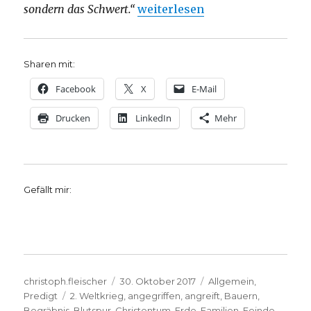
„Eine Kriegspredigt? Christoph
sondern das Schwert.“
weiterlesen
Sharen mit:
Facebook
X
E-Mail
Drucken
LinkedIn
Mehr
Gefällt mir:
Autor
Veröffentlicht
Kategorien
christoph.fleischer
30. Oktober 2017
Allgemein
,
Schlagwörter
am
Predigt
2. Weltkrieg
,
angegriffen
,
angreift
,
Bauern
,
Begräbnis
,
Blutspur
,
Christentum
,
Erde
,
Familien
,
Feinde
,