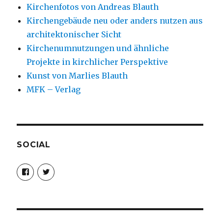
Kirchenfotos von Andreas Blauth
Kirchengebäude neu oder anders nutzen aus
architektonischer Sicht
Kirchenumnutzungen und ähnliche
Projekte in kirchlicher Perspektive
Kunst von Marlies Blauth
MFK – Verlag
SOCIAL
Profil
Profil
von
von
christoph.fleischer1
ChristophFl
auf
auf
Facebook
Twitter
anzeigen
anzeigen