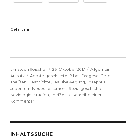
Gefällt mir:
Autor
Veröffentlicht
Kategorien
christoph.fleischer
26. Oktober 2017
Allgemein
,
Schlagwörter
am
Aufsatz
Apostelgeschichte
,
Bibel
,
Exegese
,
Gerd
Theißen
,
Geschichte
,
Jesusbewegung
,
Josephus
,
Judentum
,
Neues Testament
,
Sozialgeschichte
,
Soziologie
,
Studien
,
Theißen
Schreibe einen
zu
Kommentar
Aufsatz
von
Gerd
Theissen
zur
INHALTSSUCHE