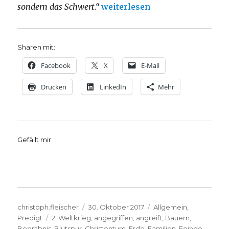
„Eine Kriegspredigt? Christoph
sondern das Schwert.“
weiterlesen
Sharen mit:
Facebook
X
E-Mail
Drucken
LinkedIn
Mehr
Gefällt mir:
Autor
Veröffentlicht
Kategorien
christoph.fleischer
30. Oktober 2017
Allgemein
,
Schlagwörter
am
Predigt
2. Weltkrieg
,
angegriffen
,
angreift
,
Bauern
,
Begräbnis
,
Blutspur
,
Christentum
,
Erde
,
Familien
,
Feinde
,