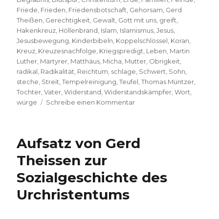
Friede
,
Frieden
,
Friedensbotschaft
,
Gehorsam
,
Gerd
Theißen
,
Gerechtigkeit
,
Gewalt
,
Gott mit uns
,
greift
,
Hakenkreuz
,
Höllenbrand
,
Islam
,
Islamismus
,
Jesus
,
Jesusbewegung
,
Kinderbibeln
,
Koppelschlössel
,
Koran
,
Kreuz
,
Kreuzesnachfolge
,
Kriegspredigt
,
Leben
,
Martin
Luther
,
Märtyrer
,
Matthäus
,
Micha
,
Mutter
,
Obrigkeit
,
radikal
,
Radikalität
,
Reichtum
,
schlage
,
Schwert
,
Sohn
,
steche
,
Streit
,
Tempelreinigung
,
Teufel
,
Thomas Müntzer
,
Tochter
,
Vater
,
Widerstand
,
Widerstandskämpfer
,
Wort
,
zu
würge
Schreibe einen Kommentar
Eine
Kriegspredigt?
Christoph
Aufsatz von Gerd
Fleischer,
Welver
Theissen zur
2017
Sozialgeschichte des
Urchristentums