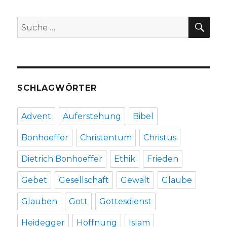
Sozialgeschichte
des
SU
Suche
Urchristentums
nach:
SCHLAGWÖRTER
Advent
Auferstehung
Bibel
Bonhoeffer
Christentum
Christus
Dietrich Bonhoeffer
Ethik
Frieden
Gebet
Gesellschaft
Gewalt
Glaube
Glauben
Gott
Gottesdienst
Heidegger
Hoffnung
Islam