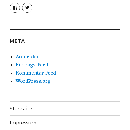
Profil
Profil
von
von
christoph.fleischer1
ChristophFl
auf
auf
Facebook
Twitter
anzeigen
anzeigen
META
Anmelden
Eintrags-Feed
Kommentar-Feed
WordPress.org
Startseite
Impressum