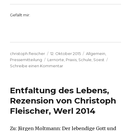
Gefällt mir:
Autor
Veröffentlicht
Kategorien
christoph.fleischer
12. Oktober 2015
Allgemein
,
Schlagwörter
am
Pressemitteilung
Lernorte
,
Praxis
,
Schule
,
Soest
zu
Schreibe einen Kommentar
Spannende
Lernorte
entdecken
Entfaltung des Lebens,
–
Pressemeldung
Rezension von Christoph
Kreis
Fleischer, Werl 2014
Soest
Zu: Jürgen Moltmann: Der lebendige Gott und