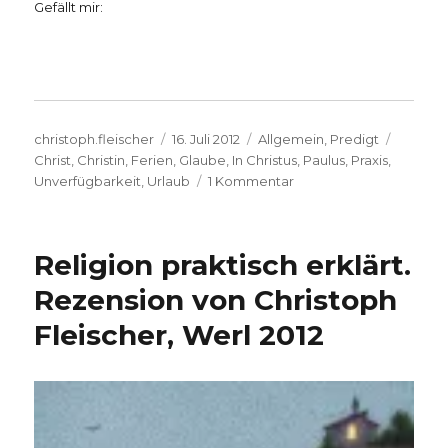
Gefällt mir:
Autor
Veröffentlicht
Kategorien
Schlag
christoph.fleischer
16. Juli 2012
Allgemein
,
Predigt
am
Christ
,
Christin
,
Ferien
,
Glaube
,
In Christus
,
Paulus
,
Praxis
,
zu
Unverfügbarkeit
,
Urlaub
1 Kommentar
Predigt
„Probefahrt
ins
Religion praktisch erklärt.
Paradies“
–
Rezension von Christoph
Philipper
Fleischer, Werl 2012
2,
1-
4