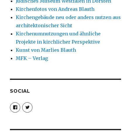
Jüdisches Museum Westfalen in Dorsten
Kirchenfotos von Andreas Blauth
Kirchengebäude neu oder anders nutzen aus
architektonischer Sicht
Kirchenumnutzungen und ähnliche
Projekte in kirchlicher Perspektive
Kunst von Marlies Blauth
MFK – Verlag
SOCIAL
Profil
Profil
von
von
christoph.fleischer1
ChristophFl
auf
auf
Facebook
Twitter
anzeigen
anzeigen