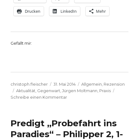
Drucken
LinkedIn
Mehr
Gefällt mir:
Autor
Veröffentlicht
Kategorien
christoph.fleischer
31. Mai 2014
Allgemein
,
Rezension
Schlagwörter
am
Aktualität
,
Gegenwart
,
Jürgen Moltmann
,
Praxis
zu
Schreibe einen Kommentar
Entfaltung
des
Lebens,
Predigt „Probefahrt ins
Rezension
von
Paradies“ – Philipper 2, 1-
Christoph