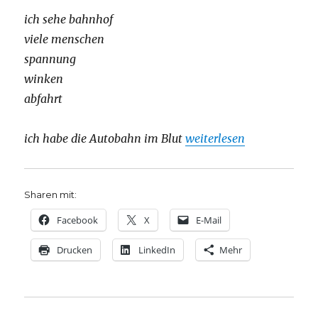
ich sehe bahnhof
viele menschen
spannung
winken
abfahrt
„Predigt „Probefahrt ins P
ich habe die Autobahn im Blut
weiterlesen
Sharen mit:
Facebook
X
E-Mail
Drucken
LinkedIn
Mehr