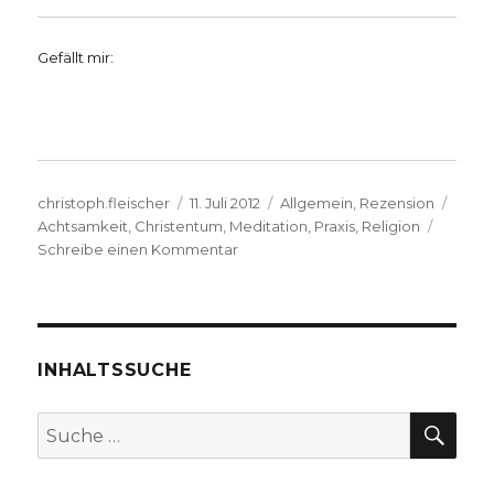
Gefällt mir:
Autor
Veröffentlicht
Kategorien
Schl
christoph.fleischer
11. Juli 2012
Allgemein
,
Rezension
am
Achtsamkeit
,
Christentum
,
Meditation
,
Praxis
,
Religion
zu
Schreibe einen Kommentar
Religion
praktisch
erklärt.
Rezension
von
INHALTSSUCHE
Christoph
Fleischer,
SU
Suche
Werl
nach:
2012