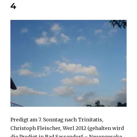
4
Fleischer,
Werl
2014
Predigt am 7. Sonntag nach Trinitatis,
Christoph Fleischer, Werl 2012 (gehalten wird
die Predigt in Bad Sassendorf – Neuengeseke