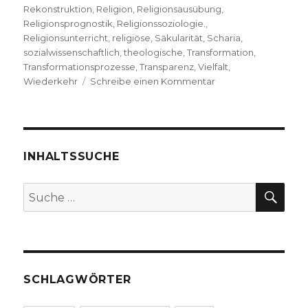
Rekonstruktion
,
Religion
,
Religionsausübung
,
Religionsprognostik
,
Religionssoziologie.
,
Religionsunterricht
,
religiöse
,
Säkularität
,
Scharia
,
sozialwissenschaftlich
,
theologische
,
Transformation
,
Transformationsprozesse
,
Transparenz
,
Vielfalt
,
zu
Wiederkehr
Schreibe einen Kommentar
Die
Kirche
hat
eine
Zukunft,
INHALTSSUCHE
Rezension
von
SU
Suche
Christoph
nach:
Fleischer,
Welver
2017
SCHLAGWÖRTER