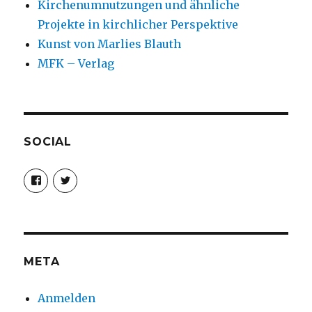
Kirchenumnutzungen und ähnliche
Projekte in kirchlicher Perspektive
Kunst von Marlies Blauth
MFK – Verlag
SOCIAL
Profil
Profil
von
von
christoph.fleischer1
ChristophFl
auf
auf
Facebook
Twitter
anzeigen
anzeigen
META
Anmelden