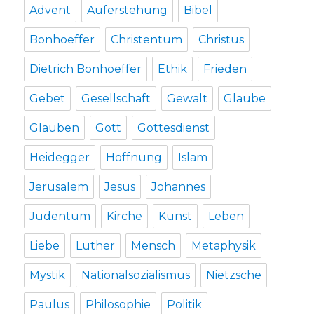
Advent
Auferstehung
Bibel
Bonhoeffer
Christentum
Christus
Dietrich Bonhoeffer
Ethik
Frieden
Gebet
Gesellschaft
Gewalt
Glaube
Glauben
Gott
Gottesdienst
Heidegger
Hoffnung
Islam
Jerusalem
Jesus
Johannes
Judentum
Kirche
Kunst
Leben
Liebe
Luther
Mensch
Metaphysik
Mystik
Nationalsozialismus
Nietzsche
Paulus
Philosophie
Politik