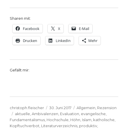
Sharen mit:
Facebook
X
E-Mail
Drucken
LinkedIn
Mehr
Gefällt mir:
Autor
Veröffentlicht
Kategorien
christoph.fleischer
30. Juni 2017
Allgemein
,
Rezension
Schlagwörter
am
aktuelle
,
Ambivalenzen
,
Evaluation
,
evangelische
,
Fundamentalismus
,
Hochschule
,
Höhn
,
Islam
,
katholische
,
Kopftuchverbot
,
Literaturverzeichnis
,
produktiv
,