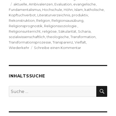
Schlagwörter
am
aktuelle
,
Ambivalenzen
,
Evaluation
,
evangelische
,
Fundamentalismus
,
Hochschule
,
Höhn
,
Islam
,
katholische
,
Kopftuchverbot
,
Literaturverzeichnis
,
produktiv
,
Rekonstruktion
,
Religion
,
Religionsausübung
,
Religionsprognostik
,
Religionssoziologie.
,
Religionsunterricht
,
religiöse
,
Säkularität
,
Scharia
,
sozialwissenschaftlich
,
theologische
,
Transformation
,
Transformationsprozesse
,
Transparenz
,
Vielfalt
,
zu
Wiederkehr
Schreibe einen Kommentar
Die
Kirche
hat
eine
Zukunft,
INHALTSSUCHE
Rezension
von
SU
Suche
Christoph
nach:
Fleischer,
Welver
2017