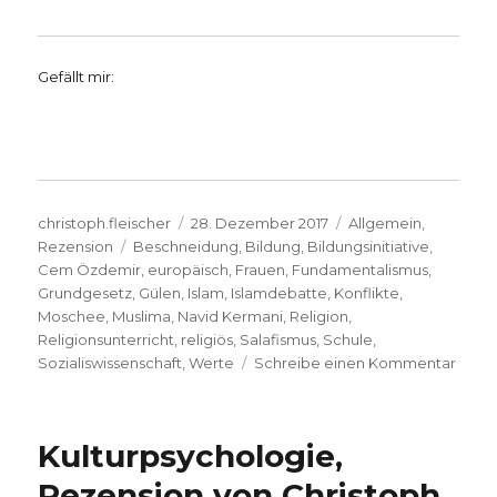
Gefällt mir:
Autor
Veröffentlicht
Kategorien
christoph.fleischer
28. Dezember 2017
Allgemein
,
Schlagwörter
am
Rezension
Beschneidung
,
Bildung
,
Bildungsinitiative
,
Cem Özdemir
,
europäisch
,
Frauen
,
Fundamentalismus
,
Grundgesetz
,
Gülen
,
Islam
,
Islamdebatte
,
Konflikte
,
Moschee
,
Muslima
,
Navid Kermani
,
Religion
,
Religionsunterricht
,
religiös
,
Salafismus
,
Schule
,
zu
Sozialiswissenschaft
,
Werte
Schreibe einen Kommentar
Bildu
und
Islam,
Kulturpsychologie,
Rezen
Chris
Rezension von Christoph