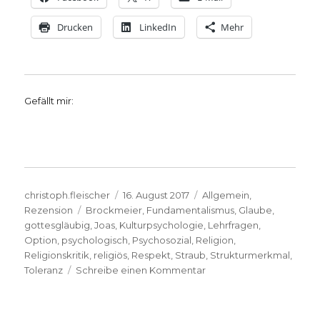
Drucken
LinkedIn
Mehr
Gefällt mir:
Autor
Veröffentlicht
Kategorien
christoph.fleischer
16. August 2017
Allgemein
,
Schlagwörter
am
Rezension
Brockmeier
,
Fundamentalismus
,
Glaube
,
gottesgläubig
,
Joas
,
Kulturpsychologie
,
Lehrfragen
,
Option
,
psychologisch
,
Psychosozial
,
Religion
,
Religionskritik
,
religiös
,
Respekt
,
Straub
,
Strukturmerkmal
,
zu
Toleranz
Schreibe einen Kommentar
Kulturpsychologie,
Rezension
von