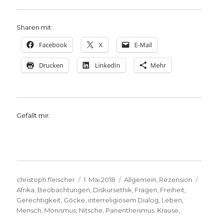
Sharen mit:
Facebook
X
E-Mail
Drucken
LinkedIn
Mehr
Gefällt mir:
Autor
Veröffentlicht
Kategorien
Schl
christoph.fleischer
1. Mai 2018
Allgemein
,
Rezension
am
Afrika
,
Beobachtungen
,
Diskursethik
,
Fragen
,
Freiheit
,
Gerechtigkeit
,
Göcke
,
interreligiösem Dialog
,
Leben
,
Mensch
,
Monismus
,
Nitsche
,
Panentheismus. Krause
,