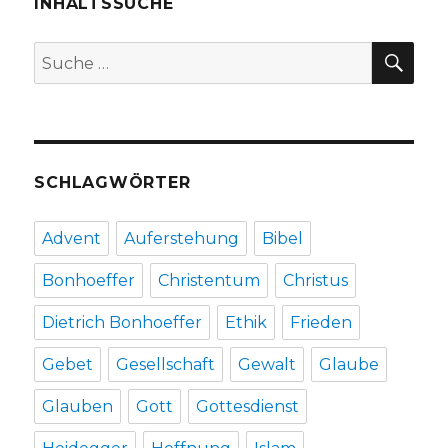
INHALTSSUCHE
Rezension
von
SU
Suche
Christoph
nach:
Fleischer,
Welver
2017
SCHLAGWÖRTER
Advent
Auferstehung
Bibel
Bonhoeffer
Christentum
Christus
Dietrich Bonhoeffer
Ethik
Frieden
Gebet
Gesellschaft
Gewalt
Glaube
Glauben
Gott
Gottesdienst