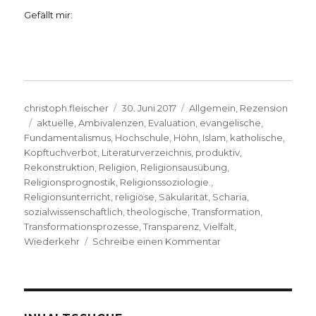
Gefällt mir:
Autor
Veröffentlicht
Kategorien
christoph.fleischer
30. Juni 2017
Allgemein
,
Rezension
Schlagwörter
am
aktuelle
,
Ambivalenzen
,
Evaluation
,
evangelische
,
Fundamentalismus
,
Hochschule
,
Höhn
,
Islam
,
katholische
,
Kopftuchverbot
,
Literaturverzeichnis
,
produktiv
,
Rekonstruktion
,
Religion
,
Religionsausübung
,
Religionsprognostik
,
Religionssoziologie.
,
Religionsunterricht
,
religiöse
,
Säkularität
,
Scharia
,
sozialwissenschaftlich
,
theologische
,
Transformation
,
Transformationsprozesse
,
Transparenz
,
Vielfalt
,
zu
Wiederkehr
Schreibe einen Kommentar
Die
Kirche
hat
eine
Zukunft,