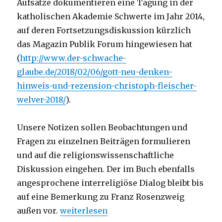
Aufsätze dokumentieren eine Tagung in der
katholischen Akademie Schwerte im Jahr 2014,
auf deren Fortsetzungsdiskussion kürzlich
das Magazin Publik Forum hingewiesen hat
(
http://www.der-schwache-
glaube.de/2018/02/06/gott-neu-denken-
hinweis-und-rezension-christoph-fleischer-
welver-2018/
).
Unsere Notizen sollen Beobachtungen und
Fragen zu einzelnen Beiträgen formulieren
und auf die religionswissenschaftliche
Diskussion eingehen. Der im Buch ebenfalls
angesprochene interreligiöse Dialog bleibt bis
auf eine Bemerkung zu Franz Rosenzweig
„Was ersetzt den Theismus? Notizen un
außen vor.
weiterlesen