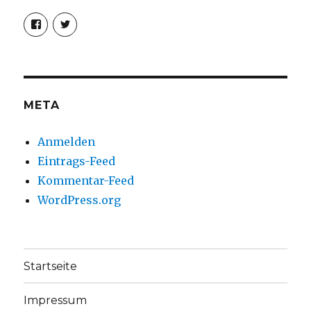
Profil
Profil
von
von
christoph.fleischer1
ChristophFl
auf
auf
Facebook
Twitter
anzeigen
anzeigen
META
Anmelden
Eintrags-Feed
Kommentar-Feed
WordPress.org
Startseite
Impressum