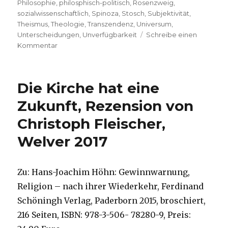
Philosophie
,
philosphisch-politisch
,
Rosenzweig
,
sozialwissenschaftlich
,
Spinoza
,
Stosch
,
Subjektivität
,
Theismus
,
Theologie
,
Transzendenz
,
Universum
,
Unterscheidungen
,
Unverfügbarkeit
Schreibe einen
zu
Kommentar
Was
ersetzt
den
Die Kirche hat eine
Theismus?
Notizen
Zukunft, Rezension von
und
Christoph Fleischer,
Anfragen
von
Welver 2017
Markus
Chmielorz,
Dortmund
Zu: Hans-Joachim Höhn: Gewinnwarnung,
und
Christoph
Religion – nach ihrer Wiederkehr, Ferdinand
Fleischer,
Schöningh Verlag, Paderborn 2015, broschiert,
Welver
216 Seiten, ISBN: 978-3-506- 78280-9, Preis:
2018