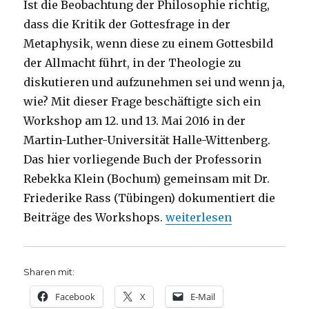
Ist die Beobachtung der Philosophie richtig,
dass die Kritik der Gottesfrage in der
Metaphysik, wenn diese zu einem Gottesbild
der Allmacht führt, in der Theologie zu
diskutieren und aufzunehmen sei und wenn ja,
wie? Mit dieser Frage beschäftigte sich ein
Workshop am 12. und 13. Mai 2016 in der
Martin-Luther-Universität Halle-Wittenberg.
Das hier vorliegende Buch der Professorin
Rebekka Klein (Bochum) gemeinsam mit Dr.
Friederike Rass (Tübingen) dokumentiert die
„Schwaches Denken in der
Beiträge des Workshops.
weiterlesen
Sharen mit:
Facebook
X
E-Mail