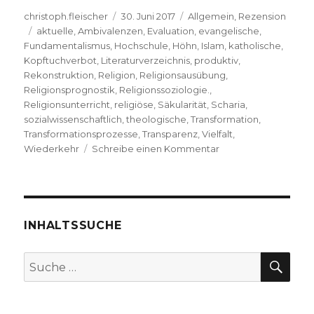
Autor
Veröffentlicht
Kategorien
christoph.fleischer
30. Juni 2017
Allgemein
,
Rezension
Schlagwörter
am
aktuelle
,
Ambivalenzen
,
Evaluation
,
evangelische
,
Fundamentalismus
,
Hochschule
,
Höhn
,
Islam
,
katholische
,
Kopftuchverbot
,
Literaturverzeichnis
,
produktiv
,
Rekonstruktion
,
Religion
,
Religionsausübung
,
Religionsprognostik
,
Religionssoziologie.
,
Religionsunterricht
,
religiöse
,
Säkularität
,
Scharia
,
sozialwissenschaftlich
,
theologische
,
Transformation
,
Transformationsprozesse
,
Transparenz
,
Vielfalt
,
zu
Wiederkehr
Schreibe einen Kommentar
Die
Kirche
hat
eine
Zukunft,
INHALTSSUCHE
Rezension
von
SU
Suche
Christoph
nach:
Fleischer,
Welver
2017