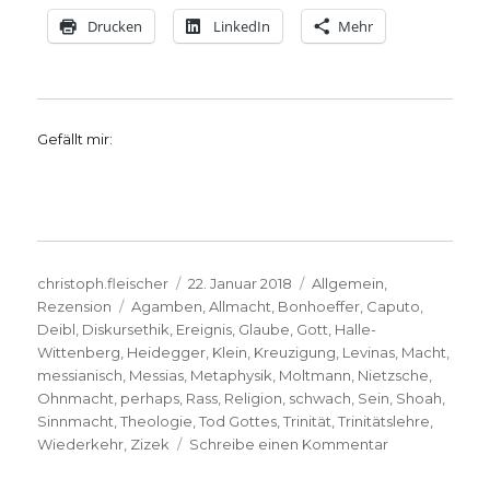
Drucken
LinkedIn
Mehr
Gefällt mir:
Autor
Veröffentlicht
Kategorien
christoph.fleischer
22. Januar 2018
Allgemein
,
Schlagwörter
am
Rezension
Agamben
,
Allmacht
,
Bonhoeffer
,
Caputo
,
Deibl
,
Diskursethik
,
Ereignis
,
Glaube
,
Gott
,
Halle-
Wittenberg
,
Heidegger
,
Klein
,
Kreuzigung
,
Levinas
,
Macht
,
messianisch
,
Messias
,
Metaphysik
,
Moltmann
,
Nietzsche
,
Ohnmacht
,
perhaps
,
Rass
,
Religion
,
schwach
,
Sein
,
Shoah
,
Sinnmacht
,
Theologie
,
Tod Gottes
,
Trinität
,
Trinitätslehre
,
zu
Wiederkehr
,
Zizek
Schreibe einen Kommentar
Schwaches
Denken