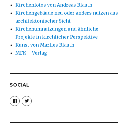
Kirchenfotos von Andreas Blauth
Kirchengebäude neu oder anders nutzen aus
architektonischer Sicht
Kirchenumnutzungen und ähnliche
Projekte in kirchlicher Perspektive
Kunst von Marlies Blauth
MFK – Verlag
SOCIAL
Profil
Profil
von
von
christoph.fleischer1
ChristophFl
auf
auf
Facebook
Twitter
anzeigen
anzeigen