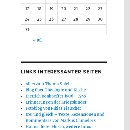
17
18
19
20
21
22
23
24
25
26
27
28
29
30
31
« Juli
LINKS INTERESSANTER SEITEN
Alles zum Thema Spiel
Blog über Theologie und Kirche
Dietrich Bonhoeffer 1906 – 1945
Erinnerungen der Kriegskinder
Fotoblog von Niklas Fleischer
frei und gleich – Texte, Rezensionen und
Kommentare von Markus Chmielorz
Hanns Dieter Hüsch, weitere Infos