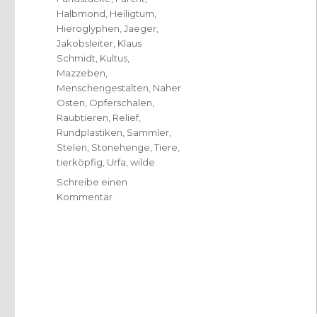
Halbmond
,
Heiligtum
,
Hieroglyphen
,
Jaeger
,
Jakobsleiter
,
Klaus
Schmidt
,
Kultus
,
Mazzeben
,
Menschengestalten
,
Naher
Osten
,
Opferschalen
,
Raubtieren
,
Relief
,
Rundplastiken
,
Sammler
,
Stelen
,
Stonehenge
,
Tiere
,
tierköpfig
,
Urfa
,
wilde
Schreibe einen
zu
Kommentar
Was
Menschen
gemeinsam
leisten
können,
Rezension
Konrad
Schrieder,