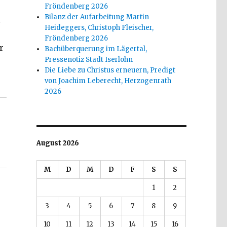
Fröndenberg 2026
Bilanz der Aufarbeitung Martin
n
Heideggers, Christoph Fleischer,
Fröndenberg 2026
r
Bachüberquerung im Lägertal,
Pressenotiz Stadt Iserlohn
Die Liebe zu Christus erneuern, Predigt
Konrad Schrieder, Hamm 2019“
von Joachim Leberecht, Herzogenrath
2026
August 2026
M
D
M
D
F
S
S
1
2
3
4
5
6
7
8
9
10
11
12
13
14
15
16