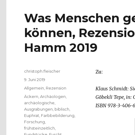
Was Menschen ge
können, Rezensio
Hamm 2019
Autor
christoph.fleischer
Zu:
Veröffentlicht
9. Juni 2019
am
Kategorien
Allgemein
,
Rezension
Klaus Schmidt: Si
Schlagwörter
Äckern
,
Archäologen
,
Göbekli Tepe, in: 
archäologische
,
ISBN 978-3-406-68
Ausgrabungen
,
biblisch
,
Euphrat
,
Farbbebilderung
,
Forschung
,
frühsteinzeitlich
,
Fundstücke
,
Furcht
,