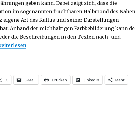
hrungen geben kann. Dabei zeigt sich, dass die
ation im sogenannten fruchtbaren Halbmond des Nahe
z eigene Art des Kultus und seiner Darstellungen
hat. Anhand der reichhaltigen Farbbebilderung kann de
der die Beschreibungen in den Texten nach- und
Was Menschen gemeinsam leisten können, Rezension 
eiterlesen
X
E-Mail
Drucken
LinkedIn
Mehr