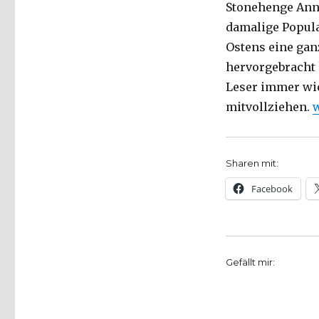
Stonehenge Annä
damalige Popul
Ostens eine gan
hervorgebracht 
Leser immer wie
„
mitvollziehen.
w
Sharen mit:
Facebook
Gefällt mir: