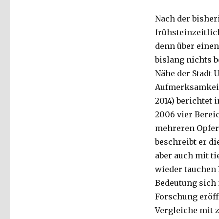
Hamm
Nach der bisher
2019
frühsteinzeitli
denn über einen
bislang nichts b
Nähe der Stadt U
Aufmerksamkeit 
2014) berichtet 
2006 vier Berei
mehreren Opfers
beschreibt er di
aber auch mit t
wieder tauchen 
Bedeutung sich 
Forschung eröff
Vergleiche mit 