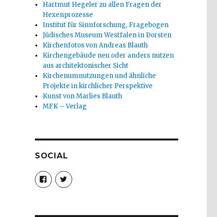
Hartmut Hegeler zu allen Fragen der
Hexenprozesse
Institut für Sinnforschung, Fragebogen
Jüdisches Museum Westfalen in Dorsten
Kirchenfotos von Andreas Blauth
Kirchengebäude neu oder anders nutzen
aus architektonischer Sicht
Kirchenumnutzungen und ähnliche
Projekte in kirchlicher Perspektive
Kunst von Marlies Blauth
MFK – Verlag
SOCIAL
Profil
Profil
von
von
christoph.fleischer1
ChristophFl
auf
auf
Facebook
Twitter
anzeigen
anzeigen