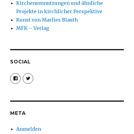
Kirchenumnutzungen und ähnliche
Projekte in kirchlicher Perspektive
Kunst von Marlies Blauth
MFK – Verlag
SOCIAL
Profil
Profil
von
von
christoph.fleischer1
ChristophFl
auf
auf
Facebook
Twitter
anzeigen
anzeigen
META
Anmelden