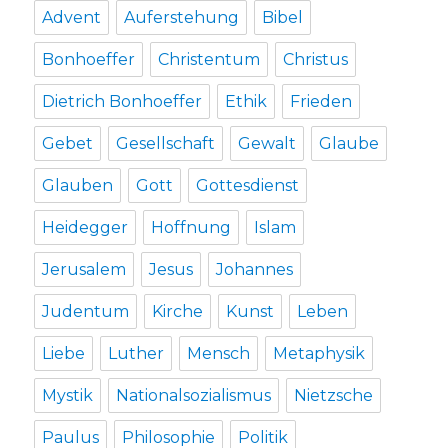
Advent
Auferstehung
Bibel
Bonhoeffer
Christentum
Christus
Dietrich Bonhoeffer
Ethik
Frieden
Gebet
Gesellschaft
Gewalt
Glaube
Glauben
Gott
Gottesdienst
Heidegger
Hoffnung
Islam
Jerusalem
Jesus
Johannes
Judentum
Kirche
Kunst
Leben
Liebe
Luther
Mensch
Metaphysik
Mystik
Nationalsozialismus
Nietzsche
Paulus
Philosophie
Politik