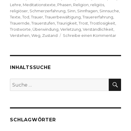
Lehre
,
Meditationstexte
,
Phasen
,
Religion
,
religiös
,
religiöser
,
Schmerzerfahrung
,
Sinn
,
Sinnfragen
,
Sinnsuche
,
Texte
,
Tod
,
Trauer
,
Trauerbewältigung
,
Trauererfahrung
,
Trauernde
,
Trauerstufen
,
Traurigkeit
,
Trost
,
Trostlosigkeit
,
Trostworte
,
Überwindung
,
Verletzung
,
Verständlichkeit
,
zu
Verstehen
,
Weg
,
Zustand
Schreibe einen Kommentar
Trauer
als
Sinnsuc
Rezens
von
INHALTSSUCHE
Christo
Fleische
SU
Suche
Welver
nach:
2019
SCHLAGWÖRTER