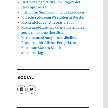
Hartmut Hegeler zu allen Fragen der
Hexenprozesse
Institut für Sinnforschung, Fragebogen
Jüdisches Museum Westfalen in Dorsten
Kirchenfotos von Andreas Blauth
Kirchengebäude neu oder anders nutzen
aus architektonischer Sicht
Kirchenumnutzungen und ähnliche
Projekte in kirchlicher Perspektive
Kunst von Marlies Blauth
MFK – Verlag
SOCIAL
Profil
Profil
von
von
christoph.fleischer1
ChristophFl
auf
auf
Facebook
Twitter
anzeigen
anzeigen