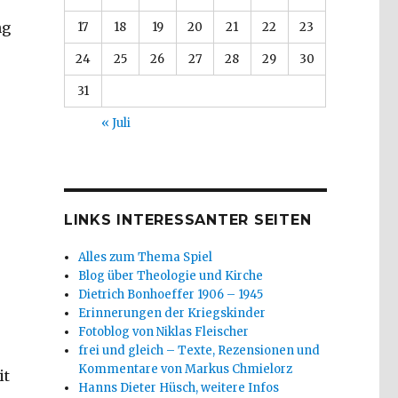
ng
17
18
19
20
21
22
23
24
25
26
27
28
29
30
31
« Juli
LINKS INTERESSANTER SEITEN
Alles zum Thema Spiel
Blog über Theologie und Kirche
Dietrich Bonhoeffer 1906 – 1945
Erinnerungen der Kriegskinder
Fotoblog von Niklas Fleischer
frei und gleich – Texte, Rezensionen und
Kommentare von Markus Chmielorz
it
Hanns Dieter Hüsch, weitere Infos