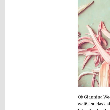
von
Christoph
Fleischer,
Welver
2019
Ob Giannina Wedd
weiß, ist, dass 