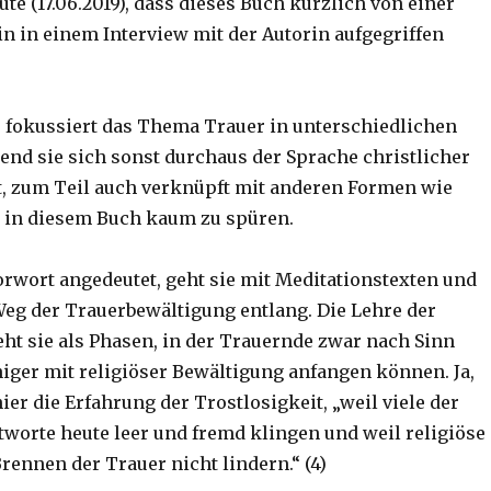
ute (17.06.2019), dass dieses Buch kürzlich von einer
in in einem Interview mit der Autorin aufgegriffen
fokussiert das Thema Trauer in unterschiedlichen
end sie sich sonst durchaus der Sprache christlicher
t, zum Teil auch verknüpft mit anderen Formen wie
s in diesem Buch kaum zu spüren.
rwort angedeutet, geht sie mit Meditationstexten und
eg der Trauerbewältigung entlang. Die Lehre der
eht sie als Phasen, in der Trauernde zwar nach Sinn
niger mit religiöser Bewältigung anfangen können. Ja,
hier die Erfahrung der Trostlosigkeit, „weil viele der
worte heute leer und fremd klingen und weil religiöse
rennen der Trauer nicht lindern.“ (4)