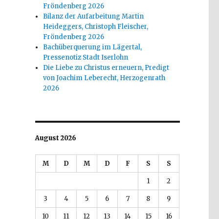
Fröndenberg 2026
Bilanz der Aufarbeitung Martin
Heideggers, Christoph Fleischer,
Fröndenberg 2026
Bachüberquerung im Lägertal,
Pressenotiz Stadt Iserlohn
Die Liebe zu Christus erneuern, Predigt
von Joachim Leberecht, Herzogenrath
2026
August 2026
M
D
M
D
F
S
S
1
2
3
4
5
6
7
8
9
10
11
12
13
14
15
16