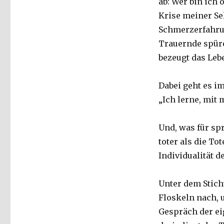
ab: Wer bin ich 
Krise meiner Se
Schmerzerfahrun
Trauernde spüre
bezeugt das Lebe
Dabei geht es i
„Ich lerne, mit m
Und, was für sp
toter als die To
Individualität d
Unter dem Stich
Floskeln nach, 
Gespräch der ei