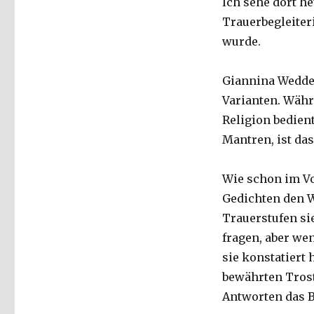
Ich sehe dort he
Trauerbegleiter
wurde.
Giannina Wedde 
Varianten. Währ
Religion bedien
Mantren, ist da
Wie schon im Vo
Gedichten den W
Trauerstufen si
fragen, aber we
sie konstatiert 
bewährten Trost
Antworten das B