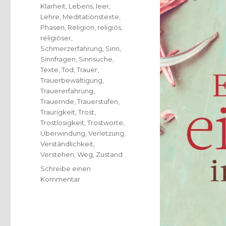
Klarheit
,
Lebens
,
leer
,
Lehre
,
Meditationstexte
,
Phasen
,
Religion
,
religiös
,
religiöser
,
Schmerzerfahrung
,
Sinn
,
Sinnfragen
,
Sinnsuche
,
Texte
,
Tod
,
Trauer
,
Trauerbewältigung
,
Trauererfahrung
,
Trauernde
,
Trauerstufen
,
Traurigkeit
,
Trost
,
Trostlosigkeit
,
Trostworte
,
Überwindung
,
Verletzung
,
Verständlichkeit
,
Verstehen
,
Weg
,
Zustand
Schreibe einen
zu
Kommentar
Trauer
als
Sinnsuche,
Rezension