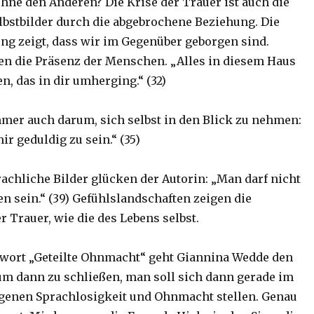
ohne den Anderen? Die Krise der Trauer ist auch die
lbstbilder durch die abgebrochene Beziehung. Die
g zeigt, dass wir im Gegenüber geborgen sind.
n die Präsenz der Menschen. „Alles in diesem Haus
n, das in dir umherging.“ (32)
mmer auch darum, sich selbst in den Blick zu nehmen:
ir geduldig zu sein.“ (35)
rachliche Bilder glücken der Autorin: „Man darf nicht
ten sein.“ (39) Gefühlslandschaften zeigen die
er Trauer, wie die des Lebens selbst.
wort „Geteilte Ohnmacht“ geht Giannina Wedde den
um dann zu schließen, man soll sich dann gerade im
genen Sprachlosigkeit und Ohnmacht stellen. Genau