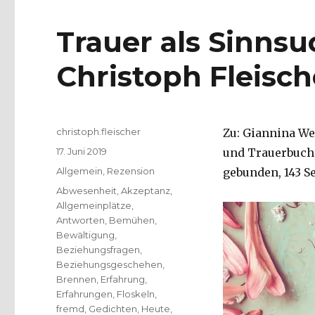
Trauer als Sinns
Christoph Fleisch
Autor
christoph.fleischer
Zu: Giannina We
Veröffentlicht
17. Juni 2019
und Trauerbuch,
am
Kategorien
Allgemein
,
Rezension
gebunden, 143 Se
Schlagwörter
Abwesenheit
,
Akzeptanz
,
Allgemeinplätze
,
Antworten
,
Bemühen
,
Bewältigung
,
Beziehungsfragen
,
Beziehungsgeschehen
,
Brennen
,
Erfahrung
,
Erfahrungen
,
Floskeln
,
fremd
,
Gedichten
,
Heute
,