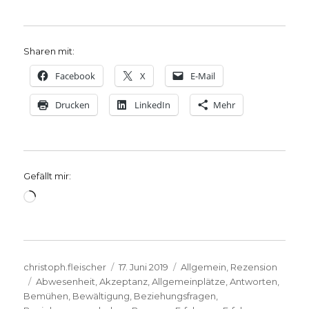
Sharen mit:
Facebook
X
E-Mail
Drucken
LinkedIn
Mehr
Gefällt mir:
Wird
geladen …
Autor
Veröffentlicht
Kategorien
christoph.fleischer
17. Juni 2019
Allgemein
,
Rezension
Schlagwörter
am
Abwesenheit
,
Akzeptanz
,
Allgemeinplätze
,
Antworten
,
Bemühen
,
Bewältigung
,
Beziehungsfragen
,