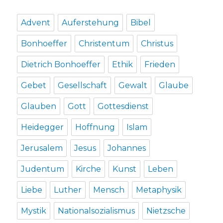
Advent
Auferstehung
Bibel
Bonhoeffer
Christentum
Christus
Dietrich Bonhoeffer
Ethik
Frieden
Gebet
Gesellschaft
Gewalt
Glaube
Glauben
Gott
Gottesdienst
Heidegger
Hoffnung
Islam
Jerusalem
Jesus
Johannes
Judentum
Kirche
Kunst
Leben
Liebe
Luther
Mensch
Metaphysik
Mystik
Nationalsozialismus
Nietzsche