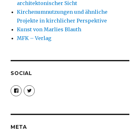
architektonischer Sicht
Kirchenumnutzungen und ähnliche
Projekte in kirchlicher Perspektive
Kunst von Marlies Blauth
MFK – Verlag
SOCIAL
Profil
Profil
von
von
christoph.fleischer1
ChristophFl
auf
auf
Facebook
Twitter
anzeigen
anzeigen
META