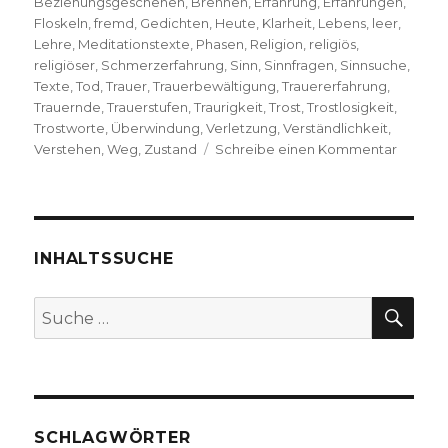
Beziehungsgeschehen
,
Brennen
,
Erfahrung
,
Erfahrungen
,
Floskeln
,
fremd
,
Gedichten
,
Heute
,
Klarheit
,
Lebens
,
leer
,
Lehre
,
Meditationstexte
,
Phasen
,
Religion
,
religiös
,
religiöser
,
Schmerzerfahrung
,
Sinn
,
Sinnfragen
,
Sinnsuche
,
Texte
,
Tod
,
Trauer
,
Trauerbewältigung
,
Trauererfahrung
,
Trauernde
,
Trauerstufen
,
Traurigkeit
,
Trost
,
Trostlosigkeit
,
Trostworte
,
Überwindung
,
Verletzung
,
Verständlichkeit
,
zu
Verstehen
,
Weg
,
Zustand
Schreibe einen Kommentar
Trauer
als
Sinnsuc
Rezens
von
INHALTSSUCHE
Christo
Fleische
SU
Suche
Welver
nach:
2019
SCHLAGWÖRTER