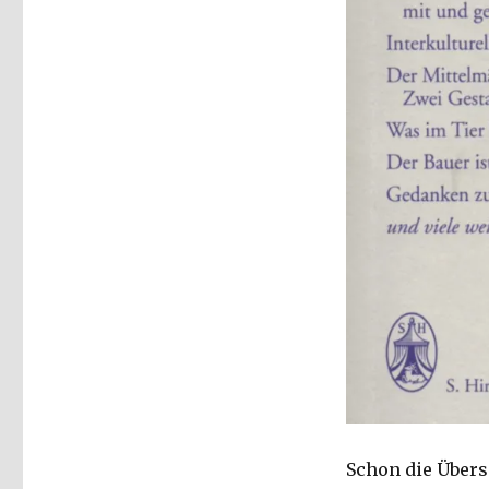
Zeitkritischer
Seismograph,
Rezension,
Christoph
Fleischer,
Welver
2017
Schon die Übersi