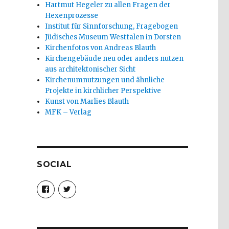
Hartmut Hegeler zu allen Fragen der
Hexenprozesse
Institut für Sinnforschung, Fragebogen
Jüdisches Museum Westfalen in Dorsten
Kirchenfotos von Andreas Blauth
Kirchengebäude neu oder anders nutzen
aus architektonischer Sicht
Kirchenumnutzungen und ähnliche
Projekte in kirchlicher Perspektive
Kunst von Marlies Blauth
MFK – Verlag
SOCIAL
Profil
Profil
von
von
christoph.fleischer1
ChristophFl
auf
auf
Facebook
Twitter
anzeigen
anzeigen