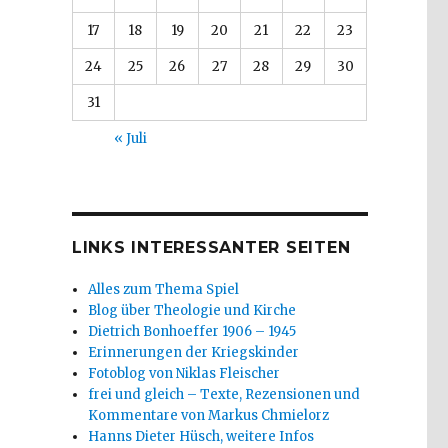
17
18
19
20
21
22
23
24
25
26
27
28
29
30
31
« Juli
LINKS INTERESSANTER SEITEN
Alles zum Thema Spiel
Blog über Theologie und Kirche
Dietrich Bonhoeffer 1906 – 1945
Erinnerungen der Kriegskinder
Fotoblog von Niklas Fleischer
frei und gleich – Texte, Rezensionen und
Kommentare von Markus Chmielorz
Hanns Dieter Hüsch, weitere Infos