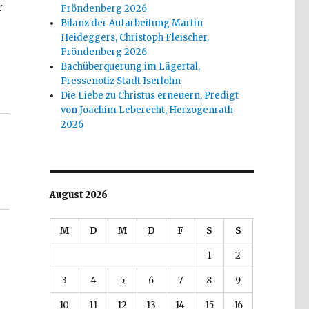
r
Fröndenberg 2026
Bilanz der Aufarbeitung Martin
Heideggers, Christoph Fleischer,
Fröndenberg 2026
Bachüberquerung im Lägertal,
Pressenotiz Stadt Iserlohn
, Rezension, Christoph Fleischer, Welver 2017“
Die Liebe zu Christus erneuern, Predigt
von Joachim Leberecht, Herzogenrath
2026
August 2026
M
D
M
D
F
S
S
1
2
3
4
5
6
7
8
9
10
11
12
13
14
15
16