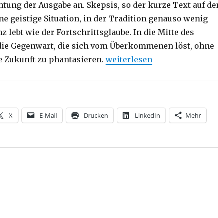
chtung der Ausgabe an. Skepsis, so der kurze Text auf de
ine geistige Situation, in der Tradition genauso wenig
z lebt wie der Fortschrittsglaube. In die Mitte des
die Gegenwart, die sich vom Überkommenen löst, ohne
„Zeitkritischer Seismograph
 Zukunft zu phantasieren.
weiterlesen
X
E-Mail
Drucken
LinkedIn
Mehr