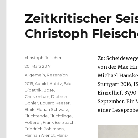
Zeitkritischer Se
Christoph Fleisch
Autor
christoph.fleischer
Zu: Scheidewege
Veröffentlicht
20. März 2017
von der Max-Him
am
Kategorien
Allgemein
,
Rezension
Michael Hauskell
Schlagwörter
2015
,
Abbild
,
Antlitz
,
Bild
,
Stuttgart 2016, I
Bioethik
,
Böse
,
Einzelheft 37,90
Christentum
,
Dietrich
September. Ein 
Böhler
,
Eduard Kaeser
,
Ethik
,
Florian Schwarz
,
einer Leseprobe 
Flüchtende
,
Flüchtlinge
,
Folterer
,
Frank Berzbach
,
Friedrich Pohlmann
,
Hannah Arendt
,
Hans-