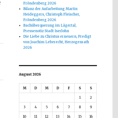
r
Fröndenberg 2026
Bilanz der Aufarbeitung Martin
Heideggers, Christoph Fleischer,
Fröndenberg 2026
Bachüberquerung im Lägertal,
Pressenotiz Stadt Iserlohn
, Rezension, Christoph Fleischer, Welver 2017“
Die Liebe zu Christus erneuern, Predigt
von Joachim Leberecht, Herzogenrath
2026
August 2026
M
D
M
D
F
S
S
1
2
3
4
5
6
7
8
9
10
11
12
13
14
15
16