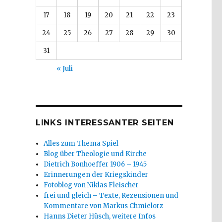
17
18
19
20
21
22
23
24
25
26
27
28
29
30
31
« Juli
LINKS INTERESSANTER SEITEN
Alles zum Thema Spiel
Blog über Theologie und Kirche
Dietrich Bonhoeffer 1906 – 1945
Erinnerungen der Kriegskinder
Fotoblog von Niklas Fleischer
frei und gleich – Texte, Rezensionen und
Kommentare von Markus Chmielorz
Hanns Dieter Hüsch, weitere Infos