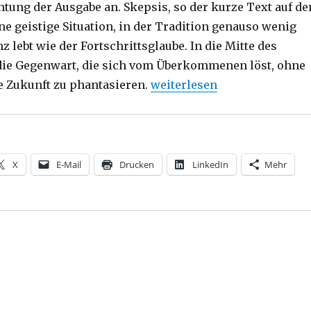
chtung der Ausgabe an. Skepsis, so der kurze Text auf de
ine geistige Situation, in der Tradition genauso wenig
z lebt wie der Fortschrittsglaube. In die Mitte des
die Gegenwart, die sich vom Überkommenen löst, ohne
„Zeitkritischer Seismograph
 Zukunft zu phantasieren.
weiterlesen
X
E-Mail
Drucken
LinkedIn
Mehr