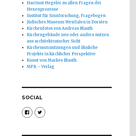
Hartmut Hegeler zu allen Fragen der
Hexenprozesse
Institut für Sinnforschung, Fragebogen
Jüdisches Museum Westfalen in Dorsten
Kirchenfotos von Andreas Blauth
Kirchengebäude neu oder anders nutzen
aus architektonischer Sicht
Kirchenumnutzungen und ähnliche
Projekte in kirchlicher Perspektive
Kunst von Marlies Blauth
MFK – Verlag
SOCIAL
Profil
Profil
von
von
christoph.fleischer1
ChristophFl
auf
auf
Facebook
Twitter
anzeigen
anzeigen