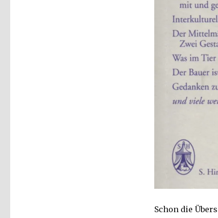
Zeitkritischer
Seismograph,
Rezension,
Christoph
Fleischer,
Welver
2017
Schon die Übersi