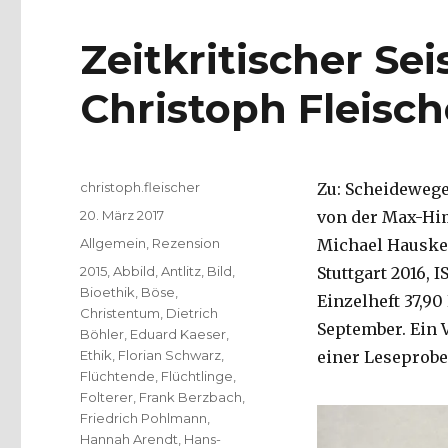
Zeitkritischer Se
Christoph Fleisch
Autor
christoph.fleischer
Zu: Scheidewege
Veröffentlicht
20. März 2017
von der Max-Him
am
Kategorien
Allgemein
,
Rezension
Michael Hauskell
Schlagwörter
2015
,
Abbild
,
Antlitz
,
Bild
,
Stuttgart 2016, I
Bioethik
,
Böse
,
Einzelheft 37,90
Christentum
,
Dietrich
September. Ein 
Böhler
,
Eduard Kaeser
,
Ethik
,
Florian Schwarz
,
einer Leseprobe 
Flüchtende
,
Flüchtlinge
,
Folterer
,
Frank Berzbach
,
Friedrich Pohlmann
,
Hannah Arendt
,
Hans-