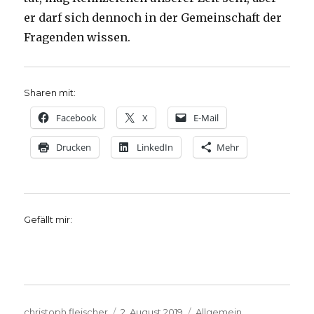
er darf sich dennoch in der Gemeinschaft der
Fragenden wissen.
Sharen mit:
Facebook
X
E-Mail
Drucken
LinkedIn
Mehr
Gefällt mir:
Autor
Veröffentlicht
Kategorien
christoph.fleischer
2. August 2019
Allgemein
,