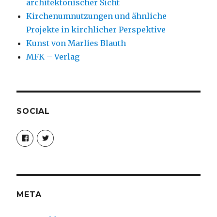
architektonischer Sicht
Kirchenumnutzungen und ähnliche
Projekte in kirchlicher Perspektive
Kunst von Marlies Blauth
MFK – Verlag
SOCIAL
Profil
Profil
von
von
christoph.fleischer1
ChristophFl
auf
auf
Facebook
Twitter
anzeigen
anzeigen
META