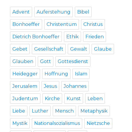
Advent
Auferstehung
Bibel
Bonhoeffer
Christentum
Christus
Dietrich Bonhoeffer
Ethik
Frieden
Gebet
Gesellschaft
Gewalt
Glaube
Glauben
Gott
Gottesdienst
Heidegger
Hoffnung
Islam
Jerusalem
Jesus
Johannes
Judentum
Kirche
Kunst
Leben
Liebe
Luther
Mensch
Metaphysik
Mystik
Nationalsozialismus
Nietzsche