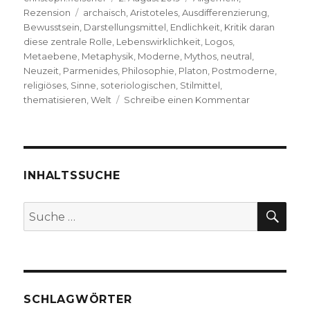
Schlagwörter
am
Rezension
archaisch
,
Aristoteles
,
Ausdifferenzierung
,
Bewusstsein
,
Darstellungsmittel
,
Endlichkeit
,
Kritik daran
diese zentrale Rolle
,
Lebenswirklichkeit
,
Logos
,
Metaebene
,
Metaphysik
,
Moderne
,
Mythos
,
neutral
,
Neuzeit
,
Parmenides
,
Philosophie
,
Platon
,
Postmoderne
,
religiöses
,
Sinne
,
soteriologischen
,
Stilmittel
,
zu
thematisieren
,
Welt
Schreibe einen Kommentar
Fragen
nach
Welt-
Anschauung,
Rezension
INHALTSSUCHE
von
Konrad
SU
Suche
Schrieder,
nach:
Hamm
2019
SCHLAGWÖRTER