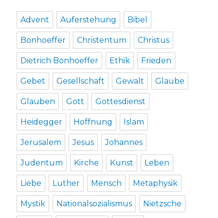
Advent
Auferstehung
Bibel
Bonhoeffer
Christentum
Christus
Dietrich Bonhoeffer
Ethik
Frieden
Gebet
Gesellschaft
Gewalt
Glaube
Glauben
Gott
Gottesdienst
Heidegger
Hoffnung
Islam
Jerusalem
Jesus
Johannes
Judentum
Kirche
Kunst
Leben
Liebe
Luther
Mensch
Metaphysik
Mystik
Nationalsozialismus
Nietzsche