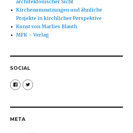
architektonischer Sicht
Kirchenumnutzungen und ähnliche
Projekte in kirchlicher Perspektive
Kunst von Marlies Blauth
MFK – Verlag
SOCIAL
Profil
Profil
von
von
christoph.fleischer1
ChristophFl
auf
auf
Facebook
Twitter
anzeigen
anzeigen
META