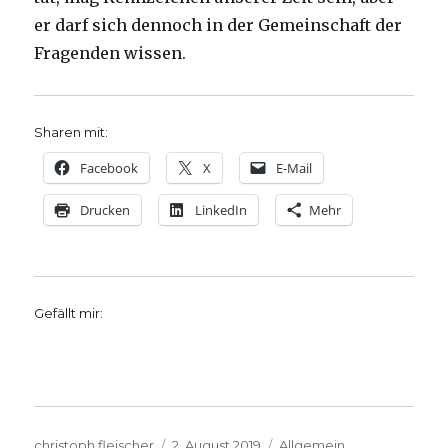
er darf sich dennoch in der Gemeinschaft der
Fragenden wissen.
Sharen mit:
Facebook
X
E-Mail
Drucken
LinkedIn
Mehr
Gefällt mir:
Autor
Veröffentlicht
Kategorien
christoph.fleischer
2. August 2019
Allgemein
,