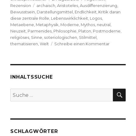
Schlagwörter
am
Rezension
archaisch
,
Aristoteles
,
Ausdifferenzierung
,
Bewusstsein
,
Darstellungsmittel
,
Endlichkeit
,
Kritik daran
diese zentrale Rolle
,
Lebenswirklichkeit
,
Logos
,
Metaebene
,
Metaphysik
,
Moderne
,
Mythos
,
neutral
,
Neuzeit
,
Parmenides
,
Philosophie
,
Platon
,
Postmoderne
,
religiöses
,
Sinne
,
soteriologischen
,
Stilmittel
,
zu
thematisieren
,
Welt
Schreibe einen Kommentar
Fragen
nach
Welt-
Anschauung,
Rezension
INHALTSSUCHE
von
Konrad
SU
Suche
Schrieder,
nach:
Hamm
2019
SCHLAGWÖRTER