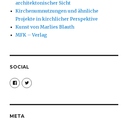
architektonischer Sicht
Kirchenumnutzungen und ähnliche
Projekte in kirchlicher Perspektive
Kunst von Marlies Blauth
MFK – Verlag
SOCIAL
Profil
Profil
von
von
christoph.fleischer1
ChristophFl
auf
auf
Facebook
Twitter
anzeigen
anzeigen
META