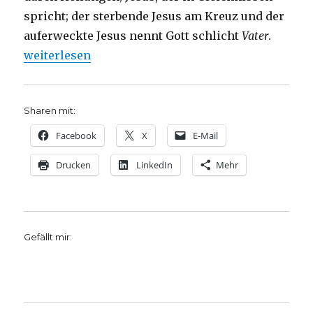
spricht; der sterbende Jesus am Kreuz und der
auferweckte Jesus nennt Gott schlicht
Vater
.
„Die sieben Worte Jesu am Kreuz, Joachim Leberec
weiterlesen
Sharen mit:
Facebook
X
E-Mail
Drucken
LinkedIn
Mehr
Gefällt mir: