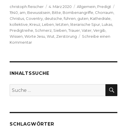
Autor
Veröffentlicht
Kategorien
Schla
christoph.fleischer
4. März 2020
Allgemein
,
Predigt
am
1940
,
am
,
Bewusstsein
,
Bitte
,
Bombenangriffe
,
Chorraum
,
Christus
,
Coventry
,
deutsche
,
führen
,
guten
,
Kathedrale
,
kollektive
,
Kreuz
,
Leben
,
letzten
,
literarische Spur
,
Lukas
,
Predigtreihe
,
Schmerz
,
Sieben
,
Trauer
,
Vater
,
Vergib
,
Wissen
,
Worte Jesu
,
Wut
,
Zerstörung
Schreibe einen
zu
Kommentar
Die
sieben
Worte
Jesu
am
INHALTSSUCHE
Kreuz,
Joachim
SU
Suche
Leberecht,
nach:
Herzogenrath
2020
SCHLAGWÖRTER