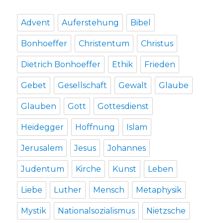
Advent
Auferstehung
Bibel
Bonhoeffer
Christentum
Christus
Dietrich Bonhoeffer
Ethik
Frieden
Gebet
Gesellschaft
Gewalt
Glaube
Glauben
Gott
Gottesdienst
Heidegger
Hoffnung
Islam
Jerusalem
Jesus
Johannes
Judentum
Kirche
Kunst
Leben
Liebe
Luther
Mensch
Metaphysik
Mystik
Nationalsozialismus
Nietzsche