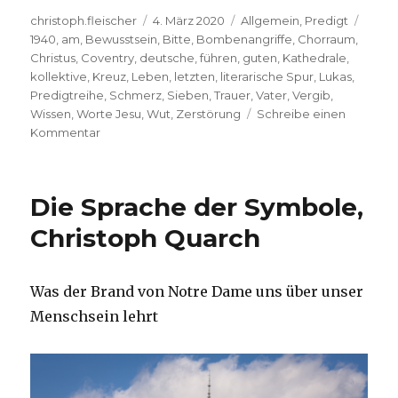
Autor
Veröffentlicht
Kategorien
Schla
christoph.fleischer
4. März 2020
Allgemein
,
Predigt
am
1940
,
am
,
Bewusstsein
,
Bitte
,
Bombenangriffe
,
Chorraum
,
Christus
,
Coventry
,
deutsche
,
führen
,
guten
,
Kathedrale
,
kollektive
,
Kreuz
,
Leben
,
letzten
,
literarische Spur
,
Lukas
,
Predigtreihe
,
Schmerz
,
Sieben
,
Trauer
,
Vater
,
Vergib
,
Wissen
,
Worte Jesu
,
Wut
,
Zerstörung
Schreibe einen
zu
Kommentar
Die
sieben
Worte
Die Sprache der Symbole,
Jesu
am
Christoph Quarch
Kreuz,
Joachim
Leberecht,
Was der Brand von Notre Dame uns über unser
Herzogenrath
Menschsein lehrt
2020