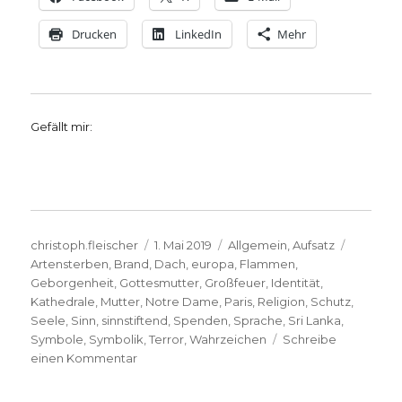
Drucken
LinkedIn
Mehr
Gefällt mir:
Autor
Veröffentlicht
Kategorien
Schlagw
christoph.fleischer
1. Mai 2019
Allgemein
,
Aufsatz
am
Artensterben
,
Brand
,
Dach
,
europa
,
Flammen
,
Geborgenheit
,
Gottesmutter
,
Großfeuer
,
Identität
,
Kathedrale
,
Mutter
,
Notre Dame
,
Paris
,
Religion
,
Schutz
,
Seele
,
Sinn
,
sinnstiftend
,
Spenden
,
Sprache
,
Sri Lanka
,
Symbole
,
Symbolik
,
Terror
,
Wahrzeichen
Schreibe
zu
einen Kommentar
Die
Sprache