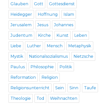
Glauben
Gott
Gottesdienst
Heidegger
Hoffnung
Islam
Jerusalem
Jesus
Johannes
Judentum
Kirche
Kunst
Leben
Liebe
Luther
Mensch
Metaphysik
Mystik
Nationalsozialismus
Nietzsche
Paulus
Philosophie
Politik
Reformation
Religion
Religionsunterricht
Sein
Sinn
Taufe
Theologie
Tod
Weihnachten