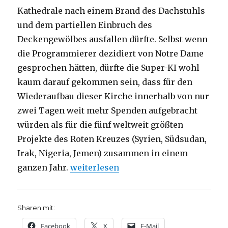
Kathedrale nach einem Brand des Dachstuhls
und dem partiellen Einbruch des
Deckengewölbes ausfallen dürfte. Selbst wenn
die Programmierer dezidiert von Notre Dame
gesprochen hätten, dürfte die Super-KI wohl
kaum darauf gekommen sein, dass für den
Wiederaufbau dieser Kirche innerhalb von nur
zwei Tagen weit mehr Spenden aufgebracht
würden als für die fünf weltweit größten
Projekte des Roten Kreuzes (Syrien, Südsudan,
Irak, Nigeria, Jemen) zusammen in einem
„Die Sprache der Symbole, Christoph 
ganzen Jahr.
weiterlesen
Sharen mit:
Facebook
X
E-Mail