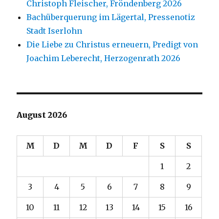
Christoph Fleischer, Fröndenberg 2026
Bachüberquerung im Lägertal, Pressenotiz
Stadt Iserlohn
Die Liebe zu Christus erneuern, Predigt von
Joachim Leberecht, Herzogenrath 2026
August 2026
M
D
M
D
F
S
S
1
2
3
4
5
6
7
8
9
10
11
12
13
14
15
16