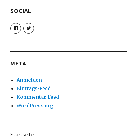
SOCIAL
Profil
Profil
von
von
christoph.fleischer1
ChristophFl
auf
auf
Facebook
Twitter
anzeigen
anzeigen
META
Anmelden
Eintrags-Feed
Kommentar-Feed
WordPress.org
Startseite