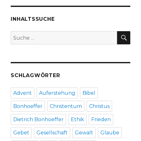
der
Symbole,
Christoph
INHALTSSUCHE
Quarch
SU
Suche
nach:
SCHLAGWÖRTER
Advent
Auferstehung
Bibel
Bonhoeffer
Christentum
Christus
Dietrich Bonhoeffer
Ethik
Frieden
Gebet
Gesellschaft
Gewalt
Glaube