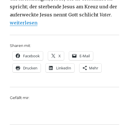
spricht; der sterbende Jesus am Kreuz und der
auferweckte Jesus nennt Gott schlicht
Vater
.
„Die sieben Worte Jesu am Kreuz, Joachim Leberec
weiterlesen
Sharen mit:
Facebook
X
E-Mail
Drucken
LinkedIn
Mehr
Gefällt mir: