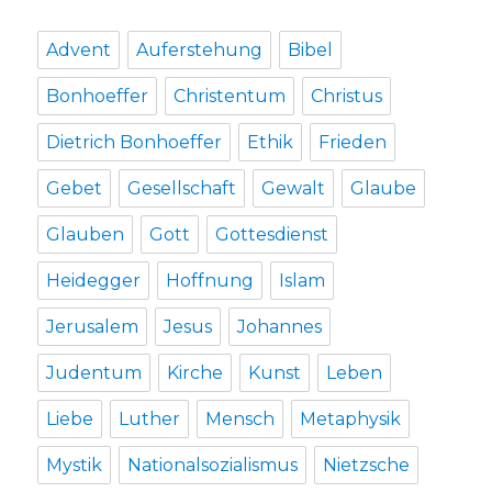
Advent
Auferstehung
Bibel
Bonhoeffer
Christentum
Christus
Dietrich Bonhoeffer
Ethik
Frieden
Gebet
Gesellschaft
Gewalt
Glaube
Glauben
Gott
Gottesdienst
Heidegger
Hoffnung
Islam
Jerusalem
Jesus
Johannes
Judentum
Kirche
Kunst
Leben
Liebe
Luther
Mensch
Metaphysik
Mystik
Nationalsozialismus
Nietzsche