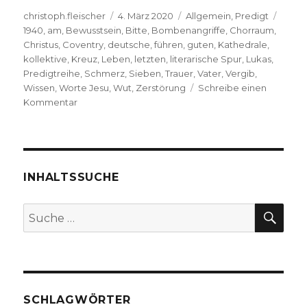
Autor
Veröffentlicht
Kategorien
Schla
christoph.fleischer
4. März 2020
Allgemein
,
Predigt
am
1940
,
am
,
Bewusstsein
,
Bitte
,
Bombenangriffe
,
Chorraum
,
Christus
,
Coventry
,
deutsche
,
führen
,
guten
,
Kathedrale
,
kollektive
,
Kreuz
,
Leben
,
letzten
,
literarische Spur
,
Lukas
,
Predigtreihe
,
Schmerz
,
Sieben
,
Trauer
,
Vater
,
Vergib
,
Wissen
,
Worte Jesu
,
Wut
,
Zerstörung
Schreibe einen
zu
Kommentar
Die
sieben
Worte
Jesu
am
INHALTSSUCHE
Kreuz,
Joachim
SU
Suche
Leberecht,
nach:
Herzogenrath
2020
SCHLAGWÖRTER