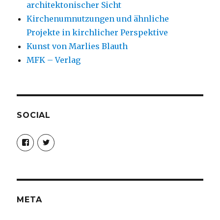
architektonischer Sicht
Kirchenumnutzungen und ähnliche
Projekte in kirchlicher Perspektive
Kunst von Marlies Blauth
MFK – Verlag
SOCIAL
Profil
Profil
von
von
christoph.fleischer1
ChristophFl
auf
auf
Facebook
Twitter
anzeigen
anzeigen
META