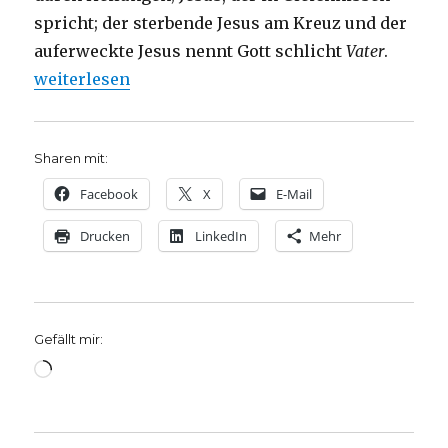
spricht; der sterbende Jesus am Kreuz und der
auferweckte Jesus nennt Gott schlicht
Vater
.
„Die sieben Worte Jesu am Kreuz, Joachim Leberec
weiterlesen
Sharen mit:
Facebook
X
E-Mail
Drucken
LinkedIn
Mehr
Gefällt mir:
Wird
geladen …