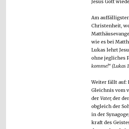
Jesus Gott wied
Am auffälligste
Christenheit, w
Matthäusevangel
wie es bei Matth
Lukas lehrt Jes
ohne jegliches
komme!“ (Lukas 1
Weiter fällt auf
Gleichnis vom ve
der
Vater,
der de
obgleich der Soh
in der Synagoge
kraft des Geiste