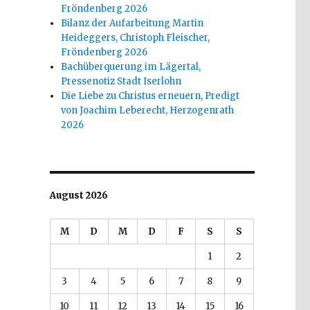
Fröndenberg 2026
Bilanz der Aufarbeitung Martin
Heideggers, Christoph Fleischer,
Fröndenberg 2026
Bachüberquerung im Lägertal,
Pressenotiz Stadt Iserlohn
Die Liebe zu Christus erneuern, Predigt
von Joachim Leberecht, Herzogenrath
2026
August 2026
M
D
M
D
F
S
S
1
2
3
4
5
6
7
8
9
10
11
12
13
14
15
16