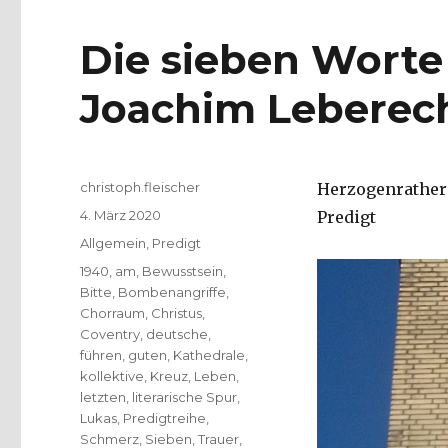
Die sieben Worte
Joachim Leberech
Autor
christoph.fleischer
Herzogenrather 
Veröffentlicht
4. März 2020
Predigt
am
Kategorien
Allgemein
,
Predigt
Schlagwörter
1940
,
am
,
Bewusstsein
,
Bitte
,
Bombenangriffe
,
Chorraum
,
Christus
,
Coventry
,
deutsche
,
führen
,
guten
,
Kathedrale
,
kollektive
,
Kreuz
,
Leben
,
letzten
,
literarische Spur
,
Lukas
,
Predigtreihe
,
Schmerz
,
Sieben
,
Trauer
,