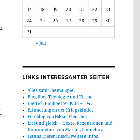
17
18
19
20
21
22
23
24
25
26
27
28
29
30
m
31
« Juli
LINKS INTERESSANTER SEITEN
Alles zum Thema Spiel
Blog über Theologie und Kirche
Dietrich Bonhoeffer 1906 – 1945
,
Erinnerungen der Kriegskinder
r
Fotoblog von Niklas Fleischer
frei und gleich – Texte, Rezensionen und
Kommentare von Markus Chmielorz
Hanns Dieter Hüsch, weitere Infos