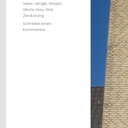
Vater
,
Vergib
,
Wissen
,
Worte Jesu
,
Wut
,
Zerstörung
Schreibe einen
zu
Kommentar
Die
sieben
Worte
Jesu
am
Kreuz,
Joachim
Leberecht,
Herzogenrath
2020