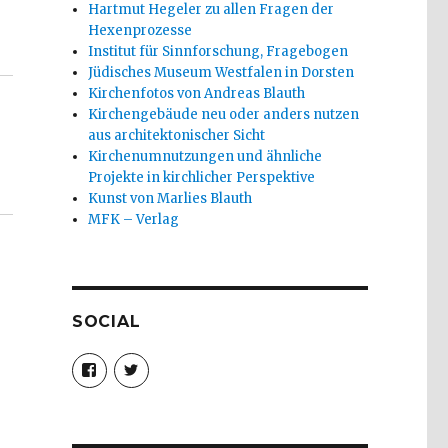
Hartmut Hegeler zu allen Fragen der
Hexenprozesse
rzogenrath 2020“
Institut für Sinnforschung, Fragebogen
Jüdisches Museum Westfalen in Dorsten
Kirchenfotos von Andreas Blauth
Kirchengebäude neu oder anders nutzen
aus architektonischer Sicht
Kirchenumnutzungen und ähnliche
Projekte in kirchlicher Perspektive
Kunst von Marlies Blauth
MFK – Verlag
SOCIAL
Profil
Profil
von
von
christoph.fleischer1
ChristophFl
auf
auf
Facebook
Twitter
anzeigen
anzeigen