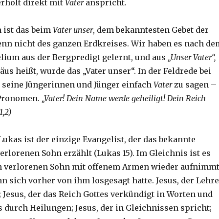
erholt direkt mit
Vater
anspricht.
n ist das beim
Vater unser
, dem bekanntesten Gebet der
enn nicht des ganzen Erdkreises. Wir haben es nach de
ium aus der Bergpredigt gelernt, und aus
„Unser Vater“,
äus heißt, wurde das „Vater unser“. In der Feldrede bei
u seine Jüngerinnen und Jünger einfach
Vater
zu sagen –
 Pronomen.
„Vater! Dein Name werde geheiligt! Dein Reich
1,2)
: Lukas ist der einzige Evangelist, der das bekannte
rlorenen Sohn erzählt (Lukas 15). Im Gleichnis ist es
n verlorenen Sohn mit offenem Armen wieder aufnimmt
n sich vorher von ihm losgesagt hatte. Jesus, der Lehre
; Jesus, der das Reich Gottes verkündigt in Worten und
s durch Heilungen; Jesus, der in Gleichnissen spricht;