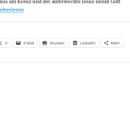
esus am Kreuz und der auferweckte Jesus nennt Gott
Die sieben Worte Jesu am Kreuz, Joachim Leberecht, He
eiterlesen
X
E-Mail
Drucken
LinkedIn
Mehr