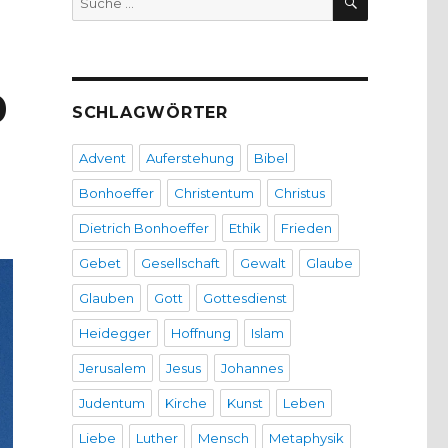
nach:
0
SCHLAGWÖRTER
Advent
Auferstehung
Bibel
Bonhoeffer
Christentum
Christus
Dietrich Bonhoeffer
Ethik
Frieden
Gebet
Gesellschaft
Gewalt
Glaube
Glauben
Gott
Gottesdienst
Heidegger
Hoffnung
Islam
Jerusalem
Jesus
Johannes
Judentum
Kirche
Kunst
Leben
Liebe
Luther
Mensch
Metaphysik