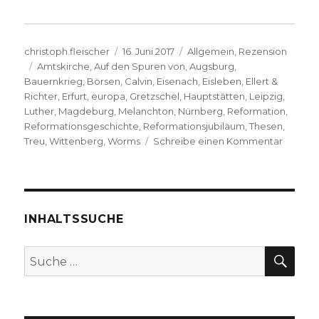
Autor
Veröffentlicht
Kategorien
christoph.fleischer
16. Juni 2017
Allgemein
,
Rezension
Schlagwörter
am
Amtskirche
,
Auf den Spuren von
,
Augsburg
,
Bauernkrieg
,
Börsen
,
Calvin
,
Eisenach
,
Eisleben
,
Ellert &
Richter
,
Erfurt
,
europa
,
Gretzschel
,
Hauptstätten
,
Leipzig
,
Luther
,
Magdeburg
,
Melanchton
,
Nürnberg
,
Reformation
,
Reformationsgeschichte
,
Reformationsjubiläum
,
Thesen
,
zu
Treu
,
Wittenberg
,
Worms
Schreibe einen Kommentar
Reform
in
Bild
und
Text,
INHALTSSUCHE
Rezens
von
SU
Suche
Christo
nach:
Fleische
Welver
2017