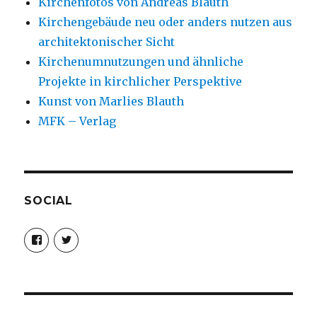
Kirchenfotos von Andreas Blauth
Kirchengebäude neu oder anders nutzen aus
architektonischer Sicht
Kirchenumnutzungen und ähnliche
Projekte in kirchlicher Perspektive
Kunst von Marlies Blauth
MFK – Verlag
SOCIAL
Profil
Profil
von
von
christoph.fleischer1
ChristophFl
auf
auf
Facebook
Twitter
anzeigen
anzeigen