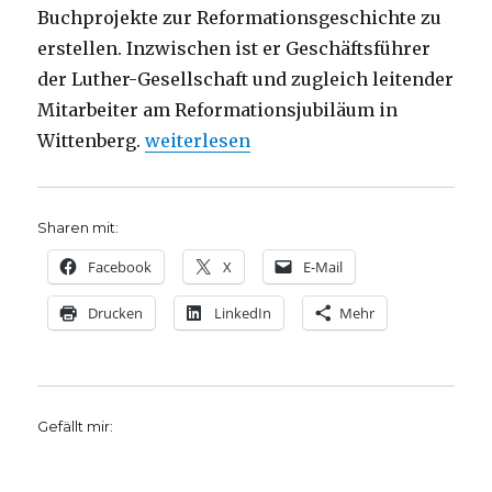
Buchprojekte zur Reformationsgeschichte zu
erstellen. Inzwischen ist er Geschäftsführer
der Luther-Gesellschaft und zugleich leitender
Mitarbeiter am Reformationsjubiläum in
„Reformation in Bild und Text, Rezensi
Wittenberg.
weiterlesen
Sharen mit:
Facebook
X
E-Mail
Drucken
LinkedIn
Mehr
Gefällt mir: