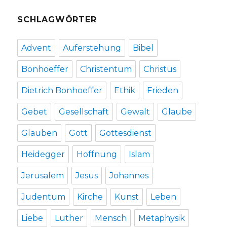
SCHLAGWÖRTER
Advent
Auferstehung
Bibel
Bonhoeffer
Christentum
Christus
Dietrich Bonhoeffer
Ethik
Frieden
Gebet
Gesellschaft
Gewalt
Glaube
Glauben
Gott
Gottesdienst
Heidegger
Hoffnung
Islam
Jerusalem
Jesus
Johannes
Judentum
Kirche
Kunst
Leben
Liebe
Luther
Mensch
Metaphysik