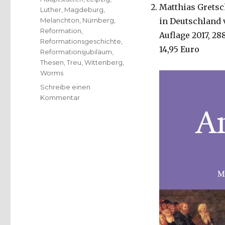
Matthias Gretsc
Luther
,
Magdeburg
,
Melanchton
,
Nürnberg
,
in Deutschland v
Reformation
,
Auflage 2017, 288
Reformationsgeschichte
,
14,95 Euro
Reformationsjubiläum
,
Thesen
,
Treu
,
Wittenberg
,
Worms
Schreibe einen
zu
Kommentar
Reformation
in
Bild
und
Text,
Rezension
von
Christoph
Fleischer,
Welver
2017