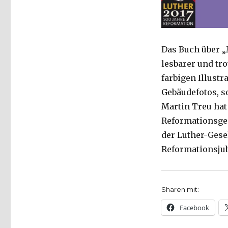
Das Buch über „
lesbarer und tro
farbigen Illustr
Gebäudefotos, s
Martin Treu hat
Reformationsges
der Luther-Gese
Reformationsjub
Sharen mit:
Facebook