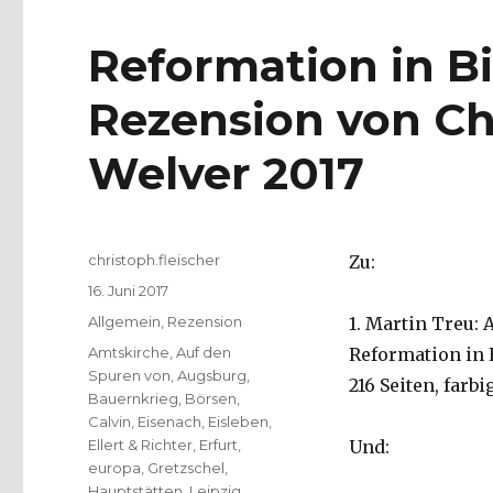
Reformation in Bi
Rezension von Chr
Welver 2017
Autor
christoph.fleischer
Zu:
Veröffentlicht
16. Juni 2017
am
Kategorien
Allgemein
,
Rezension
1. Martin Treu:
Schlagwörter
Amtskirche
,
Auf den
Reformation in E
Spuren von
,
Augsburg
,
216 Seiten, farbi
Bauernkrieg
,
Börsen
,
Calvin
,
Eisenach
,
Eisleben
,
Ellert & Richter
,
Erfurt
,
Und:
europa
,
Gretzschel
,
Hauptstätten
,
Leipzig
,