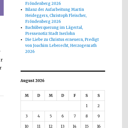
Fröndenberg 2026
Bilanz der Aufarbeitung Martin
Heideggers, Christoph Fleischer,
Fröndenberg 2026
Bachüberquerung im Lägertal,
Pressenotiz Stadt Iserlohn
Die Liebe zu Christus erneuern, Predigt
von Joachim Leberecht, Herzogenrath
r
2026
ur
r
August 2026
zension von Christoph Fleischer, Welver 2017“
M
D
M
D
F
S
S
1
2
3
4
5
6
7
8
9
10
11
12
13
14
15
16