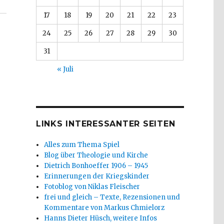
17
18
19
20
21
22
23
24
25
26
27
28
29
30
31
« Juli
LINKS INTERESSANTER SEITEN
Alles zum Thema Spiel
Blog über Theologie und Kirche
Dietrich Bonhoeffer 1906 – 1945
Erinnerungen der Kriegskinder
Fotoblog von Niklas Fleischer
frei und gleich – Texte, Rezensionen und
Kommentare von Markus Chmielorz
Hanns Dieter Hüsch, weitere Infos