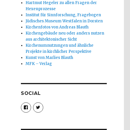
Hartmut Hegeler zu allen Fragen der
Hexenprozesse
Institut für Sinnforschung, Fragebogen
Jüdisches Museum Westfalen in Dorsten
Kirchenfotos von Andreas Blauth
Kirchengebäude neu oder anders nutzen
aus architektonischer Sicht
Kirchenumnutzungen und ähnliche
Projekte in kirchlicher Perspektive
Kunst von Marlies Blauth
MFK – Verlag
SOCIAL
Profil
Profil
von
von
christoph.fleischer1
ChristophFl
auf
auf
Facebook
Twitter
anzeigen
anzeigen