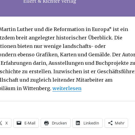
Martin Luther und die Reformation in Europa“ ist ein
tzdem breit angelegter historischer Überblick. Die
ationen bieten nur wenige landschafts- oder
ondern ebenso Grafiken, Karten und Gemälde. Der Auto
 Erfahrungen darin, Ausstellungen und Buchprojekte z
chichte zu erstellen. Inzwischen ist er Geschäftsführe
llschaft und zugleich leitender Mitarbeiter am
„Reformation in Bild und Text, Re
iläum in Wittenberg.
weiterlesen
X
E-Mail
Drucken
LinkedIn
Mehr