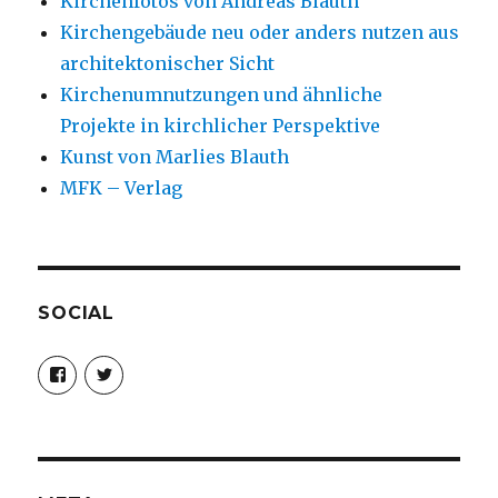
Kirchenfotos von Andreas Blauth
Kirchengebäude neu oder anders nutzen aus
architektonischer Sicht
Kirchenumnutzungen und ähnliche
Projekte in kirchlicher Perspektive
Kunst von Marlies Blauth
MFK – Verlag
SOCIAL
Profil
Profil
von
von
christoph.fleischer1
ChristophFl
auf
auf
Facebook
Twitter
anzeigen
anzeigen