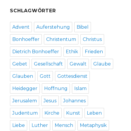
SCHLAGWÖRTER
Advent
Auferstehung
Bibel
Bonhoeffer
Christentum
Christus
Dietrich Bonhoeffer
Ethik
Frieden
Gebet
Gesellschaft
Gewalt
Glaube
Glauben
Gott
Gottesdienst
Heidegger
Hoffnung
Islam
Jerusalem
Jesus
Johannes
Judentum
Kirche
Kunst
Leben
Liebe
Luther
Mensch
Metaphysik