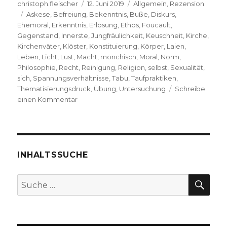
Autor
Veröffentlicht
Kategorien
christoph.fleischer
12. Juni 2019
Allgemein
,
Rezension
Schlagwörter
am
Askese
,
Befreiung
,
Bekenntnis
,
Buße
,
Diskurs
,
Ehemoral
,
Erkenntnis
,
Erlösung
,
Ethos
,
Foucault
,
Gegenstand
,
Innerste
,
Jungfräulichkeit
,
Keuschheit
,
Kirche
,
Kirchenväter
,
Klöster
,
Konstituierung
,
Körper
,
Laien
,
Leben
,
Licht
,
Lust
,
Macht
,
mönchisch
,
Moral
,
Norm
,
Philosophie
,
Recht
,
Reinigung
,
Religion
,
selbst
,
Sexualität
,
sich
,
Spannungsverhältnisse
,
Tabu
,
Taufpraktiken
,
Thematisierungsdruck
,
Übung
,
Untersuchung
Schreibe
zu
einen Kommentar
Kirche
und
Sexualität,
Rezension
von
INHALTSSUCHE
Christoph
Fleischer,
SU
Suche
Welver
nach:
2019