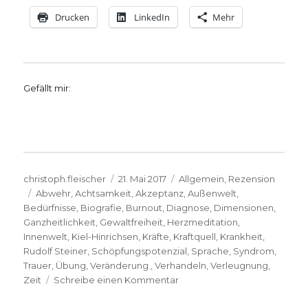
Drucken
LinkedIn
Mehr
Gefällt mir:
Autor
Veröffentlicht
Kategorien
christoph.fleischer
21. Mai 2017
Allgemein
,
Rezension
Schlagwörter
am
Abwehr
,
Achtsamkeit
,
Akzeptanz
,
Außenwelt
,
Bedürfnisse
,
Biografie
,
Burnout
,
Diagnose
,
Dimensionen
,
Ganzheitlichkeit
,
Gewaltfreiheit
,
Herzmeditation
,
Innenwelt
,
Kiel-Hinrichsen
,
Kräfte
,
Kraftquell
,
Krankheit
,
Rudolf Steiner
,
Schöpfungspotenzial
,
Sprache
,
Syndrom
,
Trauer
,
Übung
,
Veränderung.
,
Verhandeln
,
Verleugnung
,
zu
Zeit
Schreibe einen Kommentar
Aufleuchten
statt