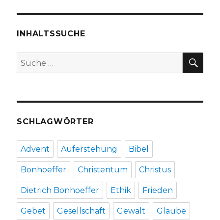
Ausbrennen,
Rezension
von
INHALTSSUCHE
Christoph
Fleischer,
SU
Suche
Welver
nach:
2017
SCHLAGWÖRTER
Advent
Auferstehung
Bibel
Bonhoeffer
Christentum
Christus
Dietrich Bonhoeffer
Ethik
Frieden
Gebet
Gesellschaft
Gewalt
Glaube