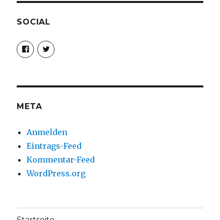
SOCIAL
Profil
Profil
von
von
christoph.fleischer1
ChristophFl
auf
auf
Facebook
Twitter
anzeigen
anzeigen
META
Anmelden
Eintrags-Feed
Kommentar-Feed
WordPress.org
Startseite