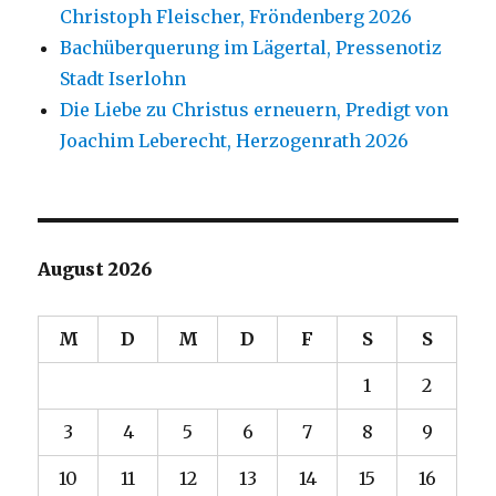
Christoph Fleischer, Fröndenberg 2026
Bachüberquerung im Lägertal, Pressenotiz
Stadt Iserlohn
Die Liebe zu Christus erneuern, Predigt von
Joachim Leberecht, Herzogenrath 2026
August 2026
M
D
M
D
F
S
S
1
2
3
4
5
6
7
8
9
10
11
12
13
14
15
16