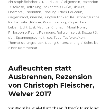
Autor
Veröffentlicht
Kategorien
christoph.fleischer
12. Juni 2019
Allgemein
,
Rezension
Schlagwörter
am
Askese
,
Befreiung
,
Bekenntnis
,
Buße
,
Diskurs
,
Ehemoral
,
Erkenntnis
,
Erlösung
,
Ethos
,
Foucault
,
Gegenstand
,
Innerste
,
Jungfräulichkeit
,
Keuschheit
,
Kirche
,
Kirchenväter
,
Klöster
,
Konstituierung
,
Körper
,
Laien
,
Leben
,
Licht
,
Lust
,
Macht
,
mönchisch
,
Moral
,
Norm
,
Philosophie
,
Recht
,
Reinigung
,
Religion
,
selbst
,
Sexualität
,
sich
,
Spannungsverhältnisse
,
Tabu
,
Taufpraktiken
,
Thematisierungsdruck
,
Übung
,
Untersuchung
Schreibe
zu
einen Kommentar
Kirche
und
Sexualität,
Aufleuchten statt
Rezension
von
Ausbrennen, Rezension
Christoph
von Christoph Fleischer,
Fleischer,
Welver
Welver 2017
2019
Zu: Monika Kiel-Hinrichsen (Hrsg.): Burnlong