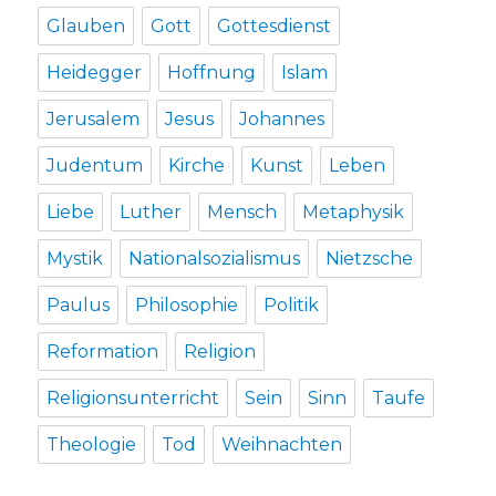
Glauben
Gott
Gottesdienst
Heidegger
Hoffnung
Islam
Jerusalem
Jesus
Johannes
Judentum
Kirche
Kunst
Leben
Liebe
Luther
Mensch
Metaphysik
Mystik
Nationalsozialismus
Nietzsche
Paulus
Philosophie
Politik
Reformation
Religion
Religionsunterricht
Sein
Sinn
Taufe
Theologie
Tod
Weihnachten