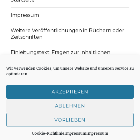
Impressum
Weitere Veröffentlichungen in Büchern oder
Zeitschriften
Einleitungstext: Fragen zur inhaltlichen
Position der Homepage und zum Begriff des
„schwachen Glaubens“
Wir verwenden Cookies, um unsere Website und unseren Service zu
optimieren.
Einladung zur Mitarbeit: Rezensionen,
Aufsätze, Gedichte und Predigten
AKZEPTIEREN
Cookie-Richtlinie (EU)
ABLEHNEN
VORLIEBEN
Der schwache Glaube
Impressum
Stolz präsentiert
von WordPress
Cookie-Richtlinie
Impressum
Impressum