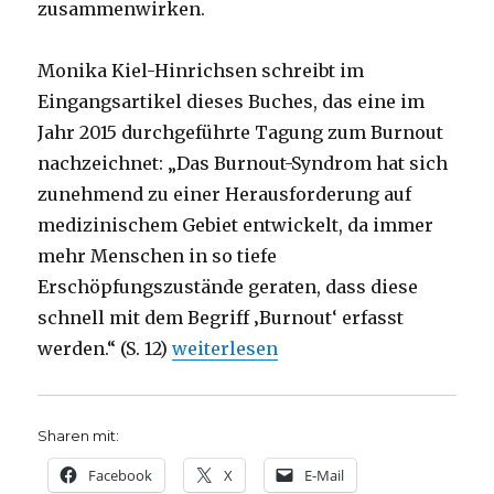
zusammenwirken.
Monika Kiel-Hinrichsen schreibt im
Eingangsartikel dieses Buches, das eine im
Jahr 2015 durchgeführte Tagung zum Burnout
nachzeichnet: „Das Burnout-Syndrom hat sich
zunehmend zu einer Herausforderung auf
medizinischem Gebiet entwickelt, da immer
mehr Menschen in so tiefe
Erschöpfungszustände geraten, dass diese
schnell mit dem Begriff ‚Burnout‘ erfasst
„Aufleuchten statt Ausbrennen, Rez
werden.“ (S. 12)
weiterlesen
Sharen mit:
Facebook
X
E-Mail