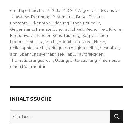
Autor
Veröffentlicht
Kategorien
christoph.fleischer
12. Juni 2019
Allgemein
,
Rezension
Schlagwörter
am
Askese
,
Befreiung
,
Bekenntnis
,
Buße
,
Diskurs
,
Ehemoral
,
Erkenntnis
,
Erlösung
,
Ethos
,
Foucault
,
Gegenstand
,
Innerste
,
Jungfräulichkeit
,
Keuschheit
,
Kirche
,
Kirchenväter
,
Klöster
,
Konstituierung
,
Körper
,
Laien
,
Leben
,
Licht
,
Lust
,
Macht
,
mönchisch
,
Moral
,
Norm
,
Philosophie
,
Recht
,
Reinigung
,
Religion
,
selbst
,
Sexualität
,
sich
,
Spannungsverhältnisse
,
Tabu
,
Taufpraktiken
,
Thematisierungsdruck
,
Übung
,
Untersuchung
Schreibe
zu
einen Kommentar
Kirche
und
Sexualität,
Rezension
von
INHALTSSUCHE
Christoph
Fleischer,
SU
Suche
Welver
nach:
2019