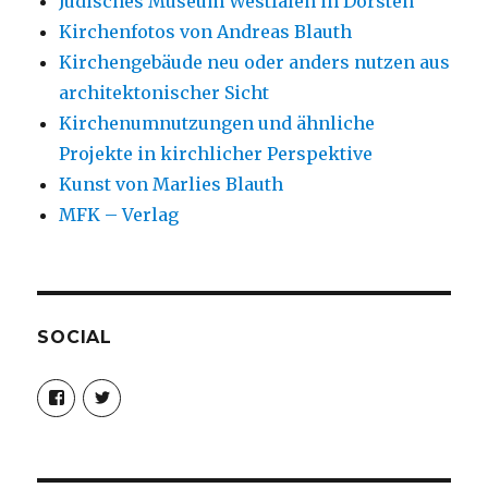
Jüdisches Museum Westfalen in Dorsten
Kirchenfotos von Andreas Blauth
Kirchengebäude neu oder anders nutzen aus
architektonischer Sicht
Kirchenumnutzungen und ähnliche
Projekte in kirchlicher Perspektive
Kunst von Marlies Blauth
MFK – Verlag
SOCIAL
Profil
Profil
von
von
christoph.fleischer1
ChristophFl
auf
auf
Facebook
Twitter
anzeigen
anzeigen