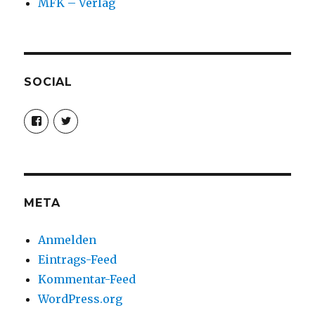
MFK – Verlag
SOCIAL
Profil
Profil
von
von
christoph.fleischer1
ChristophFl
auf
auf
Facebook
Twitter
anzeigen
anzeigen
META
Anmelden
Eintrags-Feed
Kommentar-Feed
WordPress.org