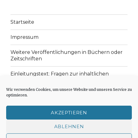
Startseite
Impressum
Weitere Veröffentlichungen in Büchern oder
Zeitschriften
Einleitungstext: Fragen zur inhaltlichen
Position der Homepage und zum Begriff des
„schwachen Glaubens“
Wir verwenden Cookies, um unsere Website und unseren Service zu
optimieren.
Einladung zur Mitarbeit: Rezensionen,
Aufsätze, Gedichte und Predigten
AKZEPTIEREN
Cookie-Richtlinie (EU)
ABLEHNEN