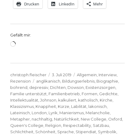
Drucken
LinkedIn
Mehr
Gefällt mir:
Wird
geladen …
Autor
Veröffentlicht
Kategorien
christoph.fleischer
3. Juli 2019
Allgemein
,
Interview
,
Schlagwörter
am
Rezension
anglikanisch
,
Bildungserlebnis
,
Biographie
,
bohrend
,
depressiv
,
Dichten
,
Dowson
,
Existenzsorgen
,
Familie unterstützt
,
Familienbetrieb
,
Formen
,
Gedichte
,
Intellektualität
,
Johnson
,
kalkuliert
,
katholisch
,
Kirche
,
Klassizismus
,
Knappheit
,
Kürze
,
Labilität
,
lakonisch
,
Lateinisch
,
London
,
Lyrik
,
Manierismus
,
Melancholie
,
Metapher
,
nachhaltig
,
Natürlichkeit
,
New College
,
Oxford
,
Queen's College
,
Religion
,
Respectability
,
Satzbau
,
Schlichtheit
,
Schönheit
,
Sprache
,
Stipendiat
,
Symbolik
,