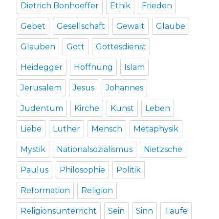
Dietrich Bonhoeffer
Ethik
Frieden
Gebet
Gesellschaft
Gewalt
Glaube
Glauben
Gott
Gottesdienst
Heidegger
Hoffnung
Islam
Jerusalem
Jesus
Johannes
Judentum
Kirche
Kunst
Leben
Liebe
Luther
Mensch
Metaphysik
Mystik
Nationalsozialismus
Nietzsche
Paulus
Philosophie
Politik
Reformation
Religion
Religionsunterricht
Sein
Sinn
Taufe