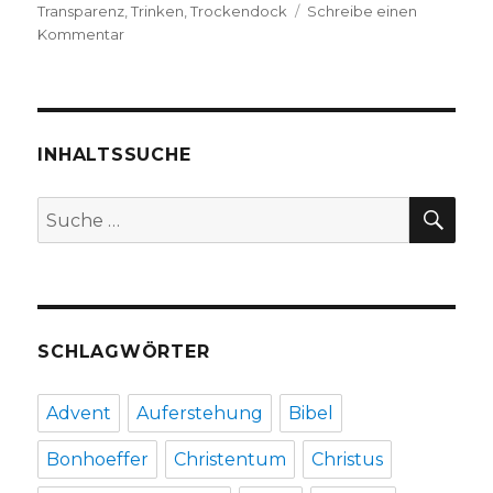
Transparenz
,
Trinken
,
Trockendock
Schreibe einen
zu
Kommentar
Lyrik
aus
London,
Rezension
und
INHALTSSUCHE
Interview,
Christoph
SU
Suche
Fleischer
nach:
Welver
2019
SCHLAGWÖRTER
Advent
Auferstehung
Bibel
Bonhoeffer
Christentum
Christus