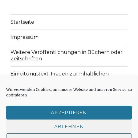
Startseite
Impressum
Weitere Veröffentlichungen in Büchern oder
Zeitschriften
Einleitungstext: Fragen zur inhaltlichen
Position der Homepage und zum Begriff des
„schwachen Glaubens“
Wir verwenden Cookies, um unsere Website und unseren Service zu
optimieren.
Einladung zur Mitarbeit: Rezensionen,
Aufsätze, Gedichte und Predigten
AKZEPTIEREN
Cookie-Richtlinie (EU)
ABLEHNEN