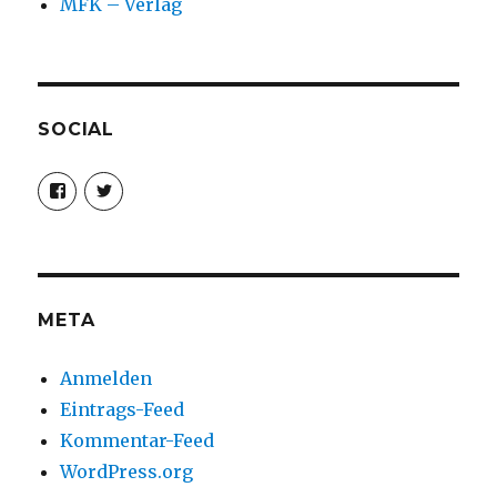
MFK – Verlag
SOCIAL
Profil
Profil
von
von
christoph.fleischer1
ChristophFl
auf
auf
Facebook
Twitter
anzeigen
anzeigen
META
Anmelden
Eintrags-Feed
Kommentar-Feed
WordPress.org