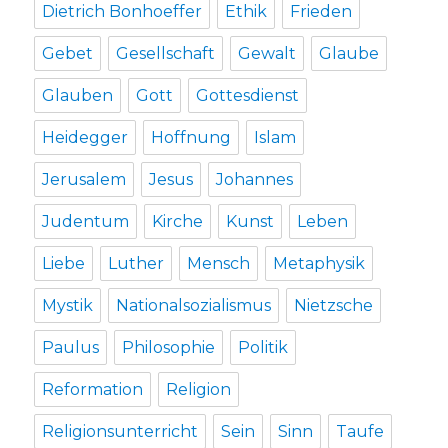
Dietrich Bonhoeffer
Ethik
Frieden
Gebet
Gesellschaft
Gewalt
Glaube
Glauben
Gott
Gottesdienst
Heidegger
Hoffnung
Islam
Jerusalem
Jesus
Johannes
Judentum
Kirche
Kunst
Leben
Liebe
Luther
Mensch
Metaphysik
Mystik
Nationalsozialismus
Nietzsche
Paulus
Philosophie
Politik
Reformation
Religion
Religionsunterricht
Sein
Sinn
Taufe