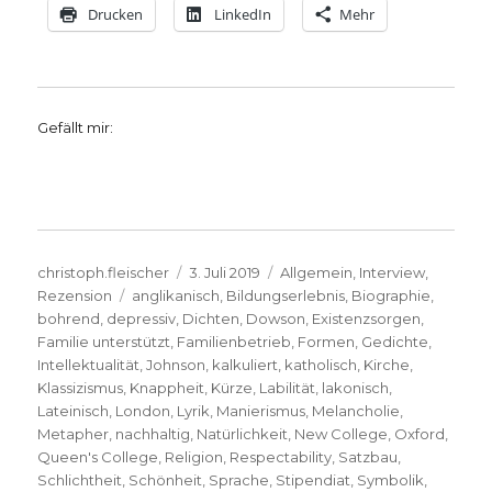
Drucken
LinkedIn
Mehr
Gefällt mir:
Autor
Veröffentlicht
Kategorien
christoph.fleischer
3. Juli 2019
Allgemein
,
Interview
,
Schlagwörter
am
Rezension
anglikanisch
,
Bildungserlebnis
,
Biographie
,
bohrend
,
depressiv
,
Dichten
,
Dowson
,
Existenzsorgen
,
Familie unterstützt
,
Familienbetrieb
,
Formen
,
Gedichte
,
Intellektualität
,
Johnson
,
kalkuliert
,
katholisch
,
Kirche
,
Klassizismus
,
Knappheit
,
Kürze
,
Labilität
,
lakonisch
,
Lateinisch
,
London
,
Lyrik
,
Manierismus
,
Melancholie
,
Metapher
,
nachhaltig
,
Natürlichkeit
,
New College
,
Oxford
,
Queen's College
,
Religion
,
Respectability
,
Satzbau
,
Schlichtheit
,
Schönheit
,
Sprache
,
Stipendiat
,
Symbolik
,