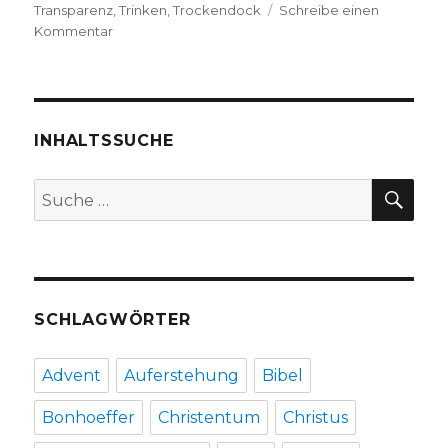
Transparenz
,
Trinken
,
Trockendock
Schreibe einen
zu
Kommentar
Lyrik
aus
London,
Rezension
und
INHALTSSUCHE
Interview,
Christoph
SU
Suche
Fleischer
nach:
Welver
2019
SCHLAGWÖRTER
Advent
Auferstehung
Bibel
Bonhoeffer
Christentum
Christus