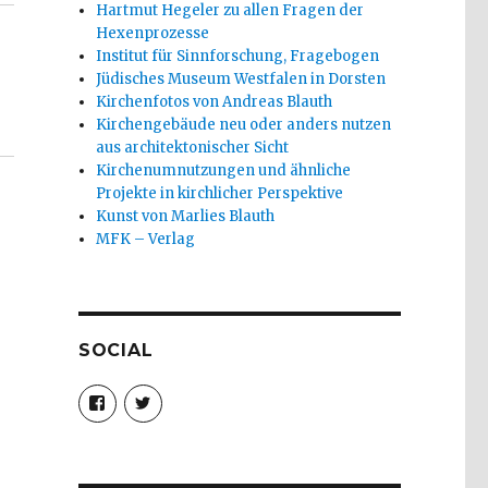
Hartmut Hegeler zu allen Fragen der
Hexenprozesse
Institut für Sinnforschung, Fragebogen
Jüdisches Museum Westfalen in Dorsten
Kirchenfotos von Andreas Blauth
Kirchengebäude neu oder anders nutzen
aus architektonischer Sicht
Kirchenumnutzungen und ähnliche
Projekte in kirchlicher Perspektive
Kunst von Marlies Blauth
MFK – Verlag
SOCIAL
Profil
Profil
von
von
christoph.fleischer1
ChristophFl
auf
auf
Facebook
Twitter
anzeigen
anzeigen