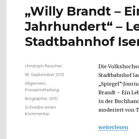
„Willy Brandt – Ei
Jahrhundert“ – L
Stadtbahnhof Ise
Autor
christoph.fleischer
Die Volkshochs
Veröffentlicht
18. September 2013
Stadtbahnhof la
am
Kategorien
Allgemein
,
„Spiegel“-Journ
Pressemitteilung
Brandt – Ein Le
Schlagwörter
Biographie
,
SPD
in der Buchhand
Schreibe einen
moderiert von 
zu
Kommentar
„Willy
Brandt
„„Willy Brandt 
weiterlesen
–