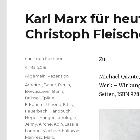
Karl Marx für heu
Christoph Fleisch
Autor
christoph.fleischer
Zu:
Veröffentlicht
4. Mai 2018
am
Kategorien
Allgemein
,
Rezension
Michael Quante,
Schlagwörter
Arbeiter
,
Bauer
,
Berlin
,
Werk – Wirkung, 
Bewusstsein
,
Bonn
,
Seiten, ISBN 978
Brüssel
,
Epikur
,
Erkenntnistheorie
,
Ethik
,
Feuerbach
,
Handbuch
,
Hegel
,
Hunger
,
Ideologie
,
Jenny
,
Kirche
,
Köln
,
Lasalle
,
London
,
Machtverhältnisse
,
Manifest
,
Marx
,