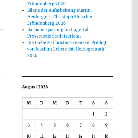
Fröndenberg 2026
Bilanz der Aufarbeitung Martin
istoph Fleischer, Welver 2018“
Heideggers, Christoph Fleischer,
Fröndenberg 2026
Bachüberquerung im Lägertal,
Pressenotiz Stadt Iserlohn
Die Liebe zu Christus erneuern, Predigt
von Joachim Leberecht, Herzogenrath
2026
August 2026
M
D
M
D
F
S
S
1
2
3
4
5
6
7
8
9
10
11
12
13
14
15
16