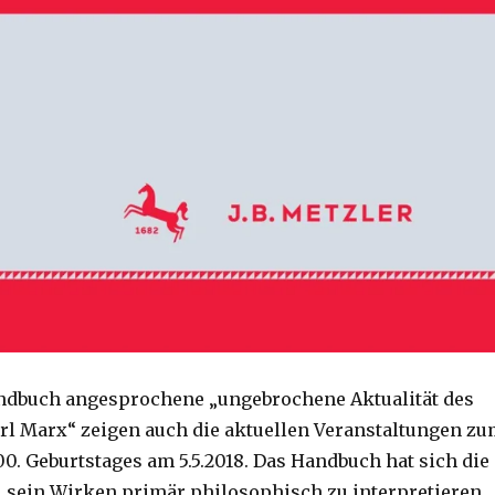
ndbuch angesprochene „ungebrochene Aktualität des
l Marx“ zeigen auch die aktuellen Veranstaltungen z
00. Geburtstages am 5.5.2018. Das Handbuch hat sich die
t, sein Wirken primär philosophisch zu interpretieren.