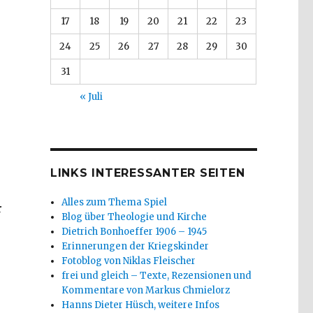
17
18
19
20
21
22
23
24
25
26
27
28
29
30
31
« Juli
LINKS INTERESSANTER SEITEN
Alles zum Thema Spiel
r
Blog über Theologie und Kirche
Dietrich Bonhoeffer 1906 – 1945
Erinnerungen der Kriegskinder
Fotoblog von Niklas Fleischer
frei und gleich – Texte, Rezensionen und
 Iserlohn“
Kommentare von Markus Chmielorz
Hanns Dieter Hüsch, weitere Infos