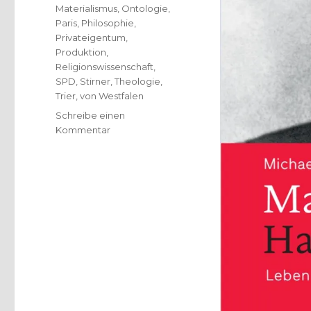
Materialismus
,
Ontologie
,
Paris
,
Philosophie
,
Privateigentum
,
Produktion
,
Religionswissenschaft
,
SPD
,
Stirner
,
Theologie
,
Trier
,
von Westfalen
Schreibe einen
zu
Kommentar
Karl
Marx
für
heute,
Rezension
von
Christoph
Fleischer,
Welver
2018