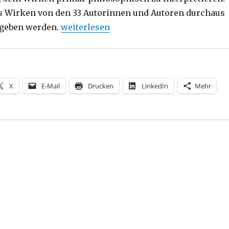
es Wirken von den 33 Autorinnen und Autoren durchaus
„Karl Marx für heute, Rezension von Chr
egeben werden.
weiterlesen
X
E-Mail
Drucken
LinkedIn
Mehr