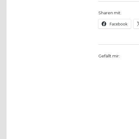
Ein
Leben,
Sharen mit:
ein
Jahrhundert“
Facebook
–
Lesung
im
Stadtbahnhof
Iserlohn
Gefällt mir: