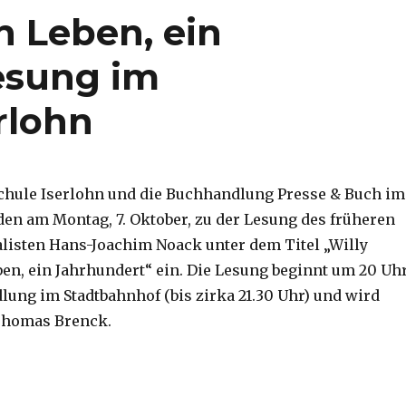
n Leben, ein
esung im
rlohn
chule Iserlohn und die Buchhandlung Presse & Buch im
den am Montag, 7. Oktober, zu der Lesung des früheren
alisten Hans-Joachim Noack unter dem Titel „Willy
ben, ein Jahrhundert“ ein. Die Lesung beginnt um 20 Uh
lung im Stadtbahnhof (bis zirka 21.30 Uhr) und wird
Thomas Brenck.
– Ein Leben, ein Jahrhundert“ – Lesung im Stadtbahnhof