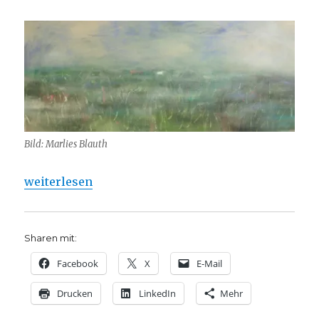
Bild: Marlies Blauth
„Trauer, illustrierte Gedichtauswahl für Bestattun
weiterlesen
Sharen mit:
Facebook
X
E-Mail
Drucken
LinkedIn
Mehr