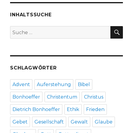
Gedichtauswahl
für
Bestattungsfeiern,
INHALTSSUCHE
herausgegeben
von
SU
Suche
Christoph
nach:
Fleischer,
Welver
2016
SCHLAGWÖRTER
Advent
Auferstehung
Bibel
Bonhoeffer
Christentum
Christus
Dietrich Bonhoeffer
Ethik
Frieden
Gebet
Gesellschaft
Gewalt
Glaube