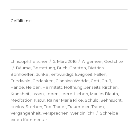
Gefällt mir:
Autor
Veröffentlicht
Kategorien
christoph.fleischer
5. März 2016
Allgemein
,
Gedichte
Schlagwörter
am
Bäume
,
Bestattung
,
Buch
,
Christen
,
Dietrich
Bonhoeffer
,
dunkel
,
entwürdigt
,
Ewigkeit
,
Fallen
,
Friedwald
,
Gedanken
,
Giannina Wedde
,
Gott
,
Gruß
,
Hände
,
Heiden
,
Heimstatt
,
Hoffnung
,
Jenseits
,
Kirchen
,
Krankheit
,
lassen
,
Leben
,
Leere
,
Lieben
,
Marlies Blauth
,
Meditation
,
Natur
,
Rainer Maria Rilke
,
Schuld
,
Sehnsucht
,
sinnlos
,
Sterben
,
Tod
,
Trauer
,
Trauerfeier
,
Traum
,
Vergangenheit
,
Versprechen
,
Wer bin ich?
Schreibe
zu
einen Kommentar
Trauer,
illustrierte