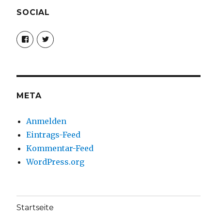
SOCIAL
Profil
Profil
von
von
christoph.fleischer1
ChristophFl
auf
auf
Facebook
Twitter
anzeigen
anzeigen
META
Anmelden
Eintrags-Feed
Kommentar-Feed
WordPress.org
Startseite