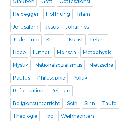
Glauben
Gott
Gottesdienst
Heidegger
Hoffnung
Islam
Jerusalem
Jesus
Johannes
Judentum
Kirche
Kunst
Leben
Liebe
Luther
Mensch
Metaphysik
Mystik
Nationalsozialismus
Nietzsche
Paulus
Philosophie
Politik
Reformation
Religion
Religionsunterricht
Sein
Sinn
Taufe
Theologie
Tod
Weihnachten