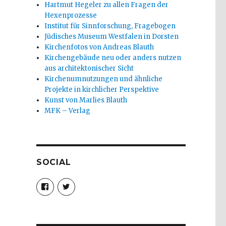
Hartmut Hegeler zu allen Fragen der
Hexenprozesse
Institut für Sinnforschung, Fragebogen
Jüdisches Museum Westfalen in Dorsten
Kirchenfotos von Andreas Blauth
Kirchengebäude neu oder anders nutzen
aus architektonischer Sicht
Kirchenumnutzungen und ähnliche
Projekte in kirchlicher Perspektive
Kunst von Marlies Blauth
MFK – Verlag
SOCIAL
Profil
Profil
von
von
christoph.fleischer1
ChristophFl
auf
auf
Facebook
Twitter
anzeigen
anzeigen