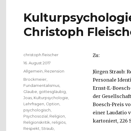
Kulturpsychologi
Christoph Fleisch
Autor
christoph.fleischer
Zu:
Veröffentlicht
16. August 2017
am
Kategorien
Allgemein
,
Rezension
Jürgen Straub: 
Schlagwörter
Brockmeier
,
Personale Ident
Fundamentalismus
,
Ernst-E.-Boesch
Glaube
,
gottesgläubig
,
der Gesellschaft
Joas
,
Kulturpsychologie
,
Lehrfragen
,
Option
,
Boesch-Preis vo
psychologisch
,
einer Laudatio 
Psychosozial
,
Religion
,
kartoniert, 226 
Religionskritik
,
religiös
,
Respekt
,
Straub
,