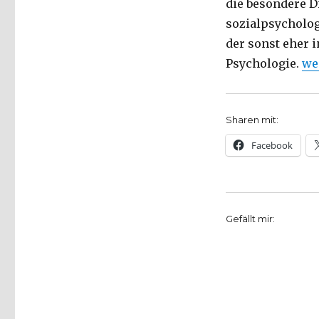
die besondere D
sozialpsycholog
der sonst eher 
„K
Psychologie.
we
Sharen mit:
Facebook
Gefällt mir: