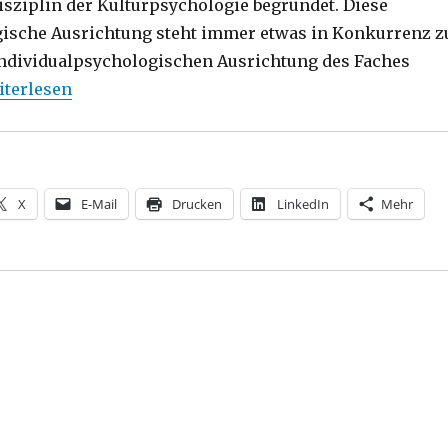
isziplin der Kulturpsychologie begründet. Diese
ische Ausrichtung steht immer etwas in Konkurrenz z
individualpsychologischen Ausrichtung des Faches
ulturpsychologie, Rezension von Christoph Fleischer, W
iterlesen
X
E-Mail
Drucken
LinkedIn
Mehr