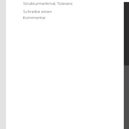
Strukturmerkmal
,
Toleranz
Schreibe einen
zu
Kommentar
Kulturpsychologie,
Rezension
von
Christoph
Fleischer,
Welver
2017