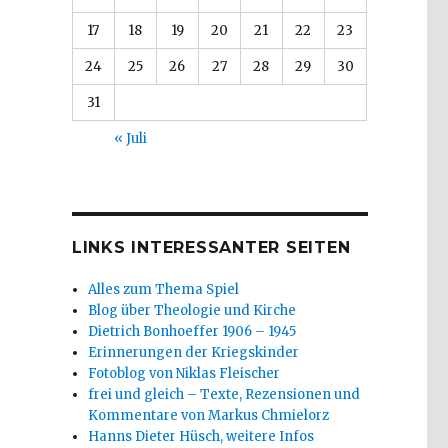
17
18
19
20
21
22
23
24
25
26
27
28
29
30
31
« Juli
LINKS INTERESSANTER SEITEN
Alles zum Thema Spiel
Blog über Theologie und Kirche
Dietrich Bonhoeffer 1906 – 1945
Erinnerungen der Kriegskinder
Fotoblog von Niklas Fleischer
frei und gleich – Texte, Rezensionen und
Kommentare von Markus Chmielorz
Hanns Dieter Hüsch, weitere Infos