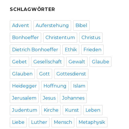
SCHLAGWÖRTER
Advent
Auferstehung
Bibel
Bonhoeffer
Christentum
Christus
Dietrich Bonhoeffer
Ethik
Frieden
Gebet
Gesellschaft
Gewalt
Glaube
Glauben
Gott
Gottesdienst
Heidegger
Hoffnung
Islam
Jerusalem
Jesus
Johannes
Judentum
Kirche
Kunst
Leben
Liebe
Luther
Mensch
Metaphysik