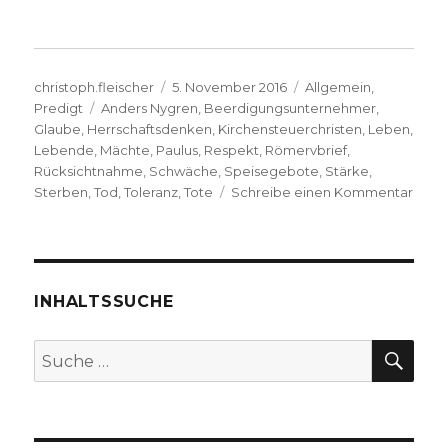
Autor
Veröffentlicht
Kategorien
christoph.fleischer
5. November 2016
Allgemein
,
Schlagwörter
am
Predigt
Anders Nygren
,
Beerdigungsunternehmer
,
Glaube
,
Herrschaftsdenken
,
Kirchensteuerchristen
,
Leben
,
Lebende
,
Mächte
,
Paulus
,
Respekt
,
Römervbrief
,
Rücksichtnahme
,
Schwäche
,
Speisegebote
,
Stärke
,
zu
Sterben
,
Tod
,
Toleranz
,
Tote
Schreibe einen Kommentar
Predi
über
Röm
14,
7-
INHALTSSUCHE
9,
Chris
SU
Suche
Fleis
nach:
Welv
2016