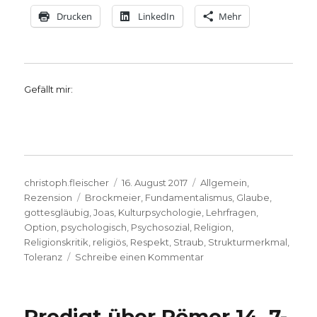
Drucken
LinkedIn
Mehr
Gefällt mir:
Autor
Veröffentlicht
Kategorien
christoph.fleischer
16. August 2017
Allgemein
,
Schlagwörter
am
Rezension
Brockmeier
,
Fundamentalismus
,
Glaube
,
gottesgläubig
,
Joas
,
Kulturpsychologie
,
Lehrfragen
,
Option
,
psychologisch
,
Psychosozial
,
Religion
,
Religionskritik
,
religiös
,
Respekt
,
Straub
,
Strukturmerkmal
,
zu
Toleranz
Schreibe einen Kommentar
Kulturpsychologie,
Rezension
von
Predigt über Römer 14, 7-
Christoph