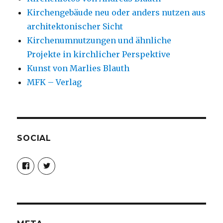
Kirchengebäude neu oder anders nutzen aus
architektonischer Sicht
Kirchenumnutzungen und ähnliche
Projekte in kirchlicher Perspektive
Kunst von Marlies Blauth
MFK – Verlag
SOCIAL
Profil
Profil
von
von
christoph.fleischer1
ChristophFl
auf
auf
Facebook
Twitter
anzeigen
anzeigen