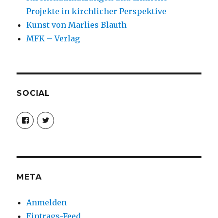
Projekte in kirchlicher Perspektive
Kunst von Marlies Blauth
MFK – Verlag
SOCIAL
Profil
Profil
von
von
christoph.fleischer1
ChristophFl
auf
auf
Facebook
Twitter
anzeigen
anzeigen
META
Anmelden
Eintrags-Feed