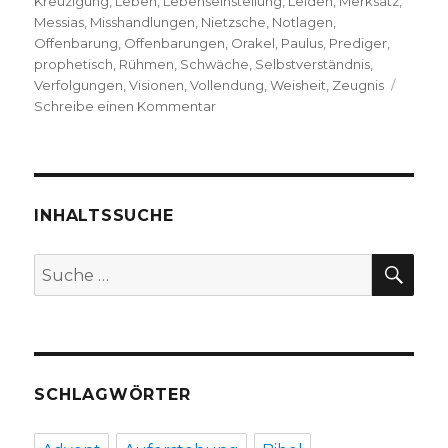
Kreuzigung
,
Leben
,
Lebenseinstellung
,
Leiden
,
Merksatz
,
Messias
,
Misshandlungen
,
Nietzsche
,
Notlagen
,
Offenbarung
,
Offenbarungen
,
Orakel
,
Paulus
,
Prediger
,
prophetisch
,
Rühmen
,
Schwäche
,
Selbstverständnis
,
Verfolgungen
,
Visionen
,
Vollendung
,
Weisheit
,
Zeugnis
zu
Schreibe einen Kommentar
Predigt
über
2.
Korinther
12,
INHALTSSUCHE
1-
10
SU
Suche
mit
nach:
Zitaten
von
Friedrich
Nietzsche,
Christoph
SCHLAGWÖRTER
Fleischer,
Werl
2012