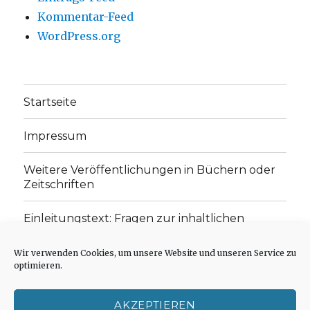
Kommentar-Feed
WordPress.org
Startseite
Impressum
Weitere Veröffentlichungen in Büchern oder
Zeitschriften
Einleitungstext: Fragen zur inhaltlichen
Position der Homepage und zum Begriff des
„schwachen Glaubens“
Wir verwenden Cookies, um unsere Website und unseren Service zu
optimieren.
Einladung zur Mitarbeit: Rezensionen,
Aufsätze, Gedichte und Predigten
AKZEPTIEREN