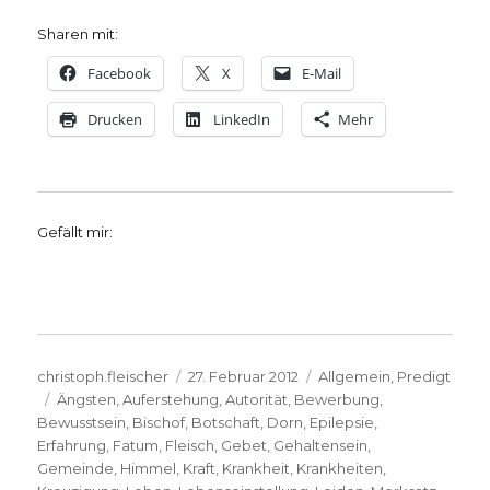
Sharen mit:
Facebook
X
E-Mail
Drucken
LinkedIn
Mehr
Gefällt mir:
Autor
Veröffentlicht
Kategorien
christoph.fleischer
27. Februar 2012
Allgemein
,
Predigt
Schlagwörter
am
Ängsten
,
Auferstehung
,
Autorität
,
Bewerbung
,
Bewusstsein
,
Bischof
,
Botschaft
,
Dorn
,
Epilepsie
,
Erfahrung
,
Fatum
,
Fleisch
,
Gebet
,
Gehaltensein
,
Gemeinde
,
Himmel
,
Kraft
,
Krankheit
,
Krankheiten
,