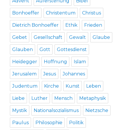
Advent
Auferstehung
Bibel
Bonhoeffer
Christentum
Christus
Dietrich Bonhoeffer
Ethik
Frieden
Gebet
Gesellschaft
Gewalt
Glaube
Glauben
Gott
Gottesdienst
Heidegger
Hoffnung
Islam
Jerusalem
Jesus
Johannes
Judentum
Kirche
Kunst
Leben
Liebe
Luther
Mensch
Metaphysik
Mystik
Nationalsozialismus
Nietzsche
Paulus
Philosophie
Politik