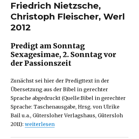
Friedrich Nietzsche,
Christoph Fleischer, Werl
2012
Predigt am Sonntag
Sexagesimae, 2. Sonntag vor
der Passionszeit
Zunächst sei hier der Predigttext in der
Übersetzung aus der Bibel in gerechter
Sprache abgedruckt (Quelle:Bibel in gerechter
Sprache: Taschenausgabe, Hrsg. von Ulrike
Bail u.a., Gütersloher Verlagshaus, Gütersloh
„Predigt über 2. Korinther 12, 1-10 mit Zitate
2011):
weiterlesen