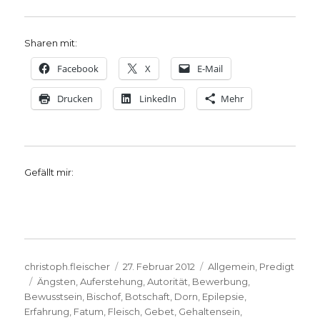
Sharen mit:
Facebook
X
E-Mail
Drucken
LinkedIn
Mehr
Gefällt mir:
Autor
Veröffentlicht
Kategorien
christoph.fleischer
27. Februar 2012
Allgemein
,
Predigt
Schlagwörter
am
Ängsten
,
Auferstehung
,
Autorität
,
Bewerbung
,
Bewusstsein
,
Bischof
,
Botschaft
,
Dorn
,
Epilepsie
,
Erfahrung
,
Fatum
,
Fleisch
,
Gebet
,
Gehaltensein
,