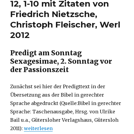
12, 1-10 mit Zitaten von
18,
Friedrich Nietzsche,
Christoph
Fleischer,
Christoph Fleischer, Werl
Welver
2016
2012
Predigt am Sonntag
Sexagesimae, 2. Sonntag vor
der Passionszeit
Zunächst sei hier der Predigttext in der
Übersetzung aus der Bibel in gerechter
Sprache abgedruckt (Quelle:Bibel in gerechter
Sprache: Taschenausgabe, Hrsg. von Ulrike
Bail u.a., Gütersloher Verlagshaus, Gütersloh
„Predigt über 2. Korinther 12, 1-10 mit Zitate
2011):
weiterlesen