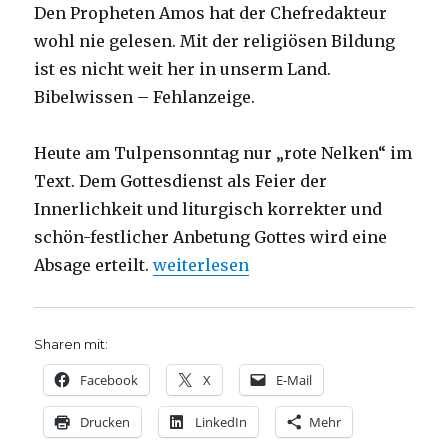
Den Propheten Amos hat der Chefredakteur
wohl nie gelesen. Mit der religiösen Bildung
ist es nicht weit her in unserm Land.
Bibelwissen – Fehlanzeige.
Heute am Tulpensonntag nur „rote Nelken“ im
Text. Dem Gottesdienst als Feier der
Innerlichkeit und liturgisch korrekter und
schön-festlicher Anbetung Gottes wird eine
„Predigt Amos 5, 21-24, Joachim Weh
Absage erteilt.
weiterlesen
Sharen mit:
Facebook
X
E-Mail
Drucken
LinkedIn
Mehr