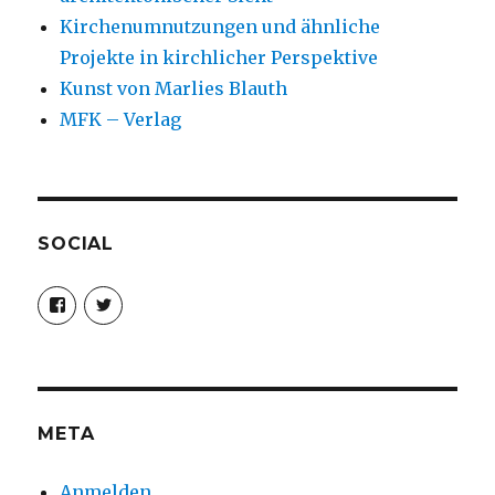
Kirchenumnutzungen und ähnliche
Projekte in kirchlicher Perspektive
Kunst von Marlies Blauth
MFK – Verlag
SOCIAL
Profil
Profil
von
von
christoph.fleischer1
ChristophFl
auf
auf
Facebook
Twitter
anzeigen
anzeigen
META
Anmelden