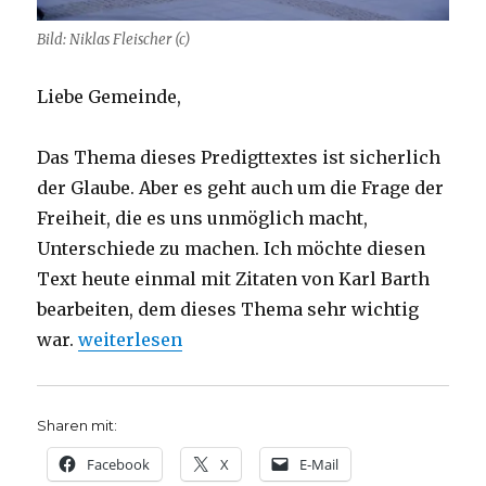
Bild: Niklas Fleischer (c)
Liebe Gemeinde,
Das Thema dieses Predigttextes ist sicherlich
der Glaube. Aber es geht auch um die Frage der
Freiheit, die es uns unmöglich macht,
Unterschiede zu machen. Ich möchte diesen
Text heute einmal mit Zitaten von Karl Barth
bearbeiten, dem dieses Thema sehr wichtig
„Predigt über Römer 10, 9-18, Christoph Fleisc
war.
weiterlesen
Sharen mit:
Facebook
X
E-Mail