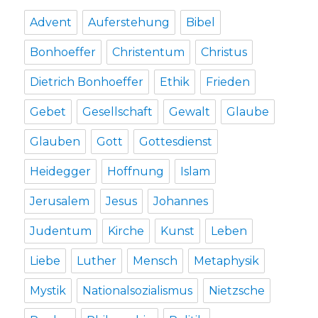
Werl
2012
Advent
Auferstehung
Bibel
Bonhoeffer
Christentum
Christus
Dietrich Bonhoeffer
Ethik
Frieden
Gebet
Gesellschaft
Gewalt
Glaube
Glauben
Gott
Gottesdienst
Heidegger
Hoffnung
Islam
Jerusalem
Jesus
Johannes
Judentum
Kirche
Kunst
Leben
Liebe
Luther
Mensch
Metaphysik
Mystik
Nationalsozialismus
Nietzsche