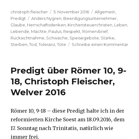
Autor
Veröffentlicht
Kategorien
christoph.fleischer
5. November 2016
Allgemein
,
Schlagwörter
am
Predigt
Anders Nygren
,
Beerdigungsunternehmer
,
Glaube
,
Herrschaftsdenken
,
Kirchensteuerchristen
,
Leben
,
Lebende
,
Mächte
,
Paulus
,
Respekt
,
Römervbrief
,
Rücksichtnahme
,
Schwäche
,
Speisegebote
,
Stärke
,
zu
Sterben
,
Tod
,
Toleranz
,
Tote
Schreibe einen Kommentar
Predi
über
Röm
Predigt über Römer 10, 9-
14,
7-
18, Christoph Fleischer,
9,
Welver 2016
Chris
Fleis
Welv
2016
Römer 10, 9-18 – diese Predigt halte ich in der
reformierten Kirche Soest am 18.09.2016, dem
17. Sonntag nach Trinitatis, natürlich wie
immer frei.