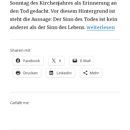
Sonntag des Kirchenjahres als Erinnerung an
den Tod gedacht. Vor diesem Hintergrund ist
steht die Aussage: Der Sinn des Todes ist kein
„Predigt über Röme
anderer als der Sinn des Lebens.
weiterlesen
Sharen mit:
Facebook
X
E-Mail
Drucken
LinkedIn
Mehr
Gefällt mir: