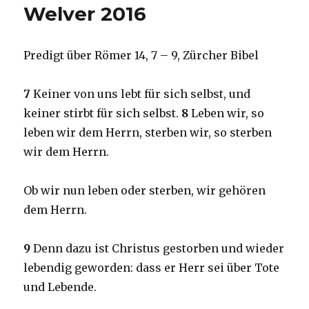
Welver 2016
Wehrenbrecht,
Herzogenrath
am
11.02.2018
Predigt über Römer 14, 7 – 9, Zürcher Bibel
–
Tulpensonntag
7
Keiner von uns lebt für sich selbst, und
keiner stirbt für sich selbst.
8
Leben wir, so
leben wir dem Herrn, sterben wir, so sterben
wir dem Herrn.
Ob wir nun leben oder sterben, wir gehören
dem Herrn.
9
Denn dazu ist Christus gestorben und wieder
lebendig geworden: dass er Herr sei über Tote
und Lebende.