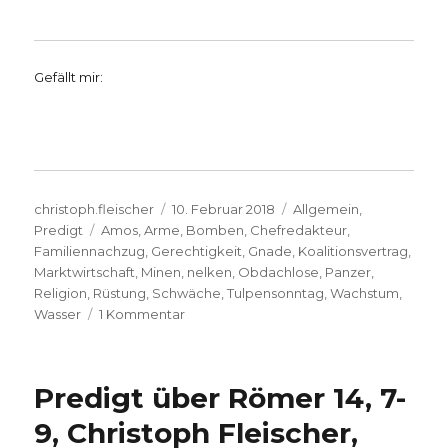
Gefällt mir:
Autor
Veröffentlicht
Kategorien
christoph.fleischer
10. Februar 2018
Allgemein
,
Schlagwörter
am
Predigt
Amos
,
Arme
,
Bomben
,
Chefredakteur
,
Familiennachzug
,
Gerechtigkeit
,
Gnade
,
Koalitionsvertrag
,
Marktwirtschaft
,
Minen
,
nelken
,
Obdachlose
,
Panzer
,
Religion
,
Rüstung
,
Schwäche
,
Tulpensonntag
,
Wachstum
,
zu
Wasser
1 Kommentar
Predigt
Amos
5,
Predigt über Römer 14, 7-
21-
24,
9, Christoph Fleischer,
Joachim