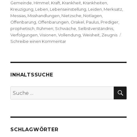
Gemeinde
,
Himmel
,
Kraft
,
Krankheit
,
Krankheiten
,
Kreuzigung
,
Leben
,
Lebenseinstellung
,
Leiden
,
Merksatz
,
Messias
,
Misshandlungen
,
Nietzsche
,
Notlagen
,
Offenbarung
,
Offenbarungen
,
Orakel
,
Paulus
,
Prediger
,
prophetisch
,
Rühmen
,
Schwäche
,
Selbstverständnis
,
Verfolgungen
,
Visionen
,
Vollendung
,
Weisheit
,
Zeugnis
zu
Schreibe einen Kommentar
Predigt
über
2.
Korinther
12,
INHALTSSUCHE
1-
10
SU
Suche
mit
nach:
Zitaten
von
Friedrich
Nietzsche,
Christoph
SCHLAGWÖRTER
Fleischer,