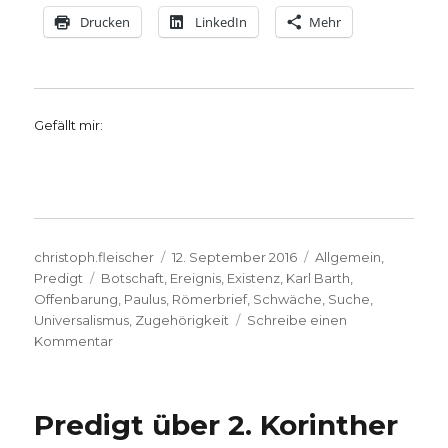
Drucken
LinkedIn
Mehr
Gefällt mir:
Autor
Veröffentlicht
Kategorien
christoph.fleischer
12. September 2016
Allgemein
,
Schlagwörter
am
Predigt
Botschaft
,
Ereignis
,
Existenz
,
Karl Barth
,
Offenbarung
,
Paulus
,
Römerbrief
,
Schwäche
,
Suche
,
Universalismus
,
Zugehörigkeit
Schreibe einen
zu
Kommentar
Predigt
über
Römer
Predigt über 2. Korinther
10,
9-