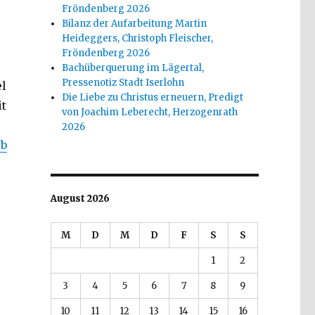
Fröndenberg 2026
Bilanz der Aufarbeitung Martin
Heideggers, Christoph Fleischer,
Fröndenberg 2026
Bachüberquerung im Lägertal,
Pressenotiz Stadt Iserlohn
el
Die Liebe zu Christus erneuern, Predigt
it
von Joachim Leberecht, Herzogenrath
2026
ob
August 2026
M
D
M
D
F
S
S
1
2
3
4
5
6
7
8
9
10
11
12
13
14
15
16