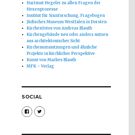
Hartmut Hegeler zu allen Fragen der
Hexenprozesse
Institut für Sinnforschung, Fragebogen
Jüdisches Museum Westfalen in Dorsten
Kirchenfotos von Andreas Blauth
Kirchengebäude neu oder anders nutzen
aus architektonischer Sicht
Kirchenumnutzungen und ähnliche
Projekte in kirchlicher Perspektive
Kunst von Marlies Blauth
MFK – Verlag
SOCIAL
Profil
Profil
von
von
christoph.fleischer1
ChristophFl
auf
auf
Facebook
Twitter
anzeigen
anzeigen