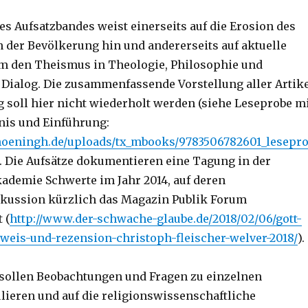
es Aufsatzbandes weist einerseits auf die Erosion des
n der Bevölkerung hin und andererseits auf aktuelle
m den Theismus in Theologie, Philosophie und
 Dialog. Die zusammenfassende Vorstellung aller Artik
g soll hier nicht wiederholt werden (siehe Leseprobe m
nis und Einführung:
hoeningh.de/uploads/tx_mbooks/9783506782601_lesepr
20). Die Aufsätze dokumentieren eine Tagung in der
ademie Schwerte im Jahr 2014, auf deren
skussion kürzlich das Magazin Publik Forum
 (
http://www.der-schwache-glaube.de/2018/02/06/gott-
eis-und-rezension-christoph-fleischer-welver-2018/
).
sollen Beobachtungen und Fragen zu einzelnen
lieren und auf die religionswissenschaftliche