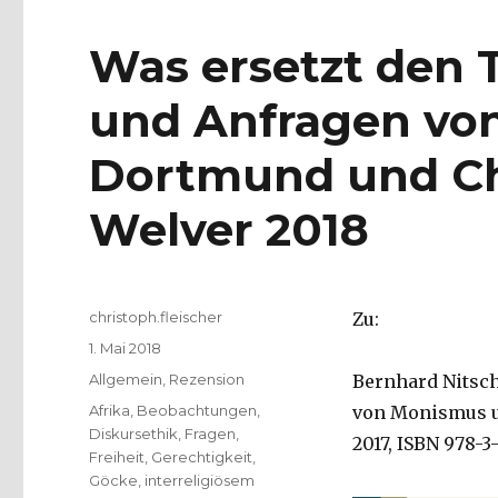
Was ersetzt den 
und Anfragen von
Dortmund und Chr
Welver 2018
Autor
christoph.fleischer
Zu:
Veröffentlicht
1. Mai 2018
am
Kategorien
Allgemein
,
Rezension
Bernhard Nitsche
Schlagwörter
Afrika
,
Beobachtungen
,
von Monismus u
Diskursethik
,
Fragen
,
2017, ISBN 978-3
Freiheit
,
Gerechtigkeit
,
Göcke
,
interreligiösem