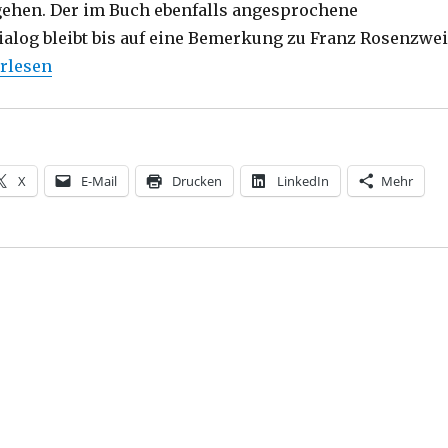
ehen. Der im Buch ebenfalls angesprochene
Dialog bleibt bis auf eine Bemerkung zu Franz Rosenzwe
ersetzt den Theismus? Notizen und Anfragen von Marku
rlesen
X
E-Mail
Drucken
LinkedIn
Mehr