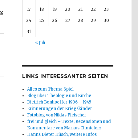
17
18
19
20
21
22
23
ig
s Chmielorz, Dortmund und Christoph Fleischer, Welv
24
25
26
27
28
29
30
31
« Juli
LINKS INTERESSANTER SEITEN
Alles zum Thema Spiel
Blog über Theologie und Kirche
Dietrich Bonhoeffer 1906 – 1945
Erinnerungen der Kriegskinder
Fotoblog von Niklas Fleischer
frei und gleich – Texte, Rezensionen und
Kommentare von Markus Chmielorz
Hanns Dieter Hüsch, weitere Infos