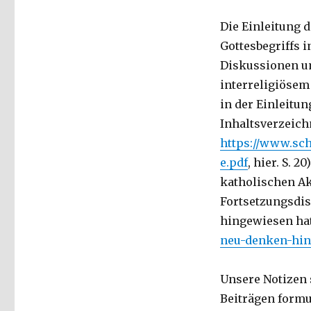
Die Einleitung d
Gottesbegriffs i
Diskussionen u
interreligiösem
in der Einleitun
Inhaltsverzeich
https://www.sc
e.pdf
, hier. S. 
katholischen Ak
Fortsetzungsdi
hingewiesen hat
neu-denken-hinw
Unsere Notizen 
Beiträgen formu