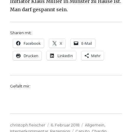
Initiator Klaus Müller in Münster zu Hause ist.
Man darf gespannt sein.
Sharen mit:
Facebook
X
E-Mail
Drucken
LinkedIn
Mehr
Gefällt mir:
Autor
Veröffentlicht
Kategorien
christoph.fleischer
6. Februar 2018
Allgemein
,
am
Schlagwörter
Internetkommentar
,
Rezension
Caputo
,
Chardin
,