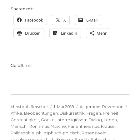
Sharen mit:
Facebook
X
E-Mail
Drucken
LinkedIn
Mehr
Gefällt mir:
Autor
Veröffentlicht
Kategorien
Schl
christoph.fleischer
1. Mai 2018
Allgemein
,
Rezension
am
Afrika
,
Beobachtungen
,
Diskursethik
,
Fragen
,
Freiheit
,
Gerechtigkeit
,
Göcke
,
interreligiösem Dialog
,
Leben
,
Mensch
,
Monismus
,
Nitsche
,
Panentheismus. Krause
,
Philosophie
,
philosphisch-politisch
,
Rosenzweig
,
sozialwissenschaftlich
,
Spinoza
,
Stosch
,
Subjektivität
,