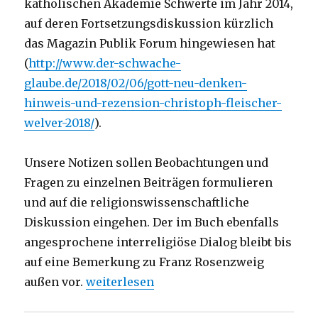
katholischen Akademie Schwerte im Jahr 2014,
auf deren Fortsetzungsdiskussion kürzlich
das Magazin Publik Forum hingewiesen hat
(
http://www.der-schwache-
glaube.de/2018/02/06/gott-neu-denken-
hinweis-und-rezension-christoph-fleischer-
welver-2018/
).
Unsere Notizen sollen Beobachtungen und
Fragen zu einzelnen Beiträgen formulieren
und auf die religionswissenschaftliche
Diskussion eingehen. Der im Buch ebenfalls
angesprochene interreligiöse Dialog bleibt bis
auf eine Bemerkung zu Franz Rosenzweig
„Was ersetzt den Theismus? Notizen un
außen vor.
weiterlesen