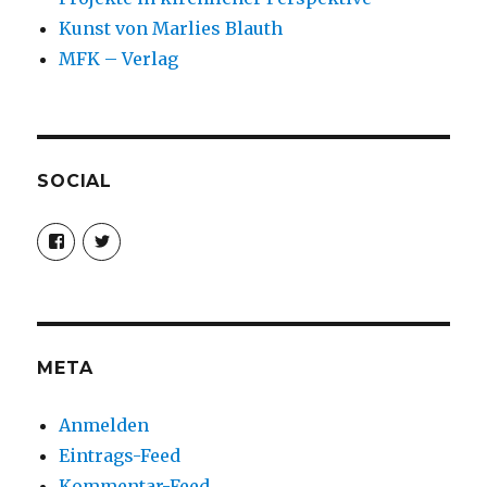
Kunst von Marlies Blauth
MFK – Verlag
SOCIAL
Profil
Profil
von
von
christoph.fleischer1
ChristophFl
auf
auf
Facebook
Twitter
anzeigen
anzeigen
META
Anmelden
Eintrags-Feed
Kommentar-Feed