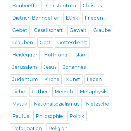
Bonhoeffer
Christentum
Christus
Dietrich Bonhoeffer
Ethik
Frieden
Gebet
Gesellschaft
Gewalt
Glaube
Glauben
Gott
Gottesdienst
Heidegger
Hoffnung
Islam
Jerusalem
Jesus
Johannes
Judentum
Kirche
Kunst
Leben
Liebe
Luther
Mensch
Metaphysik
Mystik
Nationalsozialismus
Nietzsche
Paulus
Philosophie
Politik
Reformation
Religion