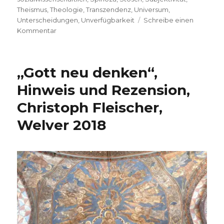
Theismus
,
Theologie
,
Transzendenz
,
Universum
,
Unterscheidungen
,
Unverfügbarkeit
Schreibe einen
zu
Kommentar
Was
ersetzt
den
„Gott neu denken“,
Theismus?
Notizen
Hinweis und Rezension,
und
Christoph Fleischer,
Anfragen
von
Welver 2018
Markus
Chmielorz,
Dortmund
und
Christoph
Fleischer,
Welver
2018