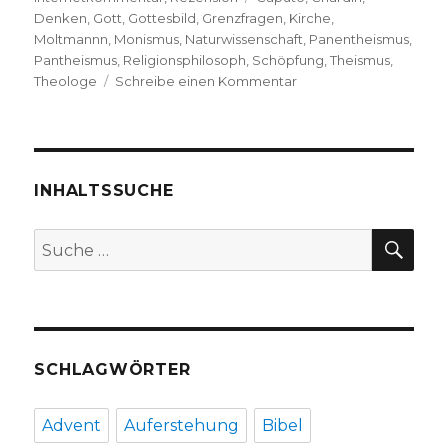
Denken
,
Gott
,
Gottesbild
,
Grenzfragen
,
Kirche
,
Moltmannn
,
Monismus
,
Naturwissenschaft
,
Panentheismus
,
Pantheismus
,
Religionsphilosoph
,
Schöpfung
,
Theismus
,
zu
Theologe
Schreibe einen Kommentar
„Gott
neu
denken“,
Hinweis
und
INHALTSSUCHE
Rezension,
Christoph
SU
Suche
Fleischer,
nach:
Welver
2018
SCHLAGWÖRTER
Advent
Auferstehung
Bibel