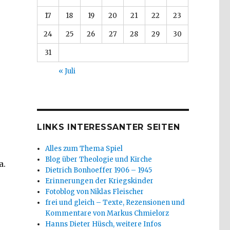
17
18
19
20
21
22
23
24
25
26
27
28
29
30
31
« Juli
LINKS INTERESSANTER SEITEN
Alles zum Thema Spiel
Blog über Theologie und Kirche
a.
Dietrich Bonhoeffer 1906 – 1945
Erinnerungen der Kriegskinder
Fotoblog von Niklas Fleischer
frei und gleich – Texte, Rezensionen und
Kommentare von Markus Chmielorz
Hanns Dieter Hüsch, weitere Infos