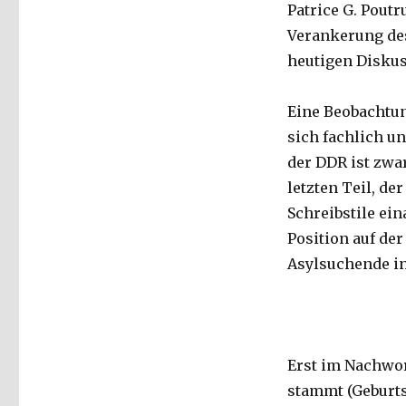
Patrice G. Poutr
Verankerung des
heutigen Diskus
Eine Beobachtun
sich fachlich un
der DDR ist zwa
letzten Teil, de
Schreibstile ei
Position auf de
Asylsuchende in
Erst im Nachwor
stammt (Geburts