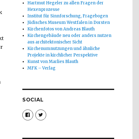
Hartmut Hegeler zu allen Fragen der
Hexenprozesse
k
Institut für Sinnforschung, Fragebogen
Jüdisches Museum Westfalen in Dorsten
Kirchenfotos von Andreas Blauth
Kirchengebäude neu oder anders nutzen
kt
aus architektonischer Sicht
er
Kirchenumnutzungen und ähnliche
Projekte in kirchlicher Perspektive
Kunst von Marlies Blauth
MFK – Verlag
m
SOCIAL
Profil
Profil
von
von
christoph.fleischer1
ChristophFl
auf
auf
Facebook
Twitter
anzeigen
anzeigen