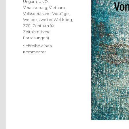
Ungarn
,
UNO
,
Verankerung
,
Vietnam
,
Volksdeutsche
,
Vorträge
,
Wende
,
zweiter Weltkrieg
,
ZZF (Zentrum für
Zeithistorische
Forschungen)
Schreibe einen
zu
Kommentar
Umstrittenes
Recht
auf
Asyl,
Rezension
von
Christoph
Fleischer,
Welver
2019