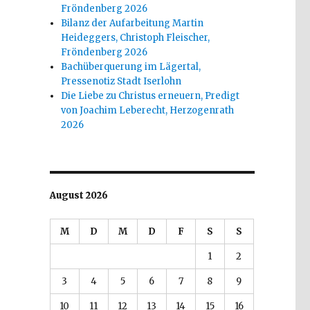
Fröndenberg 2026
Bilanz der Aufarbeitung Martin
Heideggers, Christoph Fleischer,
Fröndenberg 2026
Bachüberquerung im Lägertal,
Pressenotiz Stadt Iserlohn
Die Liebe zu Christus erneuern, Predigt
von Joachim Leberecht, Herzogenrath
2026
August 2026
M
D
M
D
F
S
S
1
2
3
4
5
6
7
8
9
10
11
12
13
14
15
16