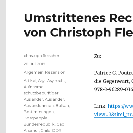
Umstrittenes Rec
von Christoph Fle
Autor
christoph.fleischer
Zu:
Veröffentlicht
28. Juli 2019
am
Kategorien
Allgemein
,
Rezension
Patrice G. Pout
Schlagwörter
Artikel
,
Asyl
,
Asylrecht
,
die Gegenwart, C
Aufnahme
978-3-96289-036-
schutzbedürftiger
Ausländer
,
Ausländer
,
Ausländerinnen
,
Balkan
,
Link:
https://ww
Bestimmungen
,
view=3&titel_n
Boatpeople
,
Bundesrepublik
,
Cap
Anamur
,
Chile
,
DDR
,