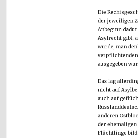
Die Rechtsgesch
der jeweiligen Z
Anbeginn dadurc
Asylrecht gibt,
wurde, man denk
verpflichtenden
ausgegeben wur
Das lag allerdi
nicht auf Asylb
auch auf geflüc
Russlanddeutsch
anderen Ostblo
der ehemaligen 
Flüchtlinge bil