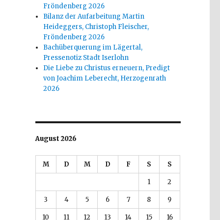
Fröndenberg 2026
Bilanz der Aufarbeitung Martin
Heideggers, Christoph Fleischer,
Fröndenberg 2026
Bachüberquerung im Lägertal,
Pressenotiz Stadt Iserlohn
Die Liebe zu Christus erneuern, Predigt
von Joachim Leberecht, Herzogenrath
2026
August 2026
M
D
M
D
F
S
S
1
2
3
4
5
6
7
8
9
10
11
12
13
14
15
16