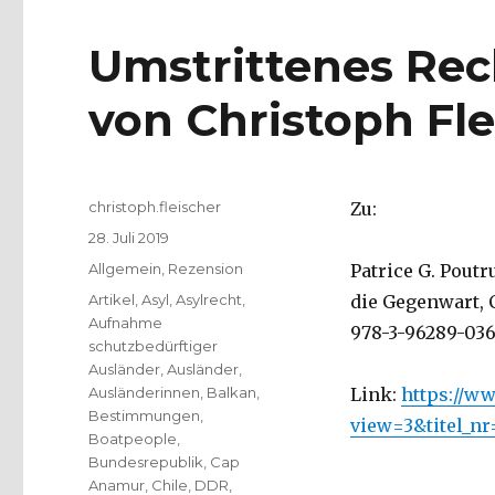
Umstrittenes Rec
von Christoph Fle
Autor
christoph.fleischer
Zu:
Veröffentlicht
28. Juli 2019
am
Kategorien
Allgemein
,
Rezension
Patrice G. Pout
Schlagwörter
Artikel
,
Asyl
,
Asylrecht
,
die Gegenwart, C
Aufnahme
978-3-96289-036-
schutzbedürftiger
Ausländer
,
Ausländer
,
Ausländerinnen
,
Balkan
,
Link:
https://ww
Bestimmungen
,
view=3&titel_n
Boatpeople
,
Bundesrepublik
,
Cap
Anamur
,
Chile
,
DDR
,