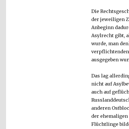
Die Rechtsgesch
der jeweiligen Z
Anbeginn dadurc
Asylrecht gibt,
wurde, man denk
verpflichtenden
ausgegeben wur
Das lag allerdi
nicht auf Asylb
auch auf geflüc
Russlanddeutsch
anderen Ostblo
der ehemaligen 
Flüchtlinge bil