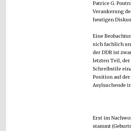
Patrice G. Poutr
Verankerung des
heutigen Diskus
Eine Beobachtun
sich fachlich un
der DDR ist zwa
letzten Teil, de
Schreibstile ei
Position auf de
Asylsuchende in
Erst im Nachwor
stammt (Geburts