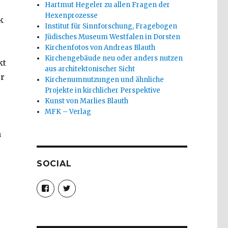
Hartmut Hegeler zu allen Fragen der
Hexenprozesse
k
Institut für Sinnforschung, Fragebogen
Jüdisches Museum Westfalen in Dorsten
Kirchenfotos von Andreas Blauth
Kirchengebäude neu oder anders nutzen
kt
aus architektonischer Sicht
er
Kirchenumnutzungen und ähnliche
Projekte in kirchlicher Perspektive
Kunst von Marlies Blauth
MFK – Verlag
m
SOCIAL
Profil
Profil
von
von
christoph.fleischer1
ChristophFl
auf
auf
Facebook
Twitter
anzeigen
anzeigen