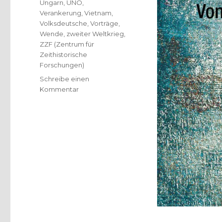
Ungarn
,
UNO
,
Verankerung
,
Vietnam
,
Volksdeutsche
,
Vorträge
,
Wende
,
zweiter Weltkrieg
,
ZZF (Zentrum für
Zeithistorische
Forschungen)
Schreibe einen
zu
Kommentar
Umstrittenes
Recht
auf
Asyl,
Rezension
von
Christoph
Fleischer,
Welver
2019