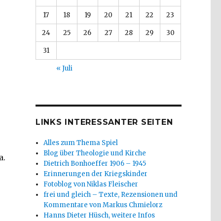
17
18
19
20
21
22
23
24
25
26
27
28
29
30
31
« Juli
LINKS INTERESSANTER SEITEN
Alles zum Thema Spiel
Blog über Theologie und Kirche
a.
Dietrich Bonhoeffer 1906 – 1945
Erinnerungen der Kriegskinder
Fotoblog von Niklas Fleischer
frei und gleich – Texte, Rezensionen und
Kommentare von Markus Chmielorz
Hanns Dieter Hüsch, weitere Infos