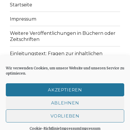
Startseite
Impressum
Weitere Veröffentlichungen in Büchern oder
Zeitschriften
Einleitungstext: Fragen zur inhaltlichen
Position der Homepage und zum Begriff des
„schwachen Glaubens“
Wir verwenden Cookies, um unsere Website und unseren Service zu
optimieren.
Einladung zur Mitarbeit: Rezensionen,
Aufsätze, Gedichte und Predigten
AKZEPTIEREN
Cookie-Richtlinie (EU)
ABLEHNEN
VORLIEBEN
Der schwache Glaube
Impressum
Stolz präsentiert
von WordPress
Cookie-Richtlinie
Impressum
Impressum