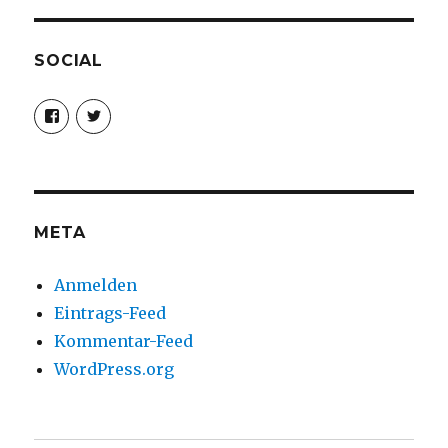
SOCIAL
Profil
Profil
von
von
christoph.fleischer1
ChristophFl
auf
auf
Facebook
Twitter
anzeigen
anzeigen
META
Anmelden
Eintrags-Feed
Kommentar-Feed
WordPress.org