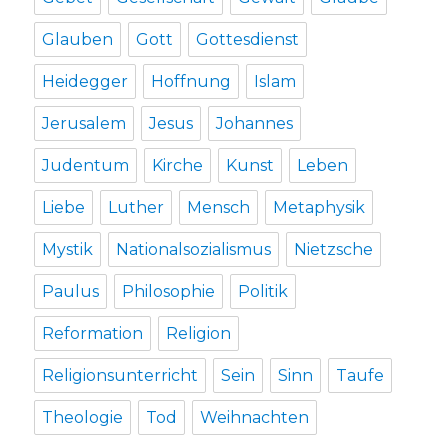
Glauben
Gott
Gottesdienst
Heidegger
Hoffnung
Islam
Jerusalem
Jesus
Johannes
Judentum
Kirche
Kunst
Leben
Liebe
Luther
Mensch
Metaphysik
Mystik
Nationalsozialismus
Nietzsche
Paulus
Philosophie
Politik
Reformation
Religion
Religionsunterricht
Sein
Sinn
Taufe
Theologie
Tod
Weihnachten