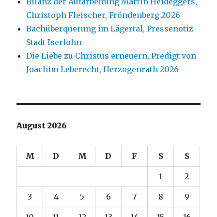
Bilanz der Aufarbeitung Martin Heideggers,
Christoph Fleischer, Fröndenberg 2026
Bachüberquerung im Lägertal, Pressenotiz
Stadt Iserlohn
Die Liebe zu Christus erneuern, Predigt von
Joachim Leberecht, Herzogenrath 2026
August 2026
M
D
M
D
F
S
S
1
2
3
4
5
6
7
8
9