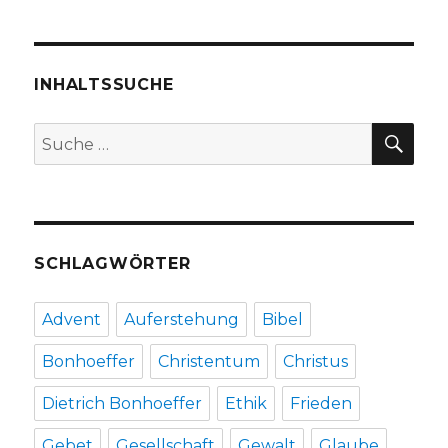
Recht
auf
Asyl,
Rezension
INHALTSSUCHE
von
Christoph
SU
Suche
Fleischer,
nach:
Welver
2019
SCHLAGWÖRTER
Advent
Auferstehung
Bibel
Bonhoeffer
Christentum
Christus
Dietrich Bonhoeffer
Ethik
Frieden
Gebet
Gesellschaft
Gewalt
Glaube