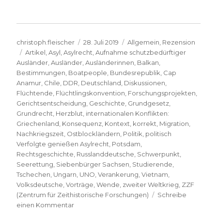
Autor
Veröffentlicht
Kategorien
christoph.fleischer
28. Juli 2019
Allgemein
,
Rezension
Schlagwörter
am
Artikel
,
Asyl
,
Asylrecht
,
Aufnahme schutzbedürftiger
Ausländer
,
Ausländer
,
Ausländerinnen
,
Balkan
,
Bestimmungen
,
Boatpeople
,
Bundesrepublik
,
Cap
Anamur
,
Chile
,
DDR
,
Deutschland
,
Diskussionen
,
Flüchtende
,
Flüchtlingskonvention
,
Forschungsprojekten
,
Gerichtsentscheidung
,
Geschichte
,
Grundgesetz
,
Grundrecht
,
Herzblut
,
internationalen Konflikten:
Griechenland
,
Konsequenz
,
Kontext
,
korrekt
,
Migration
,
Nachkriegszeit
,
Ostblockländern
,
Politik
,
politisch
Verfolgte genießen Asylrecht
,
Potsdam
,
Rechtsgeschichte
,
Russlanddeutsche
,
Schwerpunkt
,
Seerettung
,
Siebenbürger Sachsen
,
Studierende
,
Tschechen
,
Ungarn
,
UNO
,
Verankerung
,
Vietnam
,
Volksdeutsche
,
Vorträge
,
Wende
,
zweiter Weltkrieg
,
ZZF
(Zentrum für Zeithistorische Forschungen)
Schreibe
zu
einen Kommentar
Umstrittenes