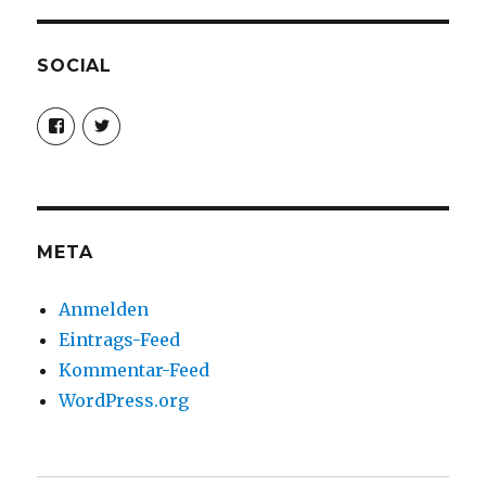
SOCIAL
Profil
Profil
von
von
christoph.fleischer1
ChristophFl
auf
auf
Facebook
Twitter
anzeigen
anzeigen
META
Anmelden
Eintrags-Feed
Kommentar-Feed
WordPress.org