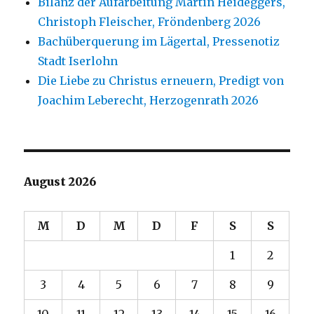
Bilanz der Aufarbeitung Martin Heideggers,
Christoph Fleischer, Fröndenberg 2026
Bachüberquerung im Lägertal, Pressenotiz
Stadt Iserlohn
Die Liebe zu Christus erneuern, Predigt von
Joachim Leberecht, Herzogenrath 2026
August 2026
M
D
M
D
F
S
S
1
2
3
4
5
6
7
8
9