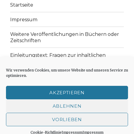
Startseite
Impressum
Weitere Veröffentlichungen in Büchern oder
Zeitschriften
Einleitungstext: Fragen zur inhaltlichen
Position der Homepage und zum Begriff des
„schwachen Glaubens“
Wir verwenden Cookies, um unsere Website und unseren Service zu
optimieren.
Einladung zur Mitarbeit: Rezensionen,
Aufsätze, Gedichte und Predigten
AKZEPTIEREN
Cookie-Richtlinie (EU)
ABLEHNEN
VORLIEBEN
Der schwache Glaube
Impressum
Stolz präsentiert
von WordPress
Cookie-Richtlinie
Impressum
Impressum