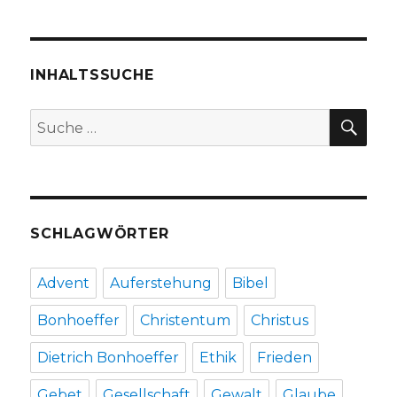
Recht
auf
Asyl,
Rezension
INHALTSSUCHE
von
Christoph
SU
Suche
Fleischer,
nach:
Welver
2019
SCHLAGWÖRTER
Advent
Auferstehung
Bibel
Bonhoeffer
Christentum
Christus
Dietrich Bonhoeffer
Ethik
Frieden
Gebet
Gesellschaft
Gewalt
Glaube