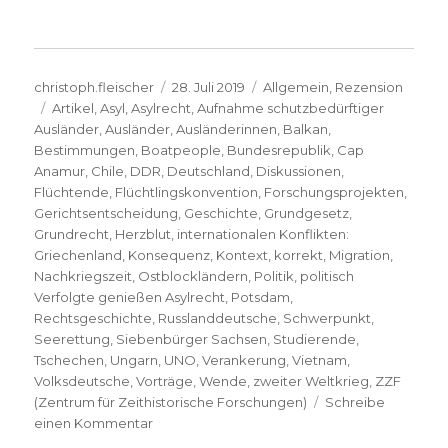
Autor
Veröffentlicht
Kategorien
christoph.fleischer
28. Juli 2019
Allgemein
,
Rezension
Schlagwörter
am
Artikel
,
Asyl
,
Asylrecht
,
Aufnahme schutzbedürftiger
Ausländer
,
Ausländer
,
Ausländerinnen
,
Balkan
,
Bestimmungen
,
Boatpeople
,
Bundesrepublik
,
Cap
Anamur
,
Chile
,
DDR
,
Deutschland
,
Diskussionen
,
Flüchtende
,
Flüchtlingskonvention
,
Forschungsprojekten
,
Gerichtsentscheidung
,
Geschichte
,
Grundgesetz
,
Grundrecht
,
Herzblut
,
internationalen Konflikten:
Griechenland
,
Konsequenz
,
Kontext
,
korrekt
,
Migration
,
Nachkriegszeit
,
Ostblockländern
,
Politik
,
politisch
Verfolgte genießen Asylrecht
,
Potsdam
,
Rechtsgeschichte
,
Russlanddeutsche
,
Schwerpunkt
,
Seerettung
,
Siebenbürger Sachsen
,
Studierende
,
Tschechen
,
Ungarn
,
UNO
,
Verankerung
,
Vietnam
,
Volksdeutsche
,
Vorträge
,
Wende
,
zweiter Weltkrieg
,
ZZF
(Zentrum für Zeithistorische Forschungen)
Schreibe
zu
einen Kommentar
Umstrittenes