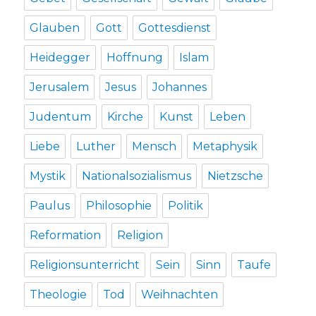
Glauben
Gott
Gottesdienst
Heidegger
Hoffnung
Islam
Jerusalem
Jesus
Johannes
Judentum
Kirche
Kunst
Leben
Liebe
Luther
Mensch
Metaphysik
Mystik
Nationalsozialismus
Nietzsche
Paulus
Philosophie
Politik
Reformation
Religion
Religionsunterricht
Sein
Sinn
Taufe
Theologie
Tod
Weihnachten