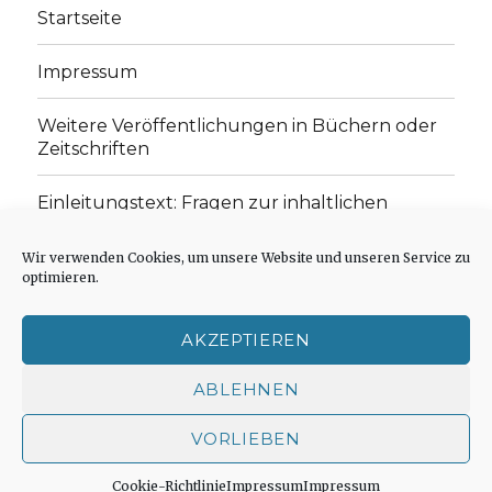
Startseite
Impressum
Weitere Veröffentlichungen in Büchern oder
Zeitschriften
Einleitungstext: Fragen zur inhaltlichen
Position der Homepage und zum Begriff des
„schwachen Glaubens“
Wir verwenden Cookies, um unsere Website und unseren Service zu
optimieren.
Einladung zur Mitarbeit: Rezensionen,
Aufsätze, Gedichte und Predigten
AKZEPTIEREN
Cookie-Richtlinie (EU)
ABLEHNEN
VORLIEBEN
Der schwache Glaube
Impressum
Stolz präsentiert
von WordPress
Cookie-Richtlinie
Impressum
Impressum