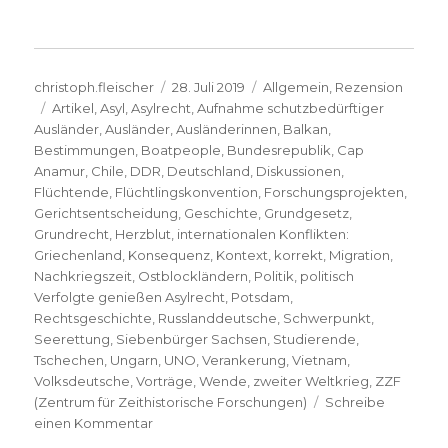
Autor
Veröffentlicht
Kategorien
christoph.fleischer
28. Juli 2019
Allgemein
,
Rezension
Schlagwörter
am
Artikel
,
Asyl
,
Asylrecht
,
Aufnahme schutzbedürftiger
Ausländer
,
Ausländer
,
Ausländerinnen
,
Balkan
,
Bestimmungen
,
Boatpeople
,
Bundesrepublik
,
Cap
Anamur
,
Chile
,
DDR
,
Deutschland
,
Diskussionen
,
Flüchtende
,
Flüchtlingskonvention
,
Forschungsprojekten
,
Gerichtsentscheidung
,
Geschichte
,
Grundgesetz
,
Grundrecht
,
Herzblut
,
internationalen Konflikten:
Griechenland
,
Konsequenz
,
Kontext
,
korrekt
,
Migration
,
Nachkriegszeit
,
Ostblockländern
,
Politik
,
politisch
Verfolgte genießen Asylrecht
,
Potsdam
,
Rechtsgeschichte
,
Russlanddeutsche
,
Schwerpunkt
,
Seerettung
,
Siebenbürger Sachsen
,
Studierende
,
Tschechen
,
Ungarn
,
UNO
,
Verankerung
,
Vietnam
,
Volksdeutsche
,
Vorträge
,
Wende
,
zweiter Weltkrieg
,
ZZF
(Zentrum für Zeithistorische Forschungen)
Schreibe
zu
einen Kommentar
Umstrittenes