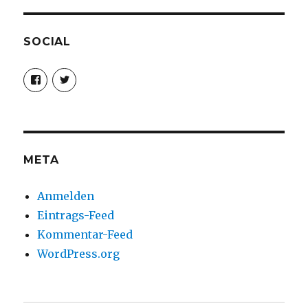
SOCIAL
Profil
Profil
von
von
christoph.fleischer1
ChristophFl
auf
auf
Facebook
Twitter
anzeigen
anzeigen
META
Anmelden
Eintrags-Feed
Kommentar-Feed
WordPress.org