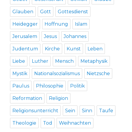
Glauben
Gott
Gottesdienst
Heidegger
Hoffnung
Islam
Jerusalem
Jesus
Johannes
Judentum
Kirche
Kunst
Leben
Liebe
Luther
Mensch
Metaphysik
Mystik
Nationalsozialismus
Nietzsche
Paulus
Philosophie
Politik
Reformation
Religion
Religionsunterricht
Sein
Sinn
Taufe
Theologie
Tod
Weihnachten