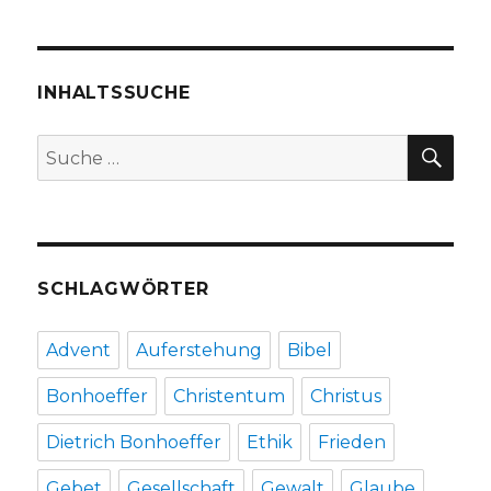
Recht
auf
Asyl,
Rezension
INHALTSSUCHE
von
Christoph
SU
Suche
Fleischer,
nach:
Welver
2019
SCHLAGWÖRTER
Advent
Auferstehung
Bibel
Bonhoeffer
Christentum
Christus
Dietrich Bonhoeffer
Ethik
Frieden
Gebet
Gesellschaft
Gewalt
Glaube