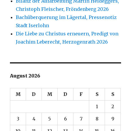
Bilanz der Aufarbeitung Martin Heideggers,
Christoph Fleischer, Fröndenberg 2026
Bachüberquerung im Lägertal, Pressenotiz
Stadt Iserlohn
Die Liebe zu Christus erneuern, Predigt von
Joachim Leberecht, Herzogenrath 2026
August 2026
M
D
M
D
F
S
S
1
2
3
4
5
6
7
8
9