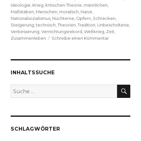
Ideologie
,
Krieg
,
kritischen Theorie
,
männlichen
,
Maßstäben
,
Menschen
,
moralisch
,
Naive
,
Nationalsozialismus
,
Nüchterne
,
Opfern
,
Schrecken
,
Steigerung
,
technisch
,
Theorien
,
Tradition
,
Unbescholtene
,
Verbesserung
,
Vernichtungsrekord
,
Weltkrieg
,
Zeit
,
zu
Zusammenleben
Schreibe einen Kommentar
Die
eingeschriebe
Spuren
des
Faschismus
INHALTSSUCHE
–
Kafka,
SU
Suche
Benjamin
nach:
und
Brecht
1934,
Markus
Chmielorz,
SCHLAGWÖRTER
Dortmund
2019