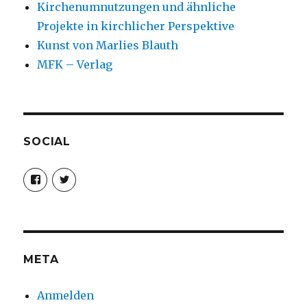
Kirchenumnutzungen und ähnliche
Projekte in kirchlicher Perspektive
Kunst von Marlies Blauth
MFK – Verlag
SOCIAL
Profil
Profil
von
von
christoph.fleischer1
ChristophFl
auf
auf
Facebook
Twitter
anzeigen
anzeigen
META
Anmelden