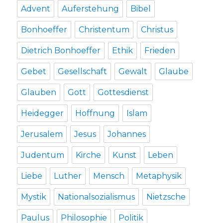
Advent
Auferstehung
Bibel
Bonhoeffer
Christentum
Christus
Dietrich Bonhoeffer
Ethik
Frieden
Gebet
Gesellschaft
Gewalt
Glaube
Glauben
Gott
Gottesdienst
Heidegger
Hoffnung
Islam
Jerusalem
Jesus
Johannes
Judentum
Kirche
Kunst
Leben
Liebe
Luther
Mensch
Metaphysik
Mystik
Nationalsozialismus
Nietzsche
Paulus
Philosophie
Politik