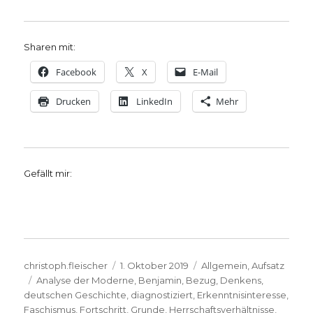
Sharen mit:
Facebook
X
E-Mail
Drucken
LinkedIn
Mehr
Gefällt mir:
Autor
Veröffentlicht
Kategorien
christoph.fleischer
1. Oktober 2019
Allgemein
,
Aufsatz
Schlagwörter
am
Analyse der Moderne
,
Benjamin
,
Bezug
,
Denkens
,
deutschen Geschichte
,
diagnostiziert
,
Erkenntnisinteresse
,
Faschismus
,
Fortschritt
,
Grunde
,
Herrschaftsverhältnisse
,