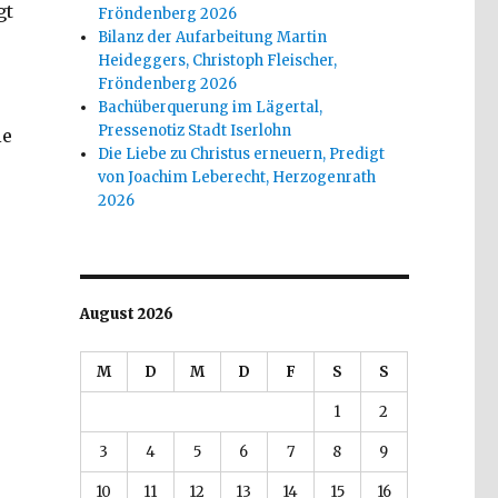
gt
Fröndenberg 2026
Bilanz der Aufarbeitung Martin
Heideggers, Christoph Fleischer,
Fröndenberg 2026
Bachüberquerung im Lägertal,
Pressenotiz Stadt Iserlohn
ie
Die Liebe zu Christus erneuern, Predigt
von Joachim Leberecht, Herzogenrath
2026
August 2026
M
D
M
D
F
S
S
1
2
3
4
5
6
7
8
9
10
11
12
13
14
15
16