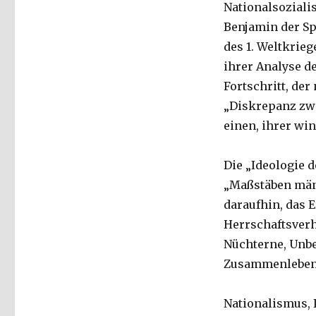
Nationalsoziali
Benjamin der Sp
des 1. Weltkrieg
ihrer Analyse d
Fortschritt, der
„Diskrepanz zwi
einen, ihrer wi
Die „Ideologie 
„Maßstäben männ
daraufhin, das 
Herrschaftsverh
Nüchterne, Unbe
Zusammenlebens
Nationalismus, 