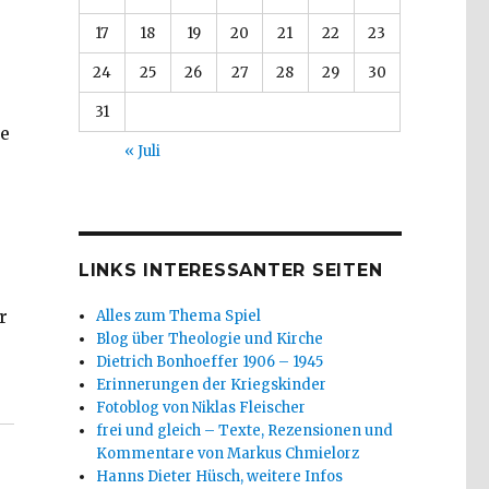
17
18
19
20
21
22
23
24
25
26
27
28
29
30
31
ie
« Juli
LINKS INTERESSANTER SEITEN
r
Alles zum Thema Spiel
Blog über Theologie und Kirche
Dietrich Bonhoeffer 1906 – 1945
 des Faschismus – Kafka, Benjamin und Brecht 1934, M
Erinnerungen der Kriegskinder
Fotoblog von Niklas Fleischer
frei und gleich – Texte, Rezensionen und
Kommentare von Markus Chmielorz
Hanns Dieter Hüsch, weitere Infos