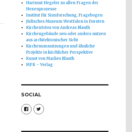
Hartmut Hegeler zu allen Fragen der
Hexenprozesse
Institut für Sinnforschung, Fragebogen
Jüdisches Museum Westfalen in Dorsten
Kirchenfotos von Andreas Blauth
Kirchengebäude neu oder anders nutzen
aus architektonischer Sicht
Kirchenumnutzungen und ähnliche
Projekte in kirchlicher Perspektive
Kunst von Marlies Blauth
MFK – Verlag
SOCIAL
Profil
Profil
von
von
christoph.fleischer1
ChristophFl
auf
auf
Facebook
Twitter
anzeigen
anzeigen