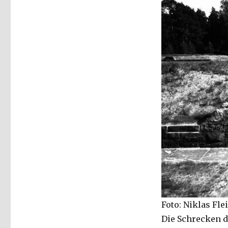
Spuren
des
Faschismus
–
Kafka,
Benjamin
und
Brecht
1934,
Markus
Chmielorz,
Dortmund
2019
Foto: Niklas Fl
Die Schrecken d