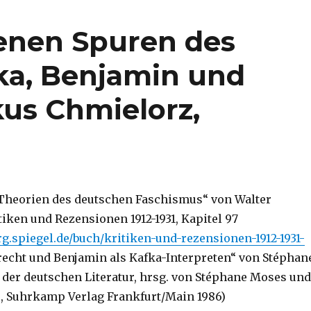
enen Spuren des
ka, Benjamin und
kus Chmielorz,
„Theorien des deutschen Faschismus“ von Walter
iken und Rezensionen 1912-1931, Kapitel 97
rg.spiegel.de/buch/kritiken-und-rezensionen-1912-1931-
recht und Benjamin als Kafka-Interpreten“ von Stéphan
 der deutschen Literatur, hrsg. von Stéphane Moses und
, Suhrkamp Verlag Frankfurt/Main 1986)