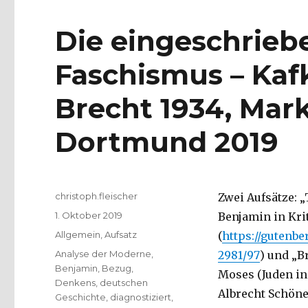
Die eingeschrieb
Faschismus – Kaf
Brecht 1934, Mar
Dortmund 2019
Autor
christoph.fleischer
Zwei Aufsätze: 
Veröffentlicht
1. Oktober 2019
Benjamin in Krit
am
Kategorien
Allgemein
,
Aufsatz
(
https://gutenbe
Schlagwörter
Analyse der Moderne
,
2981/97
) und „B
Benjamin
,
Bezug
,
Moses (Juden in
Denkens
,
deutschen
Albrecht Schöne
Geschichte
,
diagnostiziert
,