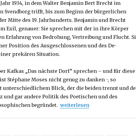
Jahr 1934, in dem Walter Benjamin Bert Brecht im
n Svendborg trifft, bis zum Beginn der bürgerlichen
der Mitte des 19. Jahrhunderts. Benjamin und Brecht
m Exil, genauer: Sie sprechen mit der in ihre Körper
n Erfahrung von Bedrohung, Vertreibung und Flucht. S
ner Position des Ausgeschlossenen und des De-
einer prekären Situation.
er Kafkas „Das nächste Dorf“ sprechen – und für diese
ist Stéphane Moses nicht genug zu danken -, so
t unterschiedlichem Blick, der die beiden trennt und de
nz und gar andere Politik des Poetischen und des
„Die eingeschriebenen Spuren
osophischen begründet.
weiterlesen