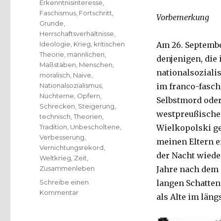
Erkenntnisinteresse
,
Faschismus
,
Fortschritt
,
Vorbemerkung
Grunde
,
Herrschaftsverhältnisse
,
Ideologie
,
Krieg
,
kritischen
Am 26. Septembe
Theorie
,
männlichen
,
denjenigen, die 
Maßstäben
,
Menschen
,
nationalsoziali
moralisch
,
Naive
,
Nationalsozialismus
,
im franco-faschi
Nüchterne
,
Opfern
,
Selbstmord oder
Schrecken
,
Steigerung
,
westpreußische
technisch
,
Theorien
,
Tradition
,
Unbescholtene
,
Wielkopolski g
Verbesserung
,
meinen Eltern er
Vernichtungsrekord
,
der Nacht wied
Weltkrieg
,
Zeit
,
Zusammenleben
Jahre nach dem 
Schreibe einen
langen Schatten
zu
Kommentar
als Alte im län
Die
eingeschriebenen