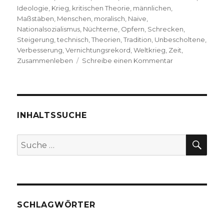
Ideologie
,
Krieg
,
kritischen Theorie
,
männlichen
,
Maßstäben
,
Menschen
,
moralisch
,
Naive
,
Nationalsozialismus
,
Nüchterne
,
Opfern
,
Schrecken
,
Steigerung
,
technisch
,
Theorien
,
Tradition
,
Unbescholtene
,
Verbesserung
,
Vernichtungsrekord
,
Weltkrieg
,
Zeit
,
zu
Zusammenleben
Schreibe einen Kommentar
Die
eingeschriebe
Spuren
des
Faschismus
INHALTSSUCHE
–
Kafka,
SU
Suche
Benjamin
nach:
und
Brecht
1934,
Markus
Chmielorz,
SCHLAGWÖRTER
Dortmund
2019