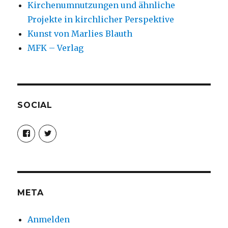
Kirchenumnutzungen und ähnliche
Projekte in kirchlicher Perspektive
Kunst von Marlies Blauth
MFK – Verlag
SOCIAL
Profil
Profil
von
von
christoph.fleischer1
ChristophFl
auf
auf
Facebook
Twitter
anzeigen
anzeigen
META
Anmelden