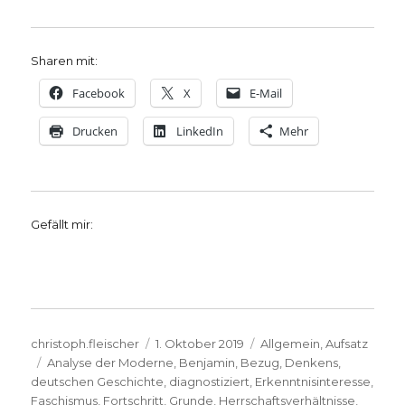
Sharen mit:
Facebook
X
E-Mail
Drucken
LinkedIn
Mehr
Gefällt mir:
Autor
Veröffentlicht
Kategorien
christoph.fleischer
1. Oktober 2019
Allgemein
,
Aufsatz
Schlagwörter
am
Analyse der Moderne
,
Benjamin
,
Bezug
,
Denkens
,
deutschen Geschichte
,
diagnostiziert
,
Erkenntnisinteresse
,
Faschismus
,
Fortschritt
,
Grunde
,
Herrschaftsverhältnisse
,