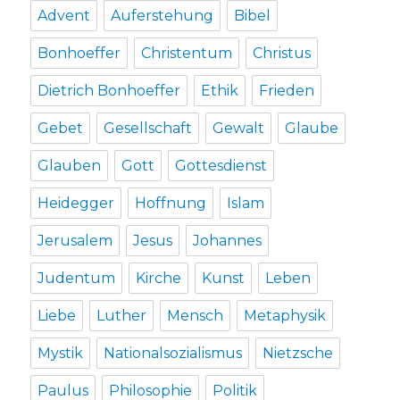
Advent
Auferstehung
Bibel
Bonhoeffer
Christentum
Christus
Dietrich Bonhoeffer
Ethik
Frieden
Gebet
Gesellschaft
Gewalt
Glaube
Glauben
Gott
Gottesdienst
Heidegger
Hoffnung
Islam
Jerusalem
Jesus
Johannes
Judentum
Kirche
Kunst
Leben
Liebe
Luther
Mensch
Metaphysik
Mystik
Nationalsozialismus
Nietzsche
Paulus
Philosophie
Politik