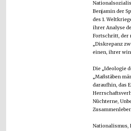
Nationalsoziali
Benjamin der Sp
des 1. Weltkrieg
ihrer Analyse d
Fortschritt, der
„Diskrepanz zwi
einen, ihrer wi
Die „Ideologie 
„Maßstäben männ
daraufhin, das 
Herrschaftsverh
Nüchterne, Unbe
Zusammenlebens
Nationalismus, 