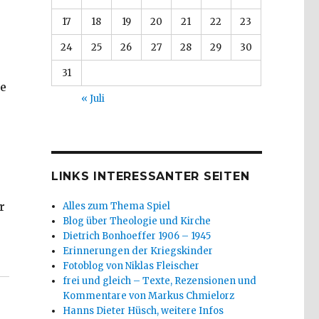
17
18
19
20
21
22
23
24
25
26
27
28
29
30
31
ie
« Juli
LINKS INTERESSANTER SEITEN
r
Alles zum Thema Spiel
Blog über Theologie und Kirche
Dietrich Bonhoeffer 1906 – 1945
 des Faschismus – Kafka, Benjamin und Brecht 1934, M
Erinnerungen der Kriegskinder
Fotoblog von Niklas Fleischer
frei und gleich – Texte, Rezensionen und
Kommentare von Markus Chmielorz
Hanns Dieter Hüsch, weitere Infos