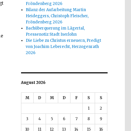
gt
Fröndenberg 2026
Bilanz der Aufarbeitung Martin
Heideggers, Christoph Fleischer,
Fröndenberg 2026
Bachüberquerung im Lägertal,
Pressenotiz Stadt Iserlohn
ie
Die Liebe zu Christus erneuern, Predigt
von Joachim Leberecht, Herzogenrath
2026
August 2026
M
D
M
D
F
S
S
1
2
3
4
5
6
7
8
9
10
11
12
13
14
15
16