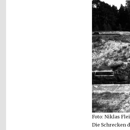
Spuren
des
Faschismus
–
Kafka,
Benjamin
und
Brecht
1934,
Markus
Chmielorz,
Dortmund
2019
Foto: Niklas Fl
Die Schrecken d