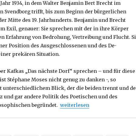
Jahr 1934, in dem Walter Benjamin Bert Brecht im
n Svendborg trifft, bis zum Beginn der bürgerlichen
der Mitte des 19. Jahrhunderts. Benjamin und Brecht
m Exil, genauer: Sie sprechen mit der in ihre Körper
n Erfahrung von Bedrohung, Vertreibung und Flucht. S
ner Position des Ausgeschlossenen und des De-
einer prekären Situation.
er Kafkas „Das nächste Dorf“ sprechen – und für diese
ist Stéphane Moses nicht genug zu danken -, so
t unterschiedlichem Blick, der die beiden trennt und de
nz und gar andere Politik des Poetischen und des
„Die eingeschriebenen Spuren
osophischen begründet.
weiterlesen