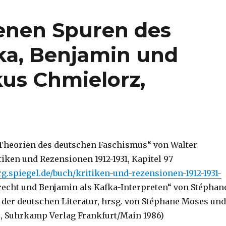
enen Spuren des
ka, Benjamin und
kus Chmielorz,
„Theorien des deutschen Faschismus“ von Walter
iken und Rezensionen 1912-1931, Kapitel 97
rg.spiegel.de/buch/kritiken-und-rezensionen-1912-1931-
recht und Benjamin als Kafka-Interpreten“ von Stéphan
 der deutschen Literatur, hrsg. von Stéphane Moses und
, Suhrkamp Verlag Frankfurt/Main 1986)