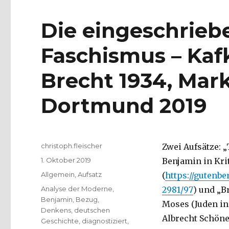
Die eingeschrieb
Faschismus – Kaf
Brecht 1934, Mar
Dortmund 2019
Autor
christoph.fleischer
Zwei Aufsätze: 
Veröffentlicht
1. Oktober 2019
Benjamin in Krit
am
Kategorien
Allgemein
,
Aufsatz
(
https://gutenbe
Schlagwörter
Analyse der Moderne
,
2981/97
) und „B
Benjamin
,
Bezug
,
Moses (Juden in
Denkens
,
deutschen
Albrecht Schöne
Geschichte
,
diagnostiziert
,