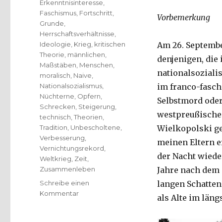
Erkenntnisinteresse
,
Faschismus
,
Fortschritt
,
Vorbemerkung
Grunde
,
Herrschaftsverhältnisse
,
Ideologie
,
Krieg
,
kritischen
Am 26. Septembe
Theorie
,
männlichen
,
denjenigen, die 
Maßstäben
,
Menschen
,
nationalsoziali
moralisch
,
Naive
,
Nationalsozialismus
,
im franco-faschi
Nüchterne
,
Opfern
,
Selbstmord oder
Schrecken
,
Steigerung
,
westpreußische
technisch
,
Theorien
,
Tradition
,
Unbescholtene
,
Wielkopolski g
Verbesserung
,
meinen Eltern er
Vernichtungsrekord
,
der Nacht wied
Weltkrieg
,
Zeit
,
Zusammenleben
Jahre nach dem 
Schreibe einen
langen Schatten
zu
Kommentar
als Alte im län
Die
eingeschriebenen