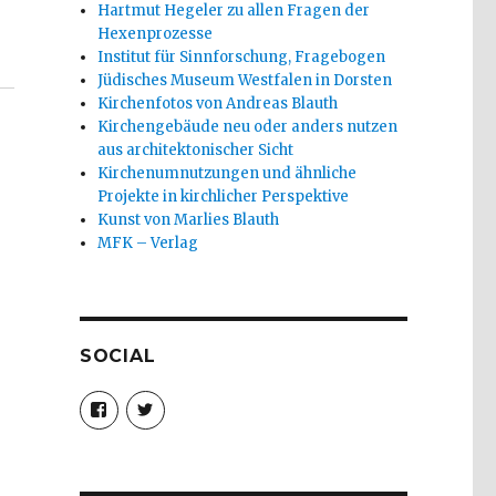
Hartmut Hegeler zu allen Fragen der
Hexenprozesse
Institut für Sinnforschung, Fragebogen
Jüdisches Museum Westfalen in Dorsten
Kirchenfotos von Andreas Blauth
Kirchengebäude neu oder anders nutzen
aus architektonischer Sicht
Kirchenumnutzungen und ähnliche
Projekte in kirchlicher Perspektive
Kunst von Marlies Blauth
MFK – Verlag
SOCIAL
Profil
Profil
von
von
christoph.fleischer1
ChristophFl
auf
auf
Facebook
Twitter
anzeigen
anzeigen